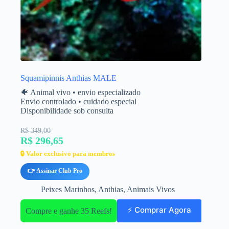
Squamipinnis Anthias MALE
🐠 Animal vivo • envio especializado
Envio controlado • cuidado especial
Disponibilidade sob consulta
R$ 349,00
R$ 296,65
🔒 Valor exclusivo para membros
👉 Assinar Club Pro
Peixes Marinhos
,
Anthias
,
Animais Vivos
⚡ Comprar Agora
Compre e ganhe 35 Reefs!