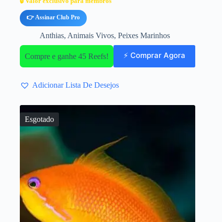
🔒 Valor exclusivo para membros
👉 Assinar Club Pro
Anthias
,
Animais Vivos
,
Peixes Marinhos
⚡ Comprar Agora
Compre e ganhe 45 Reefs!
Adicionar Lista De Desejos
Esgotado