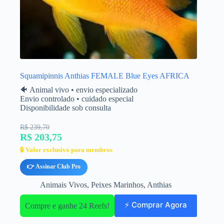
Squamipinnis Anthias FEMALE Blue Eyes AFRICA
🐠 Animal vivo • envio especializado
Envio controlado • cuidado especial
Disponibilidade sob consulta
R$ 239,70
R$ 203,75
🔒 Valor exclusivo para membros
👉 Assinar Club Pro
Animais Vivos
,
Peixes Marinhos
,
Anthias
⚡ Comprar Agora
Compre e ganhe 24 Reefs!