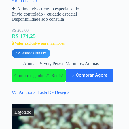
Anthia Dispar
🐠 Animal vivo • envio especializado
Envio controlado • cuidado especial
Disponibilidade sob consulta
R$ 205,00
R$ 174,25
🔒 Valor exclusivo para membros
👉 Assinar Club Pro
Animais Vivos
,
Peixes Marinhos
,
Anthias
⚡ Comprar Agora
Compre e ganhe 21 Reefs!
Adicionar Lista De Desejos
Esgotado