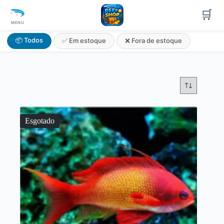
🛒
MENU
📦 Todos
✅ Em estoque
❌ Fora de estoque
Esgotado