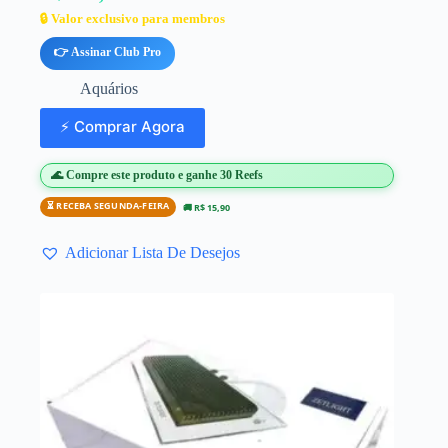
🔒 Valor exclusivo para membros
👉 Assinar Club Pro
Aquários
⚡ Comprar Agora
🌊 Compre este produto e ganhe 30 Reefs
⏳ RECEBA SEGUNDA-FEIRA
🚚 R$ 15,90
Adicionar Lista De Desejos