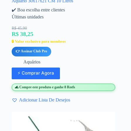
Aquário 30x17x21 CM 10 Litros
✔️ Boa escolha entre clientes
Últimas unidades
R$ 45,00
R$ 38,25
🔒 Valor exclusivo para membros
👉 Assinar Club Pro
Aquários
⚡ Comprar Agora
🌊 Compre este produto e ganhe 8 Reefs
Adicionar Lista De Desejos