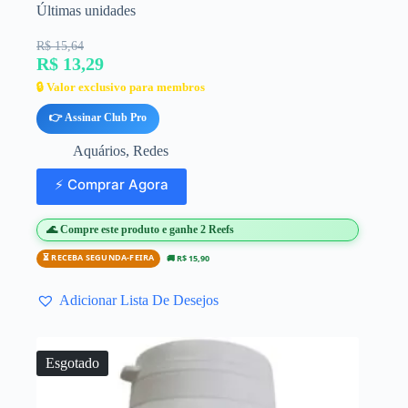
Últimas unidades
R$ 15,64
R$ 13,29
🔒 Valor exclusivo para membros
👉 Assinar Club Pro
Aquários
,
Redes
⚡ Comprar Agora
🌊 Compre este produto e ganhe 2 Reefs
⏳ RECEBA SEGUNDA-FEIRA
🚚 R$ 15,90
Adicionar Lista De Desejos
Esgotado