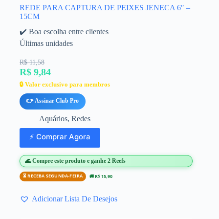
REDE PARA CAPTURA DE PEIXES JENECA 6″ –
15CM
✔️ Boa escolha entre clientes
Últimas unidades
R$ 11,58
R$ 9,84
🔒 Valor exclusivo para membros
👉 Assinar Club Pro
Aquários
,
Redes
⚡ Comprar Agora
🌊 Compre este produto e ganhe 2 Reefs
⏳ RECEBA SEGUNDA-FEIRA
🚚 R$ 15,90
Adicionar Lista De Desejos