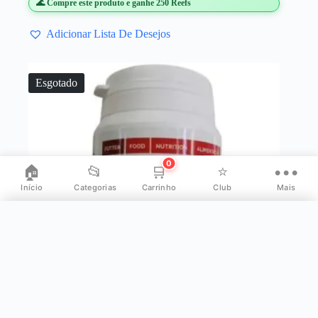
🌊 Compre este produto e ganhe 250 Reefs
Adicionar Lista De Desejos
Esgotado
0
🏠
📂
🛒
⭐
•••
Início
Categorias
Carrinho
Club
Mais
✕
Mais opções
👤
Minha Conta
⭐