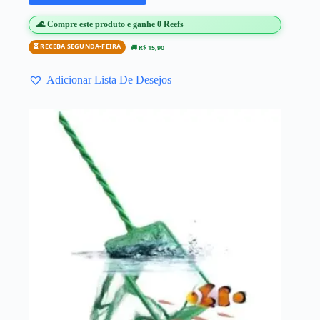
🌊 Compre este produto e ganhe 0 Reefs
⏳ RECEBA SEGUNDA-FEIRA
🚚 R$ 15,90
Adicionar Lista De Desejos