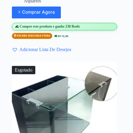
Aquários
⚡ Comprar Agora
🌊 Compre este produto e ganhe 238 Reefs
⏳ RECEBA SEGUNDA-FEIRA
🚚 R$ 15,90
Adicionar Lista De Desejos
Esgotado