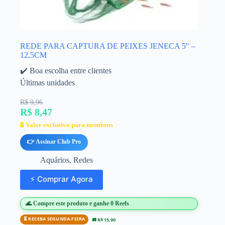
REDE PARA CAPTURA DE PEIXES JENECA 5″ –
12,5CM
✔️ Boa escolha entre clientes
Últimas unidades
R$ 9,96
R$ 8,47
🔒 Valor exclusivo para membros
👉 Assinar Club Pro
Aquários
,
Redes
⚡ Comprar Agora
🌊 Compre este produto e ganhe 0 Reefs
⏳ RECEBA SEGUNDA-FEIRA
🚚 R$ 15,90