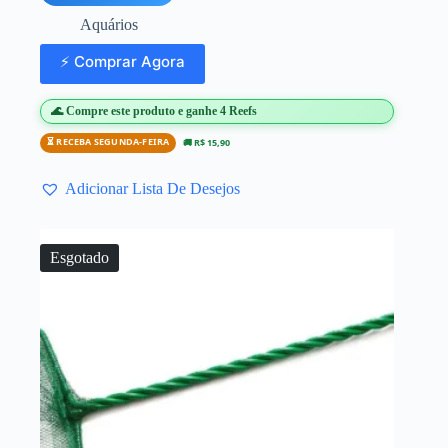
Aquários
⚡ Comprar Agora
🌊 Compre este produto e ganhe 4 Reefs
⏳ RECEBA SEGUNDA-FEIRA
🚚 R$ 15,90
Adicionar Lista De Desejos
Esgotado