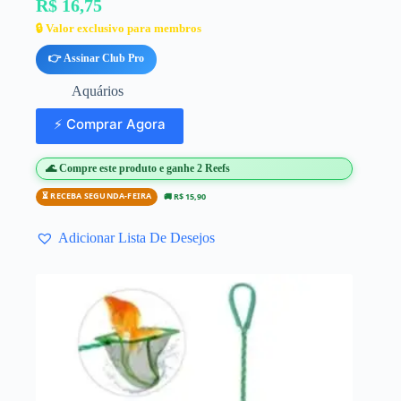
R$ 16,75
🔒 Valor exclusivo para membros
👉 Assinar Club Pro
Aquários
⚡ Comprar Agora
🌊 Compre este produto e ganhe 2 Reefs
⏳ RECEBA SEGUNDA-FEIRA
🚚 R$ 15,90
Adicionar Lista De Desejos