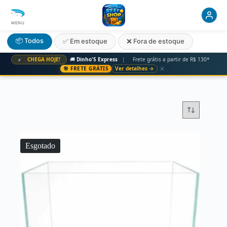
MENU
📦 Todos
✅ Em estoque
❌ Fora de estoque
CHEGA HOJE!
🚚
Dinho'S Express
|
Frete grátis a partir de R$ 130*
⚡
✕
🎯 FRETE GRÁTIS
Ver detalhes →
Esgotado