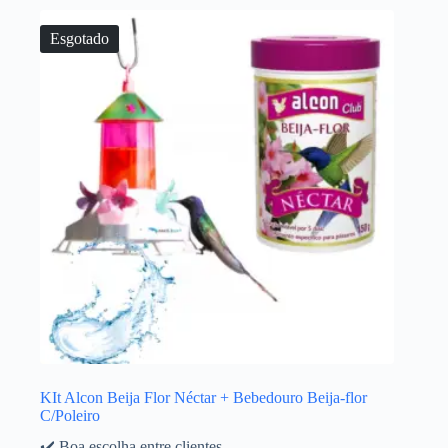
Esgotado
KIt Alcon Beija Flor Néctar + Bebedouro Beija-flor
C/Poleiro
✔️ Boa escolha entre clientes