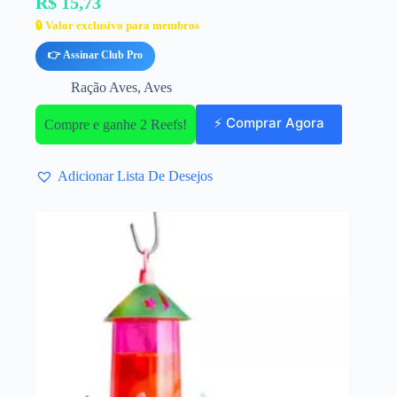
R$ 15,73
🔒 Valor exclusivo para membros
👉 Assinar Club Pro
Ração Aves
,
Aves
⚡ Comprar Agora
Compre e ganhe 2 Reefs!
Adicionar Lista De Desejos