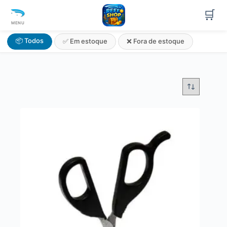
🛒
MENU
📦 Todos
✅ Em estoque
❌ Fora de estoque