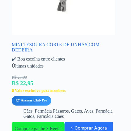
MINI TESOURA CORTE DE UNHAS COM
DEDEIRA
✔️ Boa escolha entre clientes
Últimas unidades
R$ 27,00
R$ 22,95
🔒 Valor exclusivo para membros
👉 Assinar Club Pro
Cães
,
Farmácia Pássaros
,
Gatos
,
Aves
,
Farmácia
Gatos
,
Farmácia Cães
⚡ Comprar Agora
Compre e ganhe 3 Reefs!