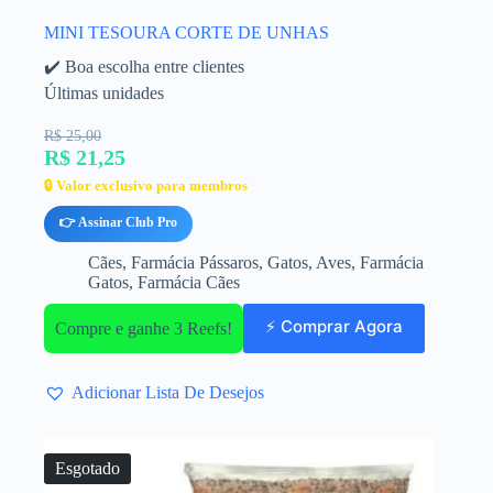
MINI TESOURA CORTE DE UNHAS
✔️ Boa escolha entre clientes
Últimas unidades
R$ 25,00
R$ 21,25
🔒 Valor exclusivo para membros
👉 Assinar Club Pro
Cães
,
Farmácia Pássaros
,
Gatos
,
Aves
,
Farmácia
Gatos
,
Farmácia Cães
⚡ Comprar Agora
Compre e ganhe 3 Reefs!
Adicionar Lista De Desejos
Esgotado