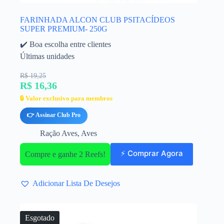
FARINHADA ALCON CLUB PSITACÍDEOS
SUPER PREMIUM- 250G
✔️ Boa escolha entre clientes
Últimas unidades
R$ 19,25
R$ 16,36
🔒 Valor exclusivo para membros
👉 Assinar Club Pro
Ração Aves
,
Aves
⚡ Comprar Agora
Compre e ganhe 2 Reefs!
Adicionar Lista De Desejos
Esgotado