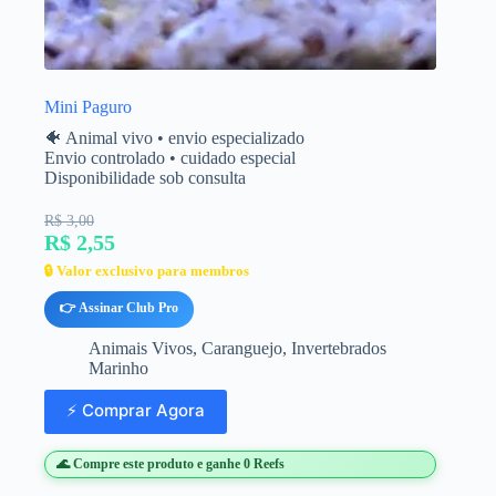
Mini Paguro
🐠 Animal vivo • envio especializado
Envio controlado • cuidado especial
Disponibilidade sob consulta
R$ 3,00
R$ 2,55
🔒 Valor exclusivo para membros
👉 Assinar Club Pro
Animais Vivos
,
Caranguejo
,
Invertebrados
Marinho
⚡ Comprar Agora
🌊 Compre este produto e ganhe 0 Reefs