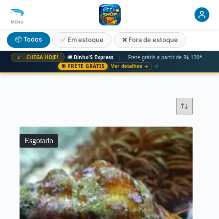
MENU
📦 Todos
✅ Em estoque
❌ Fora de estoque
CHEGA HOJE!
🚚
Dinho'S Express
|
Frete grátis a partir de R$ 130*
⚡
✕
🎯 FRETE GRÁTIS
Ver detalhes →
Esgotado