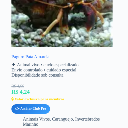
Paguro Pata Amarela
🐠 Animal vivo • envio especializado
Envio controlado • cuidado especial
Disponibilidade sob consulta
R$ 4,99
R$ 4,24
🔒 Valor exclusivo para membros
👉 Assinar Club Pro
Animais Vivos
,
Caranguejo
,
Invertebrados
Marinho