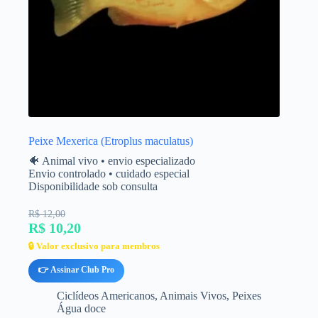
Peixe Mexerica (Etroplus maculatus)
🐠 Animal vivo • envio especializado
Envio controlado • cuidado especial
Disponibilidade sob consulta
R$ 12,00
R$ 10,20
🔒 Valor exclusivo para membros
👉 Assinar Club Pro
Ciclídeos Americanos
,
Animais Vivos
,
Peixes
Água doce