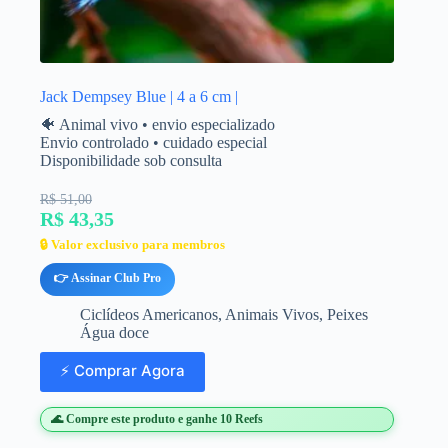
Jack Dempsey Blue | 4 a 6 cm |
🐠 Animal vivo • envio especializado
Envio controlado • cuidado especial
Disponibilidade sob consulta
R$ 51,00
R$ 43,35
🔒 Valor exclusivo para membros
👉 Assinar Club Pro
Ciclídeos Americanos
,
Animais Vivos
,
Peixes
Água doce
⚡ Comprar Agora
🌊 Compre este produto e ganhe 10 Reefs