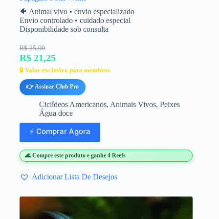
🐠 Animal vivo • envio especializado
Envio controlado • cuidado especial
Disponibilidade sob consulta
R$ 25,00
R$ 21,25
🔒 Valor exclusivo para membros
👉 Assinar Club Pro
Ciclídeos Americanos
,
Animais Vivos
,
Peixes
Água doce
⚡ Comprar Agora
🌊 Compre este produto e ganhe 4 Reefs
Adicionar Lista De Desejos