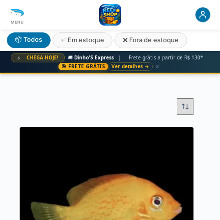
MENU
📦 Todos
✅ Em estoque
❌ Fora de estoque
CHEGA HOJE!
🚚
Dinho'S Express
|
Frete grátis a partir de R$ 130*
⚡
✕
🎯 FRETE GRÁTIS
Ver detalhes →