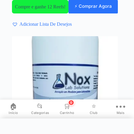
⚡ Comprar Agora
Compre e ganhe 12 Reefs!
Adicionar Lista De Desejos
0
🏠
📂
🛒
⭐
•••
Início
Categorias
Carrinho
Club
Mais
✕
Mais opções