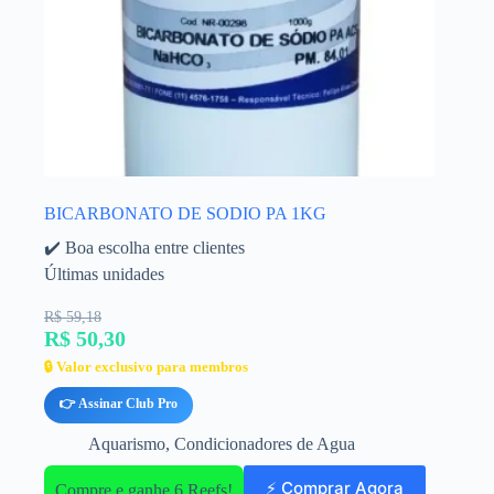
BICARBONATO DE SODIO PA 1KG
✔️ Boa escolha entre clientes
Últimas unidades
R$ 59,18
R$ 50,30
🔒 Valor exclusivo para membros
👉 Assinar Club Pro
Aquarismo
,
Condicionadores de Agua
⚡ Comprar Agora
Compre e ganhe 6 Reefs!