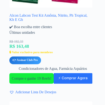
Alcon Labcon Test Kit Amônia, Nitrito, Ph Tropical,
Kh E Gh
✔️ Boa escolha entre clientes
Últimas unidades
R$ 192,33
R$ 163,48
🔒 Valor exclusivo para membros
👉 Assinar Club Pro
Condicionadores de Agua
,
Farmácia Aquários
⚡ Comprar Agora
Compre e ganhe 19 Reefs!
Adicionar Lista De Desejos