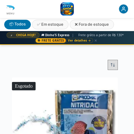
MENU
📦 Todos
✅ Em estoque
❌ Fora de estoque
CHEGA HOJE!
🚚
Dinho'S Express
|
Frete grátis a partir de R$ 130*
⚡
✕
🎯 FRETE GRÁTIS
Ver detalhes →
Esgotado