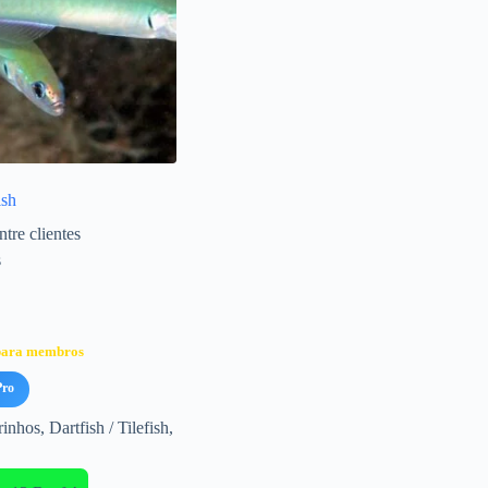
ish
tre clientes
s
 para membros
Pro
rinhos
,
Dartfish / Tilefish
,