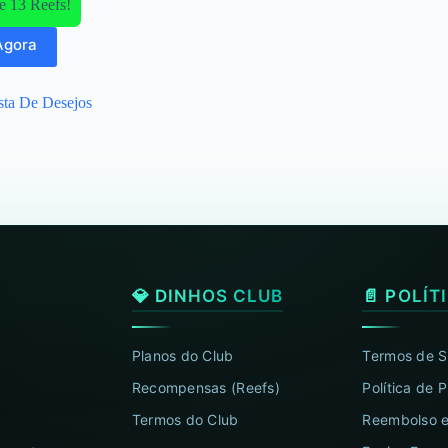
e 13 Reefs!
Agora
sta De Desejos
💎 DINHOS CLUB
📄 POLÍT
Planos do Club
Termos de S
Recompensas (Reefs)
Política de 
Termos do Club
Reembolso e