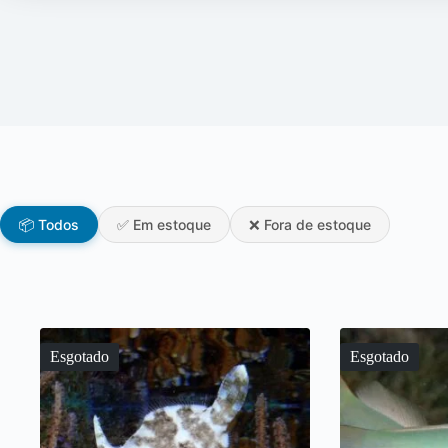
📦 Todos
✅ Em estoque
❌ Fora de estoque
Esgotado
Esgotado