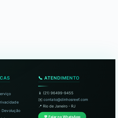
ICAS
📞 ATENDIMENTO
📱 (21) 96499-9455
erviço
✉️
contato@dinhosreef.com
Privacidade
📍 Rio de Janeiro - RJ
 Devolução
💬 Falar no WhatsApp