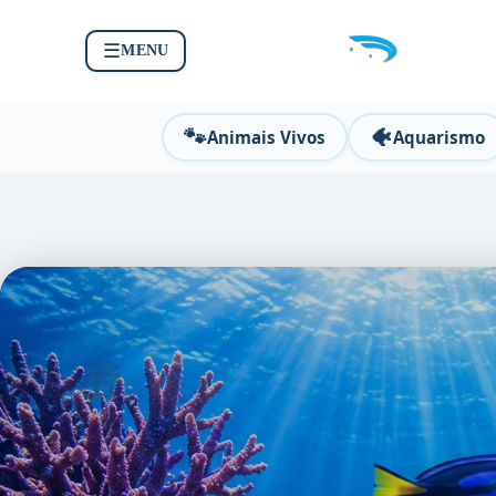
☰
MENU
🐾
🐠
Animais Vivos
Aquarismo
🎁