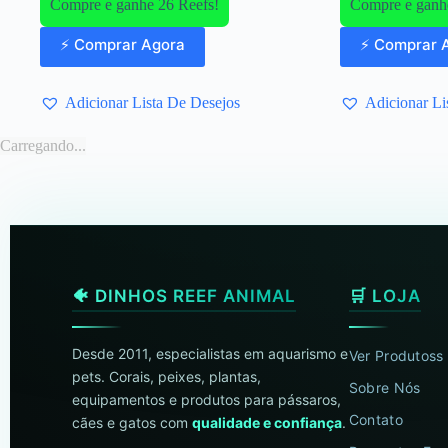
Compre e ganhe 26 Reefs!
Compre e ganh
⚡ Comprar Agora
⚡ Comprar 
Adicionar Lista De Desejos
Adicionar Li
Carregando...
🐠 DINHOS REEF ANIMAL
🛒 LOJA
Desde 2011, especialistas em aquarismo e
Ver Produtoss
pets. Corais, peixes, plantas,
Sobre Nós
equipamentos e produtos para pássaros,
Contato
cães e gatos com
qualidade e confiança
.