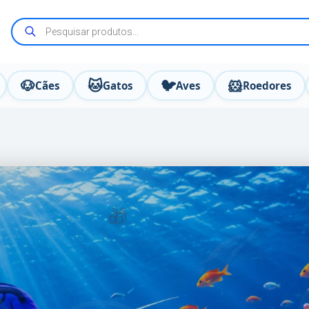
🐶
🐱
🐦
🐹
Cães
Gatos
Aves
Roedores
🎁