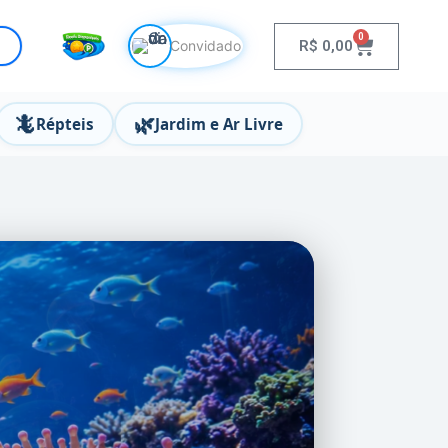
0
R$
0,00
Convidado
🦎
🌿
Répteis
Jardim e Ar Livre