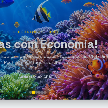
🐠 FÉRIAS DE JULHO
ias com Economia!
l e Equipamentos com descontos especiais. Club Din
Reef tem vantagens exclusivas!
R$ 238,80
Cadastre-se GRÁTIS
R$ 197,00