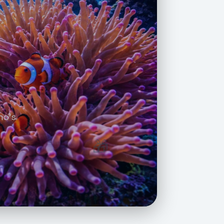
ho's
🎁