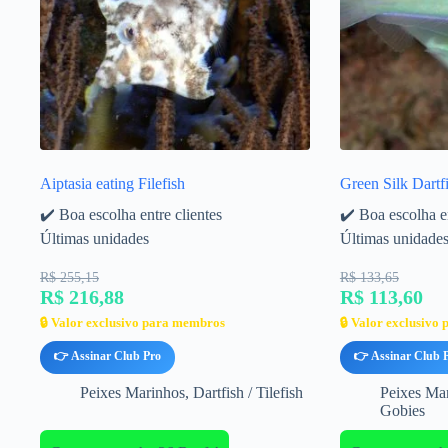
Aiptasia eating Filefish
Green Silk Dartf
✔️ Boa escolha entre clientes
✔️ Boa escolha en
Últimas unidades
Últimas unidade
R$ 255,15
R$ 133,65
R$ 216,88
R$ 113,60
🔒 Valor exclusivo para membros
🔒 Valor exclusivo
👉 Assinar Club Pro
👉 Assinar Club 
Peixes Marinhos
,
Dartfish / Tilefish
Peixes Ma
Gobies