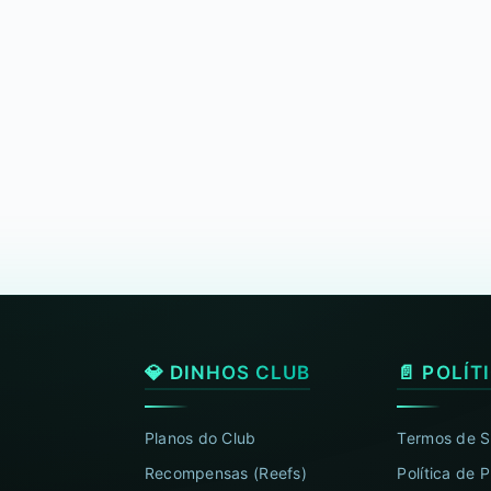
💎 DINHOS CLUB
📄 POLÍT
Planos do Club
Termos de S
Recompensas (Reefs)
Política de 