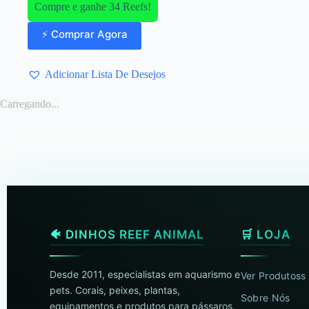
Compre e ganhe 34 Reefs!
⚡ Comprar Agora
Adicionar Lista De Desejos
Carregando...
🐠 DINHOS REEF ANIMAL
🛒 LOJA
Desde 2011, especialistas em aquarismo e
Ver Produtoss
pets. Corais, peixes, plantas,
Sobre Nós
equipamentos e produtos para pássaros,