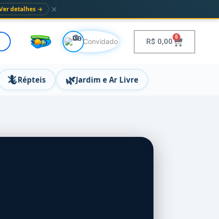
✕
Ver detalhes →
0
R$
0,00
Convidado
🦎
🌿
Répteis
Jardim e Ar Livre