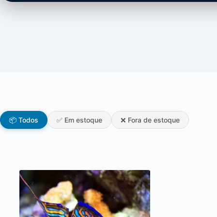
📦 Todos
✅ Em estoque
❌ Fora de estoque