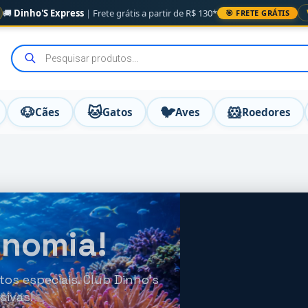
🚚
Dinho'S Express
|
Frete grátis a partir de R$ 130*
🎯 FRETE GRÁTIS
🐶
🐱
🐦
🐹
Cães
Gatos
Aves
Roedores
onomia!
os especiais. Club Dinho's
sivas!