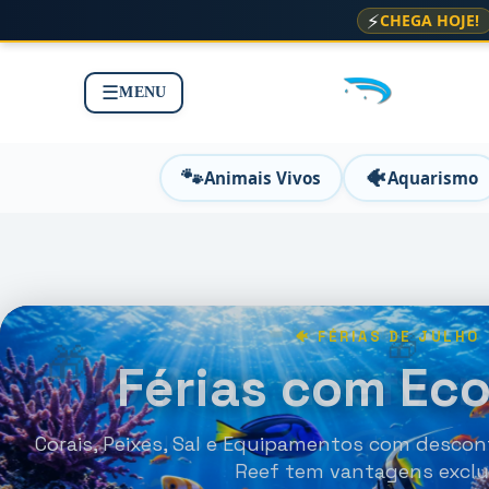
⚡
CHEGA HOJE!
☰
MENU
🐾
🐠
Animais Vivos
Aquarismo
🐠 FÉRIAS DE JULHO
🎁
🎁
Férias com Ec
Corais, Peixes, Sal e Equipamentos com descont
Reef tem vantagens exclu