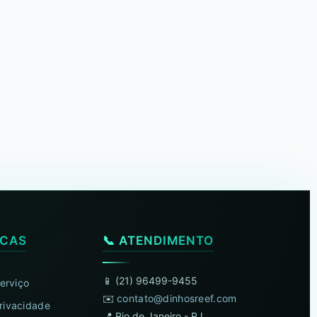
ICAS
📞 ATENDIMENTO
📱 (21) 96499-9455
erviço
✉️
contato@dinhosreef.com
Privacidade
📍 Rio de Janeiro - RJ