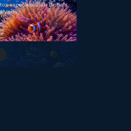
os especiais. Club Dinho's
sivas!
🎁