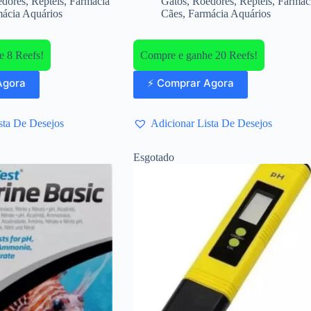
dores
,
Répteis
,
Farmácia
Gatos
,
Roedores
,
Répteis
,
Farmác
ácia Aquários
Cães
,
Farmácia Aquários
 8 Reefs!
Compre e ganhe 20 Reefs!
Agora
⚡ Comprar Agora
sta De Desejos
Adicionar Lista De Desejos
Esgotado