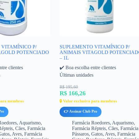
VITAMÍNICO P/
SUPLEMENTO VITAMÍNICO P/
TAGOLD POTENCIADO
ANIMAIS VITAGOLD POTENCIAD
– 1L
tre clientes
✔️ Boa escolha entre clientes
s
Últimas unidades
R$ 195,60
R$ 166,26
 para membros
🔒 Valor exclusivo para membros
Pro
👉 Assinar Club Pro
Roedores
,
Aquarismo
,
Farmácia Roedores
,
Aquarismo
,
Répteis
,
Cães
,
Farmácia
Farmácia Répteis
,
Cães
,
Farmácia
Gatos
,
Aves
,
Farmácia
Pássaros
,
Gatos
,
Aves
,
Farmácia