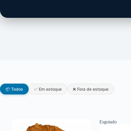
📦 Todos
✅ Em estoque
❌ Fora de estoque
Esgotado