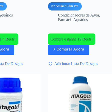
Pro
👉 Assinar Club Pro
Aquários
Condicionadores de Agua
,
Farmácia Aquários
 4 Reefs!
Compre e ganhe 19 Reefs!
Agora
⚡ Comprar Agora
sta De Desejos
Adicionar Lista De Desejos