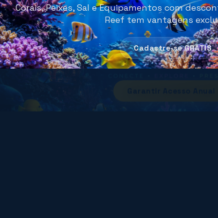
Corais, Peixes, Sal e Equipamentos com descont
Reef tem vantagens exclu
R$ 238,80
Cadastre-se GRÁTIS
R$ 197,00