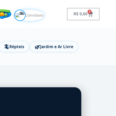
0
R$
0,00
Convidado
🦎
🌿
Répteis
Jardim e Ar Livre