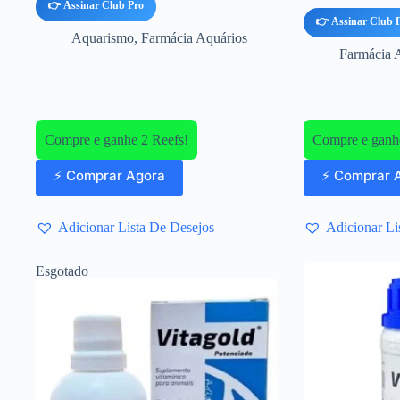
👉 Assinar Club Pro
👉 Assinar Club 
Aquarismo
,
Farmácia Aquários
Farmácia 
Compre e ganhe 2 Reefs!
Compre e ganhe
⚡ Comprar Agora
⚡ Comprar 
Adicionar Lista De Desejos
Adicionar Li
Esgotado