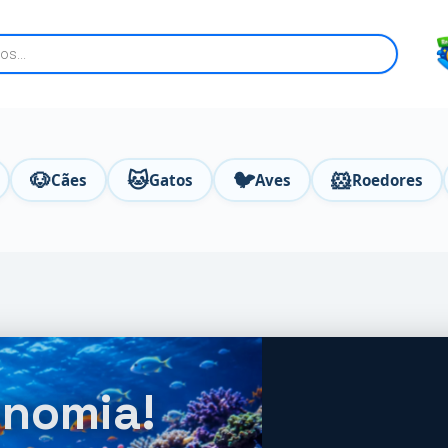
🐶
🐱
🐦
🐹
Cães
Gatos
Aves
Roedores
onomia!