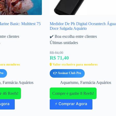
rine Basic: Multitest 75
Medidor De Ph Digital Oceantech Água
Doce Salgada Aquário
tre clientes
✔️ Boa escolha entre clientes
s
Últimas unidades
R$ 84,00
R$ 71,40
 para membros
🔒 Valor exclusivo para membros
Pro
👉 Assinar Club Pro
o
,
Farmácia Aquários
Aquarismo
,
Farmácia Aquários
e 46 Reefs!
Compre e ganhe 8 Reefs!
Agora
⚡ Comprar Agora