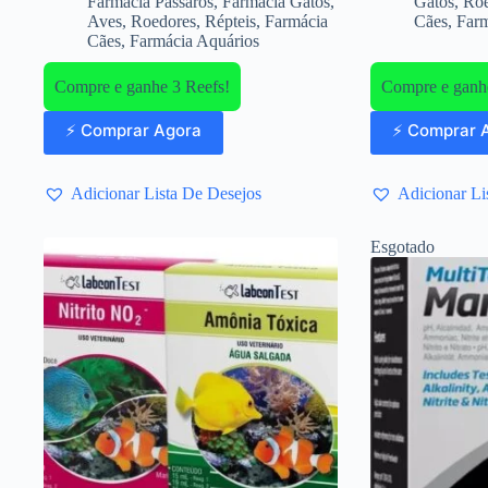
Farmácia Pássaros
,
Farmácia Gatos
,
Gatos
,
Roe
Aves
,
Roedores
,
Répteis
,
Farmácia
Cães
,
Farm
Cães
,
Farmácia Aquários
Compre e ganhe 3 Reefs!
Compre e ganhe
⚡ Comprar Agora
⚡ Comprar 
Adicionar Lista De Desejos
Adicionar Li
Esgotado