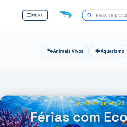
☰
MENU
🐾
🐠
Animais Vivos
Aquarismo
🐠 FÉRIAS DE JULHO
🎁
🎁
Férias com Ec