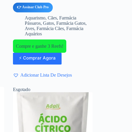
👉 Assinar Club Pro
Aquarismo
,
Cães
,
Farmácia
Pássaros
,
Gatos
,
Farmácia Gatos
,
Aves
,
Farmácia Cães
,
Farmácia
Aquários
Compre e ganhe 3 Reefs!
⚡ Comprar Agora
Adicionar Lista De Desejos
Esgotado