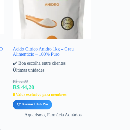
O
Acido Citrico Anidro 1kg – Grau
Alimenticio – 100% Puro
✔️ Boa escolha entre clientes
Últimas unidades
R$ 52,00
R$ 44,20
🔒 Valor exclusivo para membros
👉 Assinar Club Pro
Aquarismo
,
Farmácia Aquários