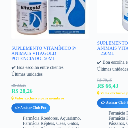
SUPLEMENTO 
SUPLEMENTO VITAMÍNICO P/
ANIMAIS VI
ANIMAIS VITAGOLD
– 250ML
POTENCIADO- 50ML
✔️ Boa escolha en
✔️ Boa escolha entre clientes
Últimas unidade
Últimas unidades
R$ 78,15
R$ 66,43
R$ 33,25
R$ 28,26
🔒 Valor exclusivo
🔒 Valor exclusivo para membros
👉 Assinar Club 
👉 Assinar Club Pro
Farmácia 
Farmácia Roedores
,
Aquarismo
,
Farmácia 
Farmácia Répteis
,
Cães
,
Gatos
,
Pássaros
,