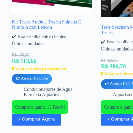
Kit Testes Amônia Tóxica Salgada E
Nitrito Alcon Labcon
Teste Seachem Ma
Testes
✔️ Boa escolha entre clientes
✔️ Boa escolha en
Últimas unidades
Últimas unidade
R$ 133,72
R$ 113,66
R$ 455,05
R$ 386,79
🔒 Valor exclusivo para membros
🔒 Valor exclusivo
👉 Assinar Club Pro
👉 Assinar Club 
Condicionadores de Agua
,
Farmácia Aquários
Aquarism
Compre e ganhe 13 Reefs!
Compre e ganh
⚡ Comprar Agora
⚡ Comprar 