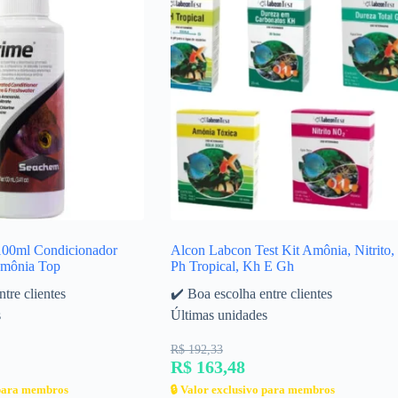
100ml Condicionador
Alcon Labcon Test Kit Amônia, Nitrito,
mônia Top
Ph Tropical, Kh E Gh
tre clientes
✔️ Boa escolha entre clientes
s
Últimas unidades
R$ 192,33
R$ 163,48
 para membros
🔒 Valor exclusivo para membros