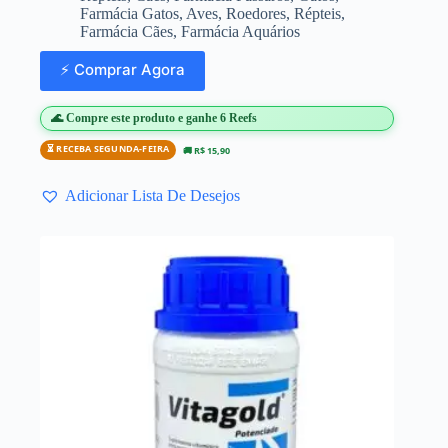
Farmácia Gatos
,
Aves
,
Roedores
,
Répteis
,
Farmácia Cães
,
Farmácia Aquários
⚡ Comprar Agora
🌊 Compre este produto e ganhe 6 Reefs
⏳ RECEBA SEGUNDA-FEIRA
🚚 R$ 15,90
Adicionar Lista De Desejos