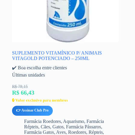
SUPLEMENTO VITAMÍNICO P/ ANIMAIS
VITAGOLD POTENCIADO – 250ML
✔️ Boa escolha entre clientes
Últimas unidades
R$ 78,15
R$ 66,43
🔒 Valor exclusivo para membros
👉 Assinar Club Pro
Farmácia Roedores
,
Aquarismo
,
Farmácia
Répteis
,
Cães
,
Gatos
,
Farmácia Pássaros
,
Farmácia Gatos
,
Aves
,
Roedores
,
Répteis
,