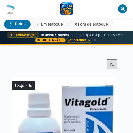
MENU
📦 Todos
✅ Em estoque
❌ Fora de estoque
CHEGA HOJE!
🚚
Dinho'S Express
|
Frete grátis a partir de R$ 130*
⚡
✕
🎯 FRETE GRÁTIS
Ver detalhes →
Esgotado