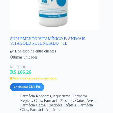
SUPLEMENTO VITAMÍNICO P/ ANIMAIS
VITAGOLD POTENCIADO – 1L
✔️ Boa escolha entre clientes
Últimas unidades
R$ 195,60
R$ 166,26
🔒 Valor exclusivo para membros
👉 Assinar Club Pro
Farmácia Roedores
,
Aquarismo
,
Farmácia
Répteis
,
Cães
,
Farmácia Pássaros
,
Gatos
,
Aves
,
Farmácia Gatos
,
Roedores
,
Répteis
,
Farmácia
Cães
,
Farmácia Aquários