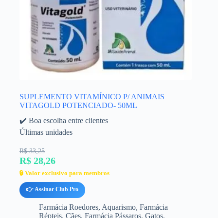
SUPLEMENTO VITAMÍNICO P/ ANIMAIS
VITAGOLD POTENCIADO- 50ML
✔️ Boa escolha entre clientes
Últimas unidades
R$ 33,25
R$ 28,26
🔒 Valor exclusivo para membros
👉 Assinar Club Pro
Farmácia Roedores
,
Aquarismo
,
Farmácia
Répteis
,
Cães
,
Farmácia Pássaros
,
Gatos
,