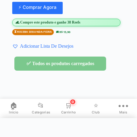
⚡ Comprar Agora
🌊 Compre este produto e ganhe 38 Reefs
⏳ RECEBA SEGUNDA-FEIRA
🚚 R$ 15,90
Adicionar Lista De Desejos
✅ Todos os produtos carregados
0
🏠
📂
🛒
⭐
•••
Início
Categorias
Carrinho
Club
Mais
✕
Mais opções