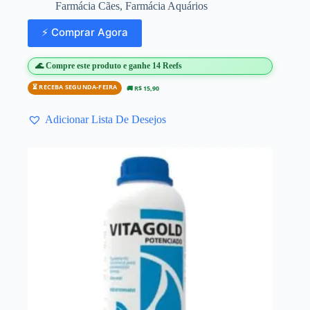
Farmácia Cães
,
Farmácia Aquários
⚡ Comprar Agora
🌊 Compre este produto e ganhe 14 Reefs
⏳ RECEBA SEGUNDA-FEIRA
🚚 R$ 15,90
Adicionar Lista De Desejos