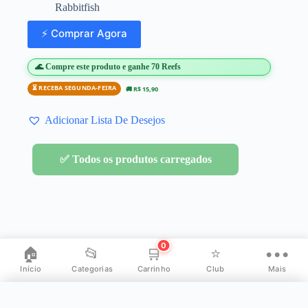
Rabbitfish
⚡ Comprar Agora
🌊 Compre este produto e ganhe 70 Reefs
⏳ RECEBA SEGUNDA-FEIRA
🚚 R$ 15,90
Adicionar Lista De Desejos
✅ Todos os produtos carregados
0
🏠
📂
🛒
⭐
•••
Início
Categorias
Carrinho
Club
Mais
✕
Mais opções