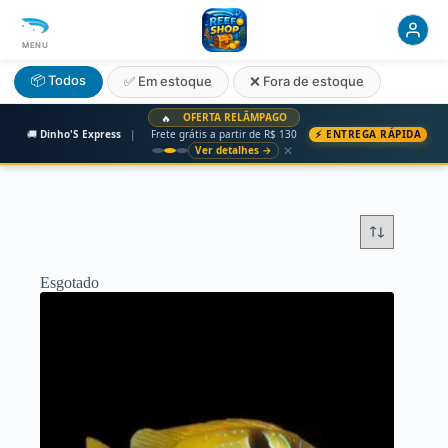
MENU
📦 Todos
✅ Em estoque
❌ Fora de estoque
OFERTA RELÂMPAGO
🔥
🚚
Dinho'S Express
|
Frete grátis a partir de R$ 130
⚡ ENTREGA RÁPIDA
✕
Ver detalhes →
Esgotado