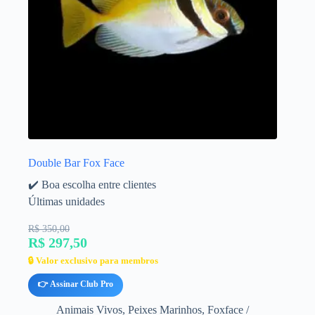
Double Bar Fox Face
✔️ Boa escolha entre clientes
Últimas unidades
R$ 350,00
R$ 297,50
🔒 Valor exclusivo para membros
👉 Assinar Club Pro
Animais Vivos
,
Peixes Marinhos
,
Foxface /