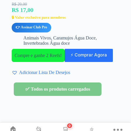
R$ 20,00
R$ 17,00
🔒 Valor exclusivo para membros
👉 Assinar Club Pro
Animais Vivos
,
Caramujos Água Doce
,
Invertebrados Água doce
⚡ Comprar Agora
Compre e ganhe 2 Reefs!
Adicionar Lista De Desejos
✅ Todos os produtos carregados
0
🏠
📂
🛒
⭐
•••