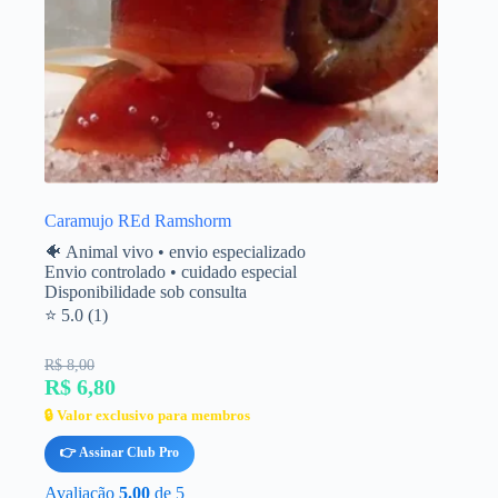
Caramujo REd Ramshorm
🐠 Animal vivo • envio especializado
Envio controlado • cuidado especial
Disponibilidade sob consulta
⭐ 5.0 (1)
R$ 8,00
R$ 6,80
🔒 Valor exclusivo para membros
👉 Assinar Club Pro
Avaliação
5.00
de 5