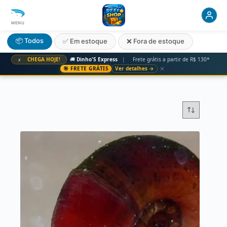
MENU
📦 Todos
✅ Em estoque
❌ Fora de estoque
CHEGA HOJE!
🚚
Dinho'S Express
|
Frete grátis a partir de R$ 130*
⚡
✕
🎯 FRETE GRÁTIS
Ver detalhes →