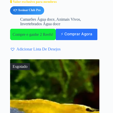
🔒 Valor exclusivo para membros
👉 Assinar Club Pro
Camarões Água doce
,
Animais Vivos
,
Invertebrados Água doce
⚡ Comprar Agora
Compre e ganhe 2 Reefs!
Adicionar Lista De Desejos
Esgotado