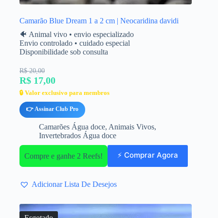
Camarão Blue Dream 1 a 2 cm | Neocaridina davidi
🐠 Animal vivo • envio especializado
Envio controlado • cuidado especial
Disponibilidade sob consulta
R$ 20,00
R$ 17,00
🔒 Valor exclusivo para membros
👉 Assinar Club Pro
Camarões Água doce
,
Animais Vivos
,
Invertebrados Água doce
⚡ Comprar Agora
Compre e ganhe 2 Reefs!
Adicionar Lista De Desejos
Esgotado