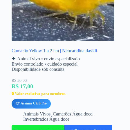
Camarão Yellow 1 a 2 cm | Neocaridina davidi
🐠 Animal vivo • envio especializado
Envio controlado • cuidado especial
Disponibilidade sob consulta
R$ 20,00
R$ 17,00
🔒 Valor exclusivo para membros
👉 Assinar Club Pro
Animais Vivos
,
Camarões Água doce
,
Invertebrados Água doce