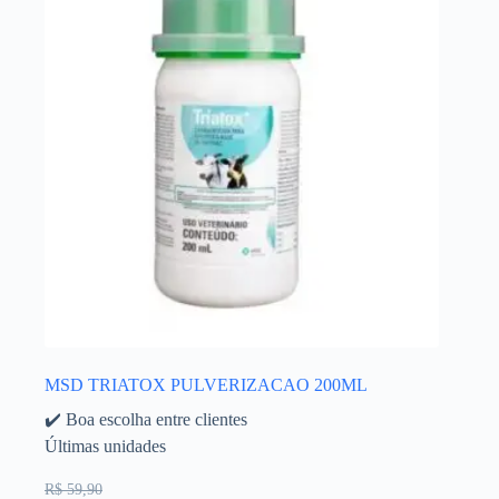
MSD TRIATOX PULVERIZACAO 200ML
✔️ Boa escolha entre clientes
Últimas unidades
R$ 59,90