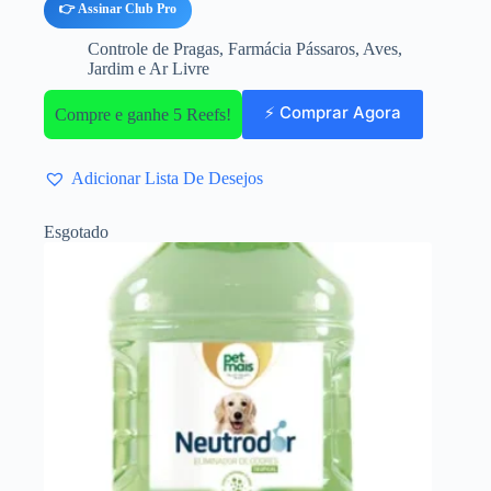
👉 Assinar Club Pro
Controle de Pragas
,
Farmácia Pássaros
,
Aves
,
Jardim e Ar Livre
⚡ Comprar Agora
Compre e ganhe 5 Reefs!
Adicionar Lista De Desejos
Esgotado