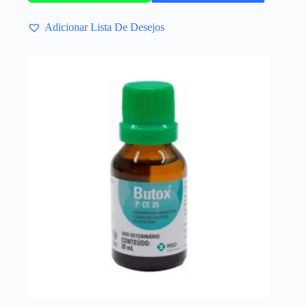
Adicionar Lista De Desejos