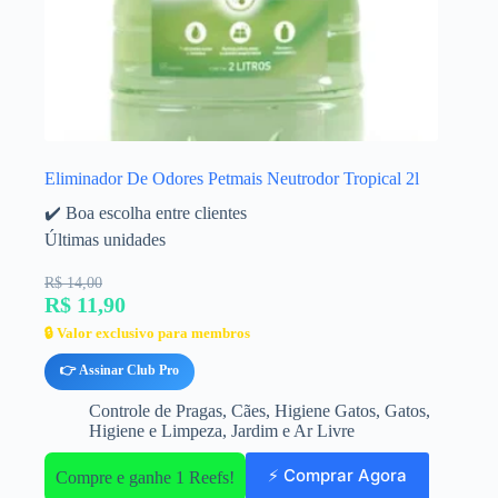
Eliminador De Odores Petmais Neutrodor Tropical 2l
✔️ Boa escolha entre clientes
Últimas unidades
R$ 14,00
R$ 11,90
🔒 Valor exclusivo para membros
👉 Assinar Club Pro
Controle de Pragas
,
Cães
,
Higiene Gatos
,
Gatos
,
Higiene e Limpeza
,
Jardim e Ar Livre
⚡ Comprar Agora
Compre e ganhe 1 Reefs!