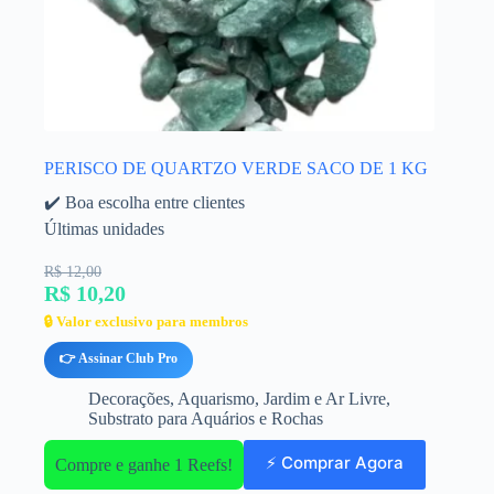
PERISCO DE QUARTZO VERDE SACO DE 1 KG
✔️ Boa escolha entre clientes
Últimas unidades
R$ 12,00
R$ 10,20
🔒 Valor exclusivo para membros
👉 Assinar Club Pro
Decorações
,
Aquarismo
,
Jardim e Ar Livre
,
Substrato para Aquários e Rochas
⚡ Comprar Agora
Compre e ganhe 1 Reefs!