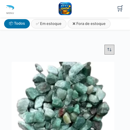
🛒
MENU
📦 Todos
✅ Em estoque
❌ Fora de estoque