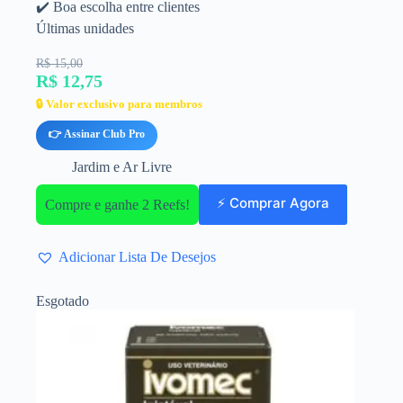
✔️ Boa escolha entre clientes
Últimas unidades
R$ 15,00
R$ 12,75
🔒 Valor exclusivo para membros
👉 Assinar Club Pro
Jardim e Ar Livre
⚡ Comprar Agora
Compre e ganhe 2 Reefs!
Adicionar Lista De Desejos
Esgotado