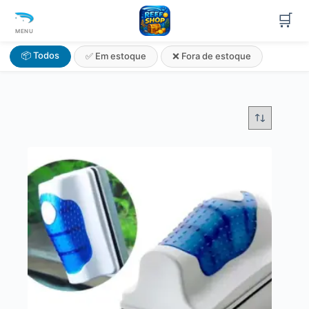
🛒
MENU
📦 Todos
✅ Em estoque
❌ Fora de estoque