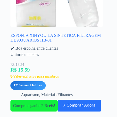
ESPONJA XINYOU LA SINTETICA FILTRAGEM
DE AQUÁRIOS HB-01
✔️ Boa escolha entre clientes
Últimas unidades
R$ 18,34
R$ 15,59
🔒 Valor exclusivo para membros
👉 Assinar Club Pro
Aquarismo
,
Materiais Filtrantes
⚡ Comprar Agora
Compre e ganhe 2 Reefs!