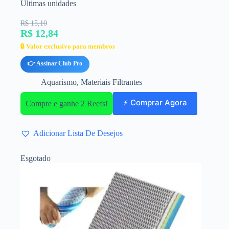
Últimas unidades
R$ 15,10
R$ 12,84
🔒 Valor exclusivo para membros
👉 Assinar Club Pro
Aquarismo
,
Materiais Filtrantes
⚡ Comprar Agora
Compre e ganhe 2 Reefs!
Adicionar Lista De Desejos
Esgotado