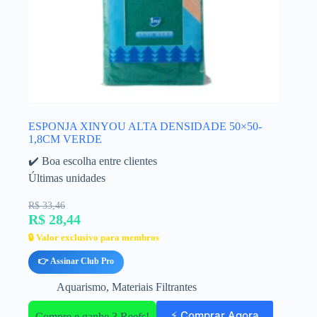
ESPONJA XINYOU ALTA DENSIDADE 50×50-
1,8CM VERDE
✔️ Boa escolha entre clientes
Últimas unidades
R$ 33,46
R$ 28,44
🔒 Valor exclusivo para membros
👉 Assinar Club Pro
Aquarismo
,
Materiais Filtrantes
⚡ Comprar Agora
Compre e ganhe 3 Reefs!