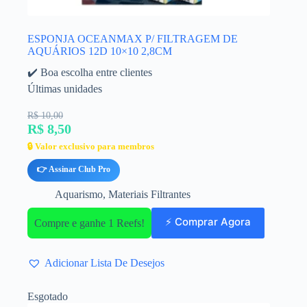
ESPONJA OCEANMAX P/ FILTRAGEM DE
AQUÁRIOS 12D 10×10 2,8CM
✔️ Boa escolha entre clientes
Últimas unidades
R$ 10,00
R$ 8,50
🔒 Valor exclusivo para membros
👉 Assinar Club Pro
Aquarismo
,
Materiais Filtrantes
⚡ Comprar Agora
Compre e ganhe 1 Reefs!
Adicionar Lista De Desejos
Esgotado