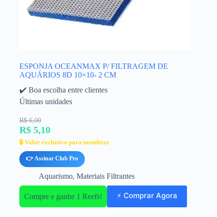
ESPONJA OCEANMAX P/ FILTRAGEM DE
AQUÁRIOS 8D 10×10- 2 CM
✔️ Boa escolha entre clientes
Últimas unidades
R$ 6,00
R$ 5,10
🔒 Valor exclusivo para membros
👉 Assinar Club Pro
Aquarismo
,
Materiais Filtrantes
⚡ Comprar Agora
Compre e ganhe 1 Reefs!