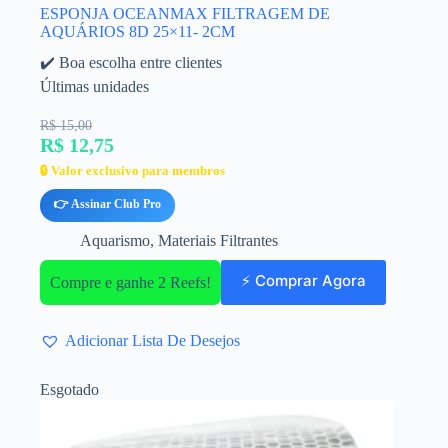
ESPONJA OCEANMAX FILTRAGEM DE
AQUÁRIOS 8D 25×11- 2CM
✔️ Boa escolha entre clientes
Últimas unidades
R$ 15,00
R$ 12,75
🔒 Valor exclusivo para membros
👉 Assinar Club Pro
Aquarismo
,
Materiais Filtrantes
⚡ Comprar Agora
Compre e ganhe 2 Reefs!
Adicionar Lista De Desejos
Esgotado