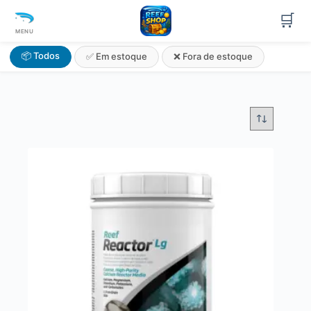
🛒
MENU
📦 Todos
✅ Em estoque
❌ Fora de estoque