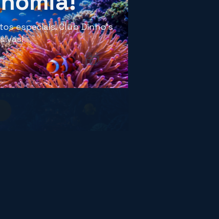
onomia!
os especiais. Club Dinho's
sivas!
🎁