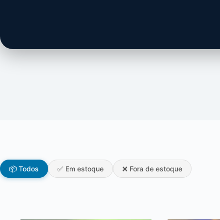
📦 Todos
✅ Em estoque
❌ Fora de estoque