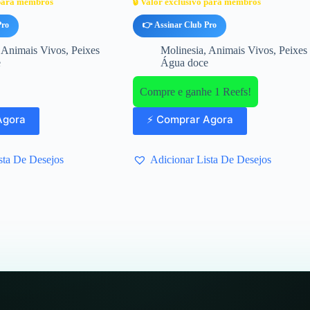
 para membros
🔒 Valor exclusivo para membros
Pro
👉 Assinar Club Pro
,
Animais Vivos
,
Peixes
Molinesia
,
Animais Vivos
,
Peixes
e
Água doce
Compre e ganhe 1 Reefs!
Agora
⚡ Comprar Agora
sta De Desejos
Adicionar Lista De Desejos