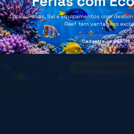
Férias com Ec
Corais, Peixes, Sal e Equipamentos com descont
Reef tem vantagens exclu
R$ 238,80
Cadastre-se GRÁTIS
R$ 197,00