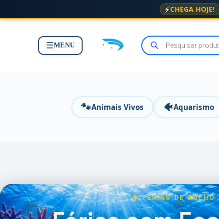
⚡
CHEGA HOJE!
☰
MENU
🐾
🐠
Animais Vivos
Aquarismo
🐠 FÉRIAS DE JULHO
🎁
🎁