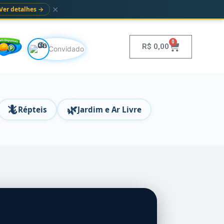
✕
Ver detalhes →
0
R$
0,00
Convidado
🦎
🌿
Répteis
Jardim e Ar Livre