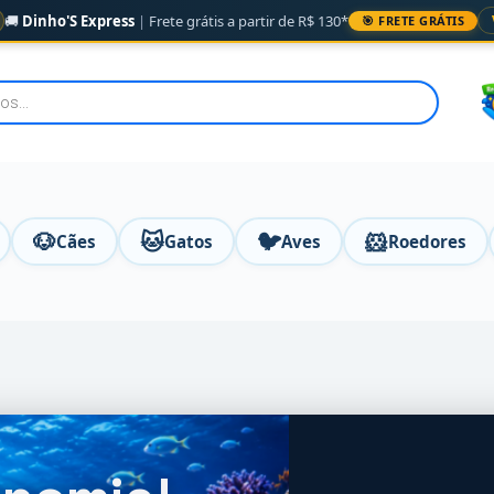
🚚
Dinho'S Express
|
Frete grátis a partir de R$ 130*
🎯 FRETE GRÁTIS
🐶
🐱
🐦
🐹
Cães
Gatos
Aves
Roedores