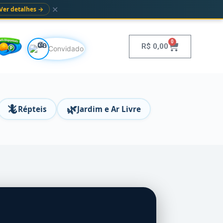
✕
Ver detalhes →
0
R$
0,00
Convidado
🦎
🌿
Répteis
Jardim e Ar Livre