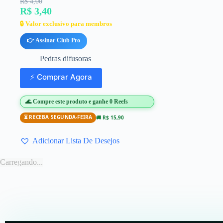
R$ 4,00
R$ 3,40
🔒 Valor exclusivo para membros
👉 Assinar Club Pro
Pedras difusoras
⚡ Comprar Agora
🌊 Compre este produto e ganhe 0 Reefs
⏳ RECEBA SEGUNDA-FEIRA
🚚 R$ 15,90
Adicionar Lista De Desejos
Carregando...