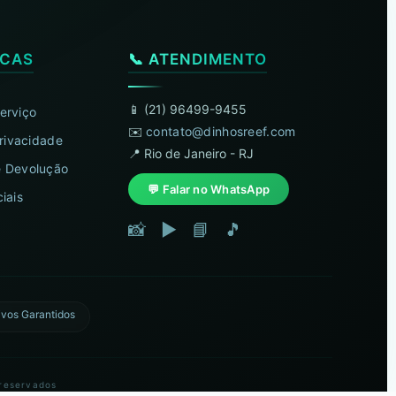
ICAS
📞 ATENDIMENTO
📱 (21) 96499-9455
erviço
✉️
contato@dinhosreef.com
Privacidade
📍 Rio de Janeiro - RJ
 Devolução
💬 Falar no WhatsApp
iais
📸
▶️
📘
🎵
ivos Garantidos
 reservados