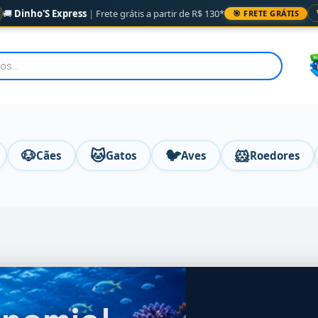
🚚
Dinho'S Express
|
Frete grátis a partir de R$ 130*
🎯 FRETE GRÁTIS
🐶
🐱
🐦
🐹
Cães
Gatos
Aves
Roedores