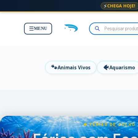
⚡
CHEGA HOJE!
☰
MENU
🐾
🐠
Animais Vivos
Aquarismo
🐠 FÉRIAS DE JULHO
🎁
🎁