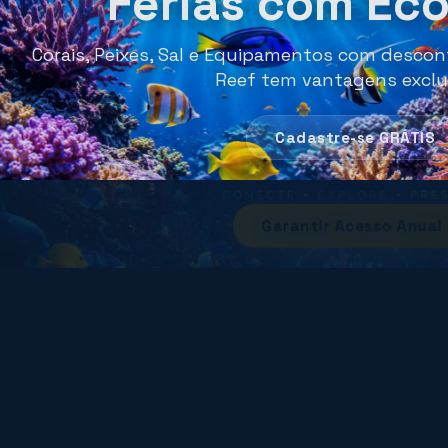
Férias com Ec
Corais, Peixes, Sal e Equipamentos com descont
Reef tem vantagens exclu
R$ 238,80
Cadastre-se GRÁTIS
R$ 197,00