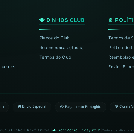
💎 DINHOS CLUB
📄 POLÍT
Planos do Club
Termos de S
Recompensas (Reefs)
Política de 
Termos do Club
Reembolso e
quentes
Envios Espec
🚚 Envio Especial
🪸 Corais V
ura
💳 Pagamento Protegido
 2026 DinhoS Reef Animal
|
🌊 ReefVerse Ecosystem
|
Todos os direitos