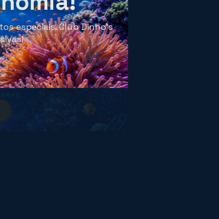
onomia!
os especiais. Club Dinho's
sivas!
🎁