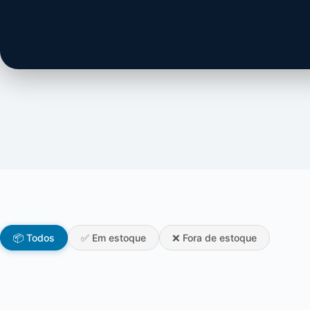
📦 Todos
✅ Em estoque
❌ Fora de estoque