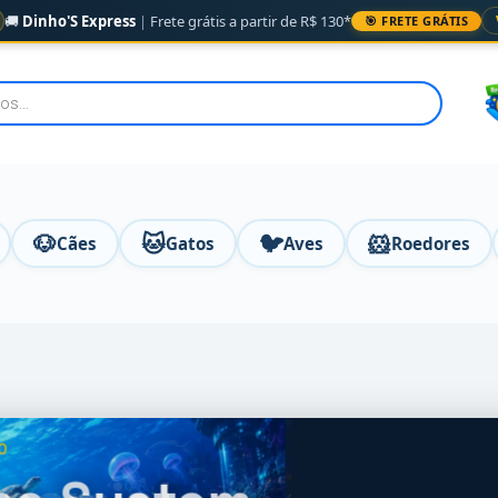
🚚
Dinho'S Express
|
Frete grátis a partir de R$ 130*
🎯 FRETE GRÁTIS
🐶
🐱
🐦
🐹
Cães
Gatos
Aves
Roedores