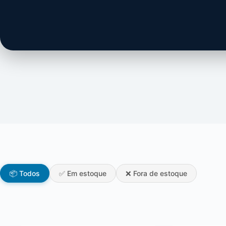
📦 Todos
✅ Em estoque
❌ Fora de estoque