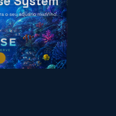
onomia!
os especiais. Club Dinho's
sivas!
🎁