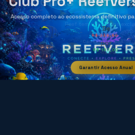
Férias com Ec
Corais, Peixes, Sal e Equipamentos com descont
Reef tem vantagens exclu
R$ 238,80
Cadastre-se GRÁTIS
R$ 197,00