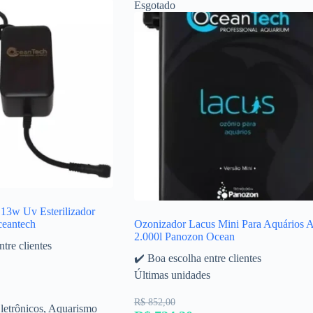
Esgotado
13w Uv Esterilizador
ceantech
Ozonizador Lacus Mini Para Aquários A
2.000l Panozon Ocean
tre clientes
✔️ Boa escolha entre clientes
Últimas unidades
R$ 852,00
letrônicos
,
Aquarismo