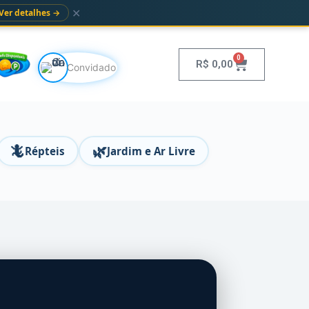
✕
Ver detalhes →
0
R$
0,00
Convidado
🦎
🌿
Répteis
Jardim e Ar Livre