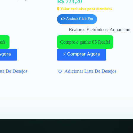
R$ 724,20
🔒 Valor exclusivo para membros
👉 Assinar Club Pro
Reatores Eletrônicos
,
Aquarismo
efs.
Compre e ganhe 85 Reefs!
Agora
⚡ Comprar Agora
sta De Desejos
Adicionar Lista De Desejos