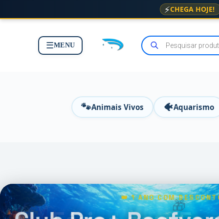
⚡
CHEGA HOJE!
☰
MENU
🐾
🐠
Animais Vivos
Aquarismo
🐠 FÉRIAS DE JULHO
🎁
🎁