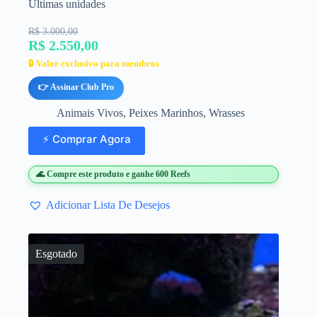
Últimas unidades
R$ 3.000,00
R$ 2.550,00
🔒 Valor exclusivo para membros
👉 Assinar Club Pro
Animais Vivos
,
Peixes Marinhos
,
Wrasses
⚡ Comprar Agora
🌊 Compre este produto e ganhe 600 Reefs
Adicionar Lista De Desejos
Esgotado