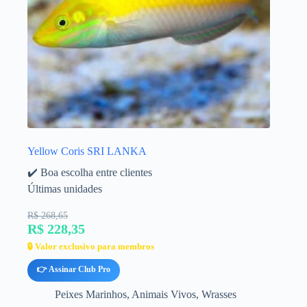
Yellow Coris SRI LANKA
✔️ Boa escolha entre clientes
Últimas unidades
R$ 268,65
R$ 228,35
🔒 Valor exclusivo para membros
👉 Assinar Club Pro
Peixes Marinhos
,
Animais Vivos
,
Wrasses