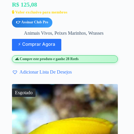
R$ 125,08
🔒 Valor exclusivo para membros
👉 Assinar Club Pro
Animais Vivos
,
Peixes Marinhos
,
Wrasses
⚡ Comprar Agora
🌊 Compre este produto e ganhe 28 Reefs
Adicionar Lista De Desejos
Esgotado