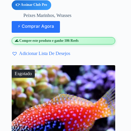
👉 Assinar Club Pro
Peixes Marinhos
,
Wrasses
⚡ Comprar Agora
🌊 Compre este produto e ganhe 106 Reefs
Adicionar Lista De Desejos
Esgotado