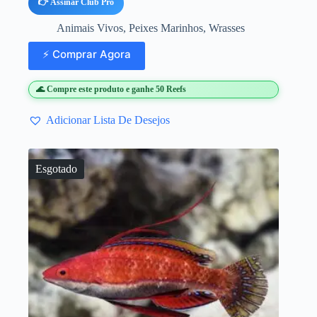
👉 Assinar Club Pro
Animais Vivos
,
Peixes Marinhos
,
Wrasses
⚡ Comprar Agora
🌊 Compre este produto e ganhe 50 Reefs
Adicionar Lista De Desejos
Esgotado