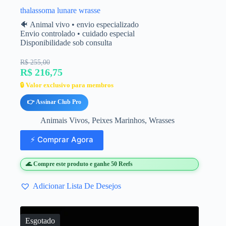
thalassoma lunare wrasse
🐠 Animal vivo • envio especializado
Envio controlado • cuidado especial
Disponibilidade sob consulta
R$ 255,00
R$ 216,75
🔒 Valor exclusivo para membros
👉 Assinar Club Pro
Animais Vivos
,
Peixes Marinhos
,
Wrasses
⚡ Comprar Agora
🌊 Compre este produto e ganhe 50 Reefs
Adicionar Lista De Desejos
Esgotado