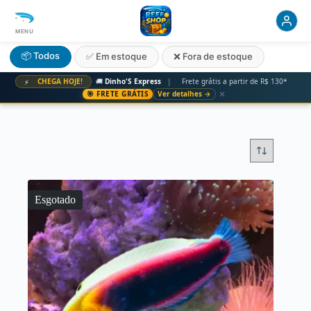
MENU
📦 Todos
✅ Em estoque
❌ Fora de estoque
CHEGA HOJE!
🚚
Dinho'S Express
|
Frete grátis a partir de R$ 130*
⚡
✕
🎯 FRETE GRÁTIS
Ver detalhes →
Esgotado