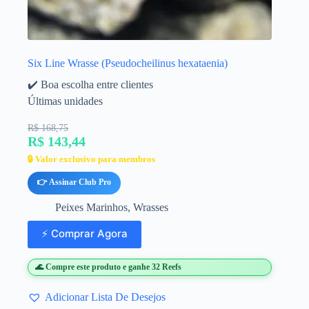
Six Line Wrasse (Pseudocheilinus hexataenia)
✔️ Boa escolha entre clientes
Últimas unidades
R$ 168,75
R$ 143,44
🔒 Valor exclusivo para membros
👉 Assinar Club Pro
Peixes Marinhos
,
Wrasses
⚡ Comprar Agora
🌊 Compre este produto e ganhe 32 Reefs
Adicionar Lista De Desejos