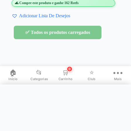
🌊 Compre este produto e ganhe 162 Reefs
Adicionar Lista De Desejos
✅ Todos os produtos carregados
0
🏠
📂
🛒
⭐
•••
Início
Categorias
Carrinho
Club
Mais
✕
Mais opções
👤
Minha Conta