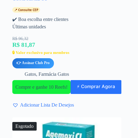
📍 Consulte CEP
✔️ Boa escolha entre clientes
Últimas unidades
R$ 96,32
R$ 81,87
🔒 Valor exclusivo para membros
👉 Assinar Club Pro
Gatos
,
Farmácia Gatos
⚡ Comprar Agora
Compre e ganhe 10 Reefs!
Adicionar Lista De Desejos
Esgotado