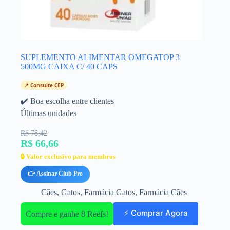
SUPLEMENTO ALIMENTAR OMEGATOP 3
500MG CAIXA C/ 40 CAPS
📍 Consulte CEP
✔️ Boa escolha entre clientes
Últimas unidades
R$ 78,42
R$ 66,66
🔒 Valor exclusivo para membros
👉 Assinar Club Pro
Cães
,
Gatos
,
Farmácia Gatos
,
Farmácia Cães
⚡ Comprar Agora
Compre e ganhe 8 Reefs!