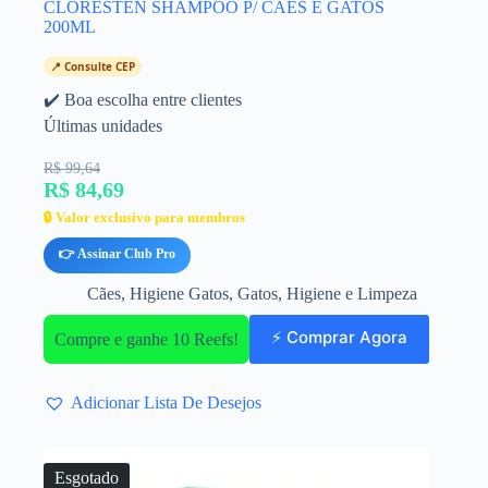
CLORESTEN SHAMPOO P/ CÃES E GATOS
200ML
📍 Consulte CEP
✔️ Boa escolha entre clientes
Últimas unidades
R$ 99,64
R$ 84,69
🔒 Valor exclusivo para membros
👉 Assinar Club Pro
Cães
,
Higiene Gatos
,
Gatos
,
Higiene e Limpeza
⚡ Comprar Agora
Compre e ganhe 10 Reefs!
Adicionar Lista De Desejos
Esgotado