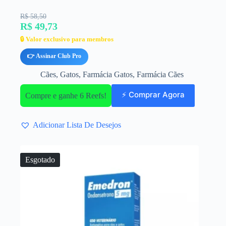
R$ 58,50
R$ 49,73
🔒 Valor exclusivo para membros
👉 Assinar Club Pro
Cães
,
Gatos
,
Farmácia Gatos
,
Farmácia Cães
⚡ Comprar Agora
Compre e ganhe 6 Reefs!
Adicionar Lista De Desejos
Esgotado