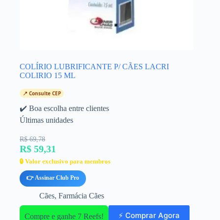
COLÍRIO LUBRIFICANTE P/ CÃES LACRI
COLIRIO 15 ML
📍 Consulte CEP
✔️ Boa escolha entre clientes
Últimas unidades
R$ 69,78
R$ 59,31
🔒 Valor exclusivo para membros
👉 Assinar Club Pro
Cães
,
Farmácia Cães
⚡ Comprar Agora
Compre e ganhe 7 Reefs!