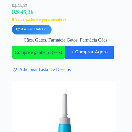
R$ 53,37
R$ 45,36
🔒 Valor exclusivo para membros
👉 Assinar Club Pro
Cães
,
Gatos
,
Farmácia Gatos
,
Farmácia Cães
⚡ Comprar Agora
Compre e ganhe 5 Reefs!
Adicionar Lista De Desejos