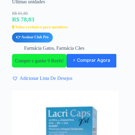
Últimas unidades
R$ 91,80
R$ 78,03
🔒 Valor exclusivo para membros
👉 Assinar Club Pro
Farmácia Gatos
,
Farmácia Cães
⚡ Comprar Agora
Compre e ganhe 9 Reefs!
Adicionar Lista De Desejos