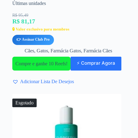
Últimas unidades
R$ 95,49
R$ 81,17
🔒 Valor exclusivo para membros
👉 Assinar Club Pro
Cães
,
Gatos
,
Farmácia Gatos
,
Farmácia Cães
⚡ Comprar Agora
Compre e ganhe 10 Reefs!
Adicionar Lista De Desejos
Esgotado