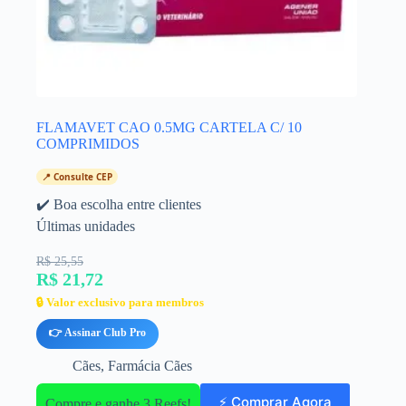
FLAMAVET CAO 0.5MG CARTELA C/ 10
COMPRIMIDOS
📍 Consulte CEP
✔️ Boa escolha entre clientes
Últimas unidades
R$ 25,55
R$ 21,72
🔒 Valor exclusivo para membros
👉 Assinar Club Pro
Cães
,
Farmácia Cães
⚡ Comprar Agora
Compre e ganhe 3 Reefs!