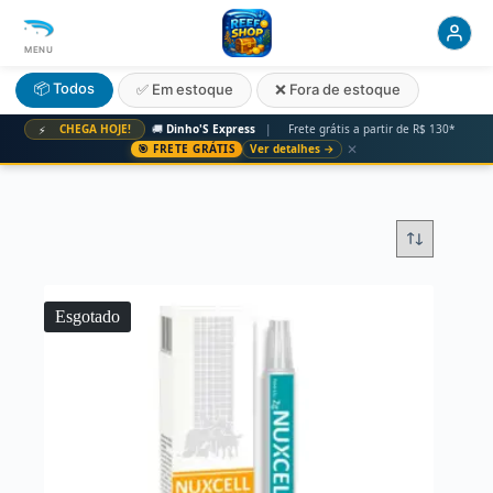
MENU
📦 Todos
✅ Em estoque
❌ Fora de estoque
CHEGA HOJE!
🚚
Dinho'S Express
|
Frete grátis a partir de R$ 130*
⚡
✕
🎯 FRETE GRÁTIS
Ver detalhes →
Esgotado