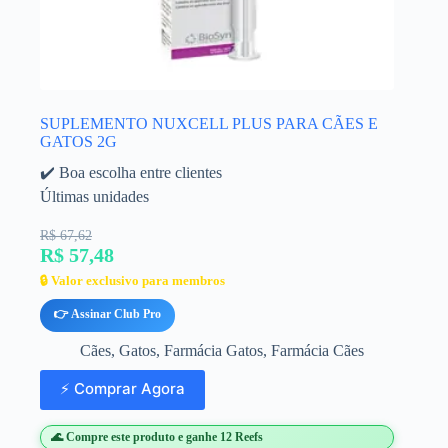
SUPLEMENTO NUXCELL PLUS PARA CÃES E
GATOS 2G
✔️ Boa escolha entre clientes
Últimas unidades
R$ 67,62
R$ 57,48
🔒 Valor exclusivo para membros
👉 Assinar Club Pro
Cães
,
Gatos
,
Farmácia Gatos
,
Farmácia Cães
⚡ Comprar Agora
🌊 Compre este produto e ganhe 12 Reefs