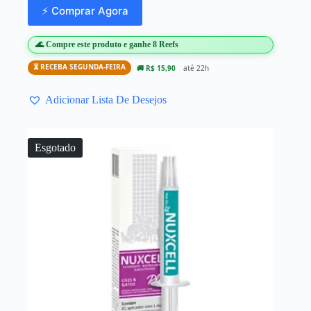
⚡ Comprar Agora
🌊 Compre este produto e ganhe 8 Reefs
⏳ RECEBA SEGUNDA-FEIRA
🚚 R$ 15,90
até 22h
Adicionar Lista De Desejos
Esgotado