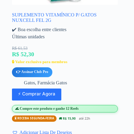
SUPLEMENTO VITAMÍNICO P/ GATOS
NUXCELL FEL 2G
✔️ Boa escolha entre clientes
Últimas unidades
R$ 61,53
R$ 52,30
🔒 Valor exclusivo para membros
👉 Assinar Club Pro
Gatos
,
Farmácia Gatos
⚡ Comprar Agora
🌊 Compre este produto e ganhe 12 Reefs
⏳ RECEBA SEGUNDA-FEIRA
🚚 R$ 15,90
até 22h
Adicionar Lista De Desejos