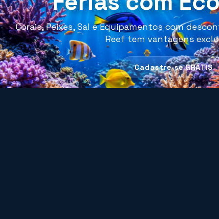
Férias com Ec
Corais, Peixes, Sal e Equipamentos com descont
Reef tem vantagens exclu
R$ 238,80
Cadastre-se GRÁTIS
R$ 197,00