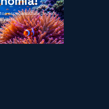
onomia!
os especiais. Club Dinho's
sivas!
🎁