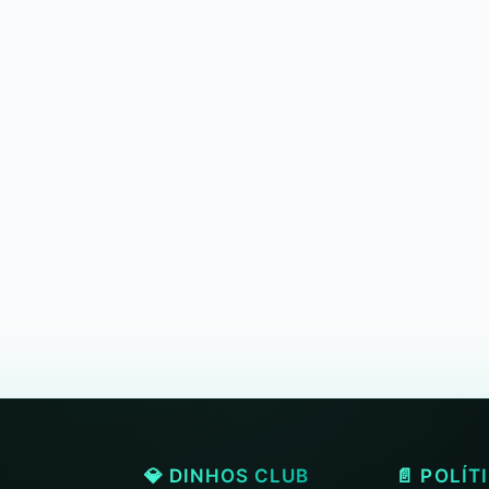
💎 DINHOS CLUB
📄 POLÍT