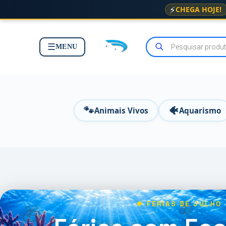
⚡
CHEGA HOJE!
☰
MENU
🐾
🐠
Animais Vivos
Aquarismo
🐠 FÉRIAS DE JULHO
🎁
🎁