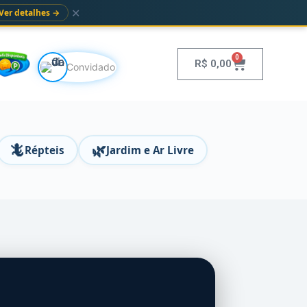
✕
Ver detalhes →
0
R$
0,00
Convidado
🦎
🌿
Répteis
Jardim e Ar Livre