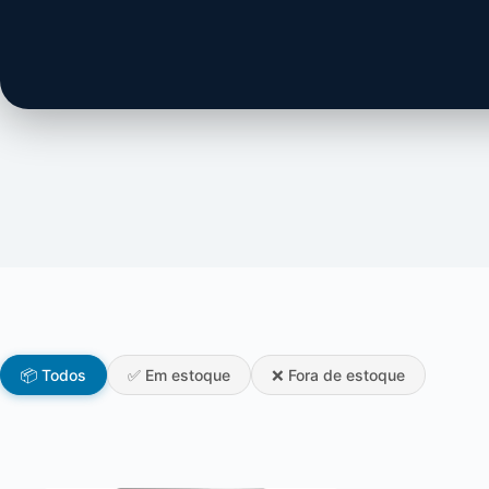
📦 Todos
✅ Em estoque
❌ Fora de estoque