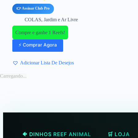
👉 Assinar Club Pro
COLAS
,
Jardim e Ar Livre
Compre e ganhe 1 Reefs!
⚡ Comprar Agora
Adicionar Lista De Desejos
Carregando...
🐠 DINHOS REEF ANIMAL
🛒 LOJA