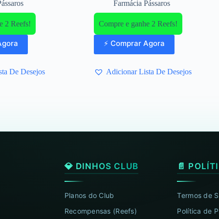
Pássaros
Farmácia Pássaros
 2 Reefs!
Compre e ganhe 2 Reefs!
Agora
⚡ Comprar Agora
sta De Desejos
Adicionar Lista De Desejos
💎 DINHOS CLUB
📄 POLÍT
Planos do Club
Termos de S
Recompensas (Reefs)
Política de 