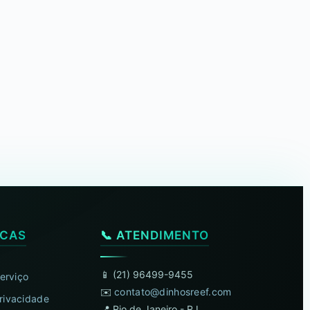
ICAS
📞 ATENDIMENTO
📱 (21) 96499-9455
erviço
✉️
contato@dinhosreef.com
Privacidade
📍 Rio de Janeiro - RJ