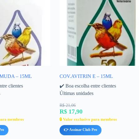
 MUDA – 15ML
COV.AVITRIN E – 15ML
tre clientes
✔️ Boa escolha entre clientes
s
Últimas unidades
R$ 21,06
R$ 17,90
 para membros
🔒 Valor exclusivo para membros
Pro
👉 Assinar Club Pro