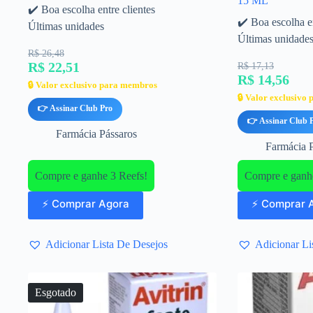
15 ML
✔️ Boa escolha entre clientes
✔️ Boa escolha en
Últimas unidades
Últimas unidade
R$ 26,48
R$ 22,51
R$ 17,13
R$ 14,56
🔒 Valor exclusivo para membros
🔒 Valor exclusivo
👉 Assinar Club Pro
👉 Assinar Club 
Farmácia Pássaros
Farmácia 
Compre e ganhe 3 Reefs!
Compre e ganhe
⚡ Comprar Agora
⚡ Comprar 
Adicionar Lista De Desejos
Adicionar Li
Esgotado