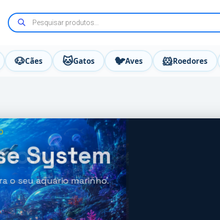
🐶
🐱
🐦
🐹
Cães
Gatos
Aves
Roedores
onomia!
os especiais. Club Dinho's
sivas!
🎁