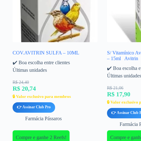
COV.AVITRIN SULFA – 10ML
S/ Vitamínico Av
– 15ml Avitrin
✔️ Boa escolha entre clientes
✔️ Boa escolha en
Últimas unidades
Últimas unidade
R$ 24,40
R$ 20,74
R$ 21,06
R$ 17,90
🔒 Valor exclusivo para membros
🔒 Valor exclusivo
👉 Assinar Club Pro
👉 Assinar Club 
Farmácia Pássaros
Farmácia 
Compre e ganhe 2 Reefs!
Compre e ganhe