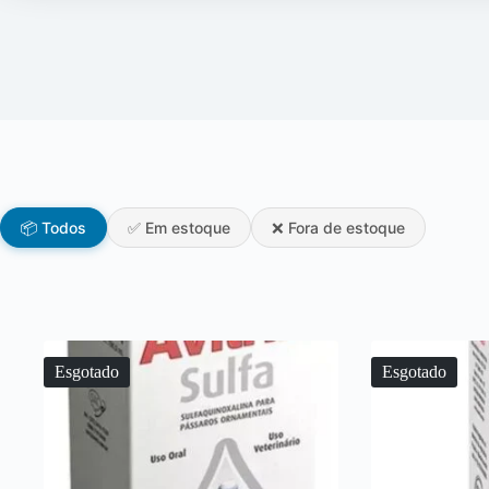
📦 Todos
✅ Em estoque
❌ Fora de estoque
Esgotado
Esgotado