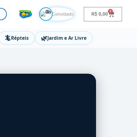
0
R$
0,00
Convidado
🦎
🌿
Répteis
Jardim e Ar Livre