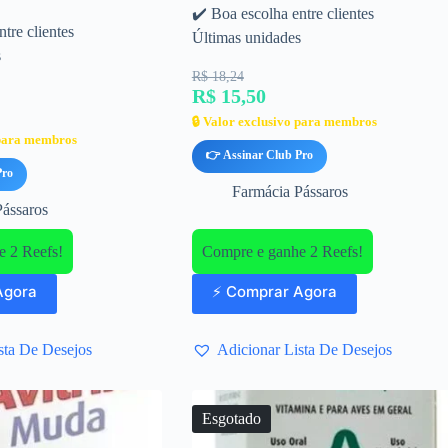
✔️ Boa escolha entre clientes
tre clientes
Últimas unidades
s
R$ 18,24
R$ 15,50
🔒 Valor exclusivo para membros
 para membros
👉 Assinar Club Pro
Pro
Farmácia Pássaros
Pássaros
 2 Reefs!
Compre e ganhe 2 Reefs!
Agora
⚡ Comprar Agora
sta De Desejos
Adicionar Lista De Desejos
Esgotado