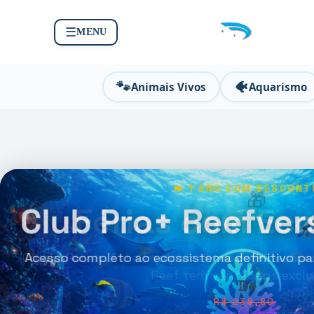
☰
MENU
🐾
🐠
Animais Vivos
Aquarismo
🐠 FÉRIAS DE JULHO
🎁
🎁
Férias com Ec
Corais, Peixes, Sal e Equipamentos com descont
Reef tem vantagens exclu
R$ 238,80