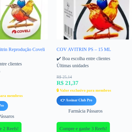
itrin Reprodução Coveli
COV AVITRIN PS – 15 ML
✔️ Boa escolha entre clientes
tre clientes
Últimas unidades
s
R$ 25,14
R$ 21,37
🔒 Valor exclusivo para membros
 para membros
👉 Assinar Club Pro
Pro
Farmácia Pássaros
Pássaros
 2 Reefs!
Compre e ganhe 3 Reefs!