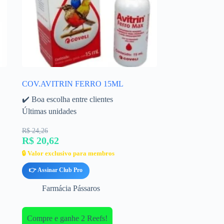
COV.AVITRIN FERRO 15ML
✔️ Boa escolha entre clientes
Últimas unidades
R$ 24,26
R$ 20,62
🔒 Valor exclusivo para membros
👉 Assinar Club Pro
Farmácia Pássaros
Compre e ganhe 2 Reefs!