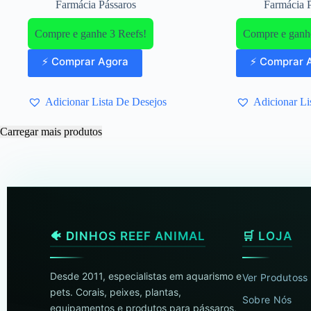
Farmácia Pássaros
Farmácia 
Compre e ganhe 3 Reefs!
Compre e ganhe
⚡ Comprar Agora
⚡ Comprar 
Adicionar Lista De Desejos
Adicionar Li
Carregar mais produtos
🐠 DINHOS REEF ANIMAL
🛒 LOJA
Desde 2011, especialistas em aquarismo e
Ver Produtoss
pets. Corais, peixes, plantas,
Sobre Nós
equipamentos e produtos para pássaros,