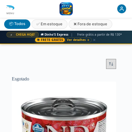
MENU
📦 Todos
✅ Em estoque
❌ Fora de estoque
CHEGA HOJE!
🚚
Dinho'S Express
|
Frete grátis a partir de R$ 130*
⚡
✕
🎯 FRETE GRÁTIS
Ver detalhes →
Esgotado