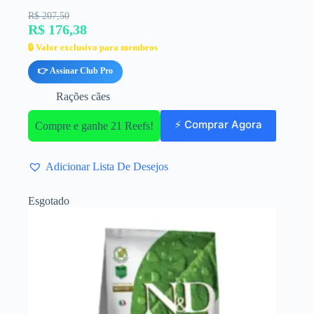
R$ 207,50
R$ 176,38
🔒 Valor exclusivo para membros
👉 Assinar Club Pro
Rações cães
⚡ Comprar Agora
Compre e ganhe 21 Reefs!
Adicionar Lista De Desejos
Esgotado