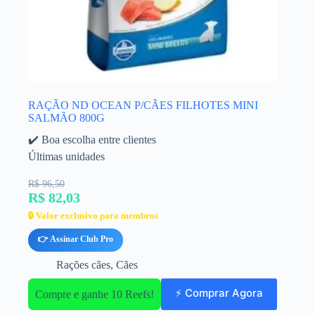
RAÇÃO ND OCEAN P/CÃES FILHOTES MINI
SALMÃO 800G
✔️ Boa escolha entre clientes
Últimas unidades
R$ 96,50
R$ 82,03
🔒 Valor exclusivo para membros
👉 Assinar Club Pro
Rações cães
,
Cães
⚡ Comprar Agora
Compre e ganhe 10 Reefs!