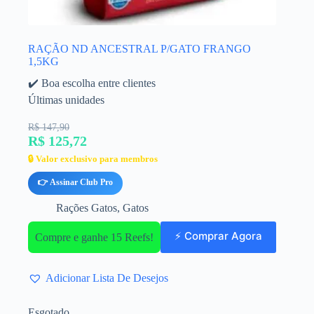
RAÇÃO ND ANCESTRAL P/GATO FRANGO
1,5KG
✔️ Boa escolha entre clientes
Últimas unidades
R$ 147,90
R$ 125,72
🔒 Valor exclusivo para membros
👉 Assinar Club Pro
Rações Gatos
,
Gatos
⚡ Comprar Agora
Compre e ganhe 15 Reefs!
Adicionar Lista De Desejos
Esgotado