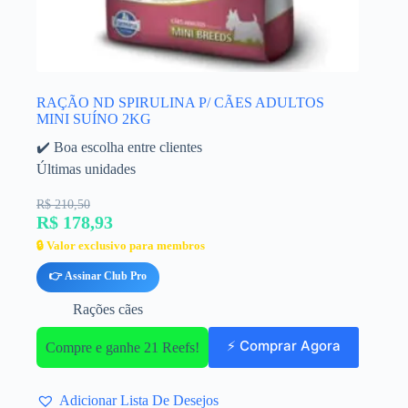
RAÇÃO ND SPIRULINA P/ CÃES ADULTOS
MINI SUÍNO 2KG
✔️ Boa escolha entre clientes
Últimas unidades
R$ 210,50
R$ 178,93
🔒 Valor exclusivo para membros
👉 Assinar Club Pro
Rações cães
⚡ Comprar Agora
Compre e ganhe 21 Reefs!
Adicionar Lista De Desejos