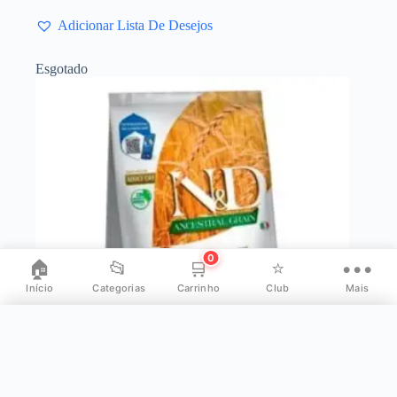
Adicionar Lista De Desejos
Esgotado
0
🏠
📂
🛒
⭐
•••
Início
Categorias
Carrinho
Club
Mais
✕
Mais opções
👤
Minha Conta