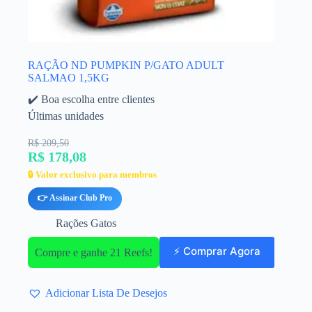
RAÇÃO ND PUMPKIN P/GATO ADULT
SALMAO 1,5KG
✔️ Boa escolha entre clientes
Últimas unidades
R$ 209,50
R$ 178,08
🔒 Valor exclusivo para membros
👉 Assinar Club Pro
Rações Gatos
⚡ Comprar Agora
Compre e ganhe 21 Reefs!
Adicionar Lista De Desejos