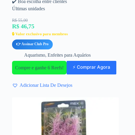
✔️ Boa escolha entre clientes
Últimas unidades
R$ 55,00
R$ 46,75
🔒 Valor exclusivo para membros
👉 Assinar Club Pro
Aquarismo
,
Enfeites para Aquários
⚡ Comprar Agora
Compre e ganhe 6 Reefs!
Adicionar Lista De Desejos