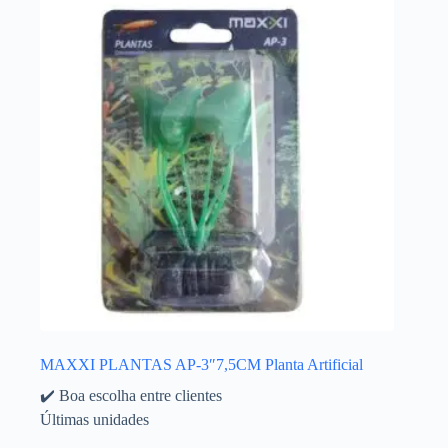
MAXXI PLANTAS AP-3″7,5CM Planta Artificial
✔️ Boa escolha entre clientes
Últimas unidades