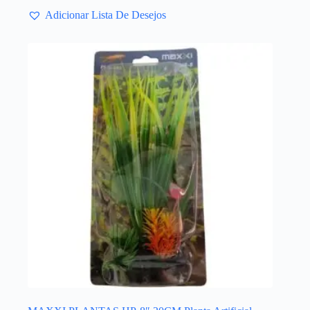
Adicionar Lista De Desejos