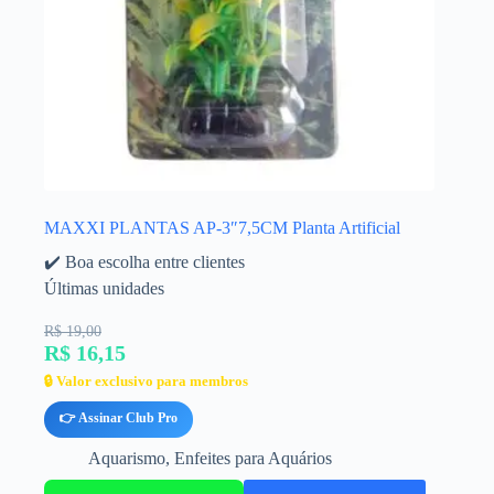
MAXXI PLANTAS AP-3″7,5CM Planta Artificial
✔️ Boa escolha entre clientes
Últimas unidades
R$ 19,00
R$ 16,15
🔒 Valor exclusivo para membros
👉 Assinar Club Pro
Aquarismo
,
Enfeites para Aquários