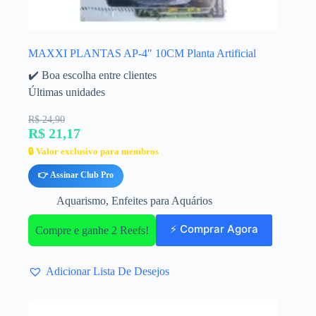
MAXXI PLANTAS AP-4″ 10CM Planta Artificial
✔️ Boa escolha entre clientes
Últimas unidades
R$ 24,90
R$ 21,17
🔒 Valor exclusivo para membros
👉 Assinar Club Pro
Aquarismo
,
Enfeites para Aquários
⚡ Comprar Agora
Compre e ganhe 2 Reefs!
Adicionar Lista De Desejos