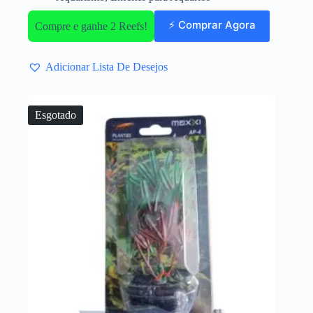
⚡ Comprar Agora
Compre e ganhe 2 Reefs!
Adicionar Lista De Desejos
Esgotado