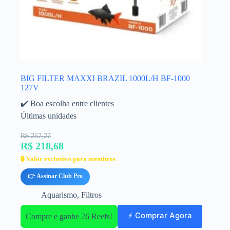
BIG FILTER MAXXI BRAZIL 1000L/H BF-1000
127V
✔️ Boa escolha entre clientes
Últimas unidades
R$ 257,27
R$ 218,68
🔒 Valor exclusivo para membros
👉 Assinar Club Pro
Aquarismo
,
Filtros
⚡ Comprar Agora
Compre e ganhe 26 Reefs!