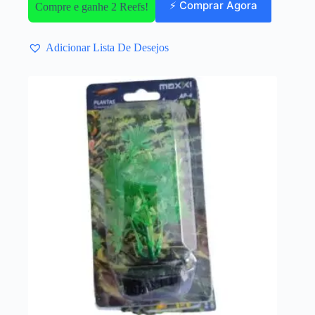
⚡ Comprar Agora
Compre e ganhe 2 Reefs!
Adicionar Lista De Desejos