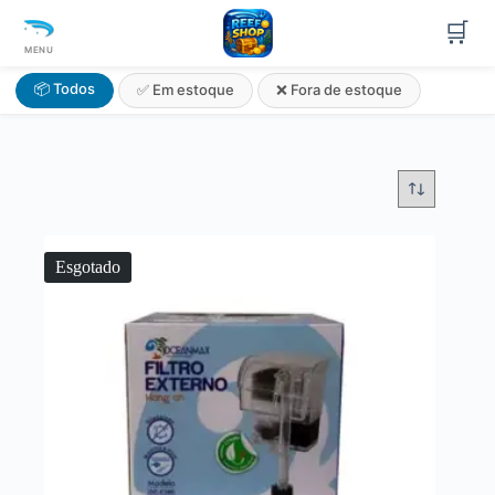
🛒
MENU
📦 Todos
✅ Em estoque
❌ Fora de estoque
Esgotado