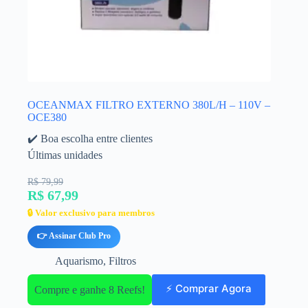
OCEANMAX FILTRO EXTERNO 380L/H – 110V –
OCE380
✔️ Boa escolha entre clientes
Últimas unidades
R$ 79,99
R$ 67,99
🔒 Valor exclusivo para membros
👉 Assinar Club Pro
Aquarismo
,
Filtros
⚡ Comprar Agora
Compre e ganhe 8 Reefs!