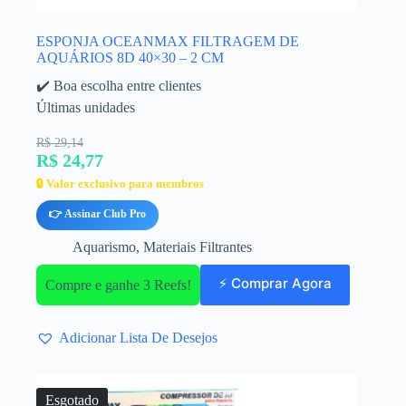
ESPONJA OCEANMAX FILTRAGEM DE
AQUÁRIOS 8D 40×30 – 2 CM
✔️ Boa escolha entre clientes
Últimas unidades
R$ 29,14
R$ 24,77
🔒 Valor exclusivo para membros
👉 Assinar Club Pro
Aquarismo
,
Materiais Filtrantes
⚡ Comprar Agora
Compre e ganhe 3 Reefs!
Adicionar Lista De Desejos
Esgotado