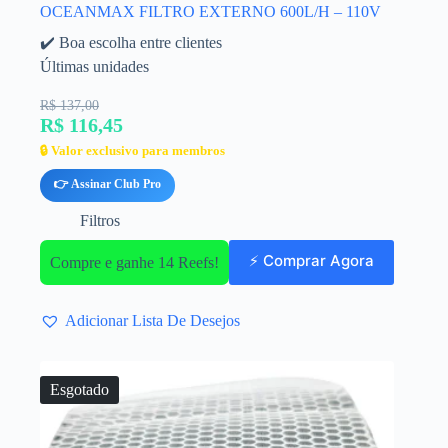
OCEANMAX FILTRO EXTERNO 600L/H – 110V
✔️ Boa escolha entre clientes
Últimas unidades
R$ 137,00
R$ 116,45
🔒 Valor exclusivo para membros
👉 Assinar Club Pro
Filtros
⚡ Comprar Agora
Compre e ganhe 14 Reefs!
Adicionar Lista De Desejos
Esgotado