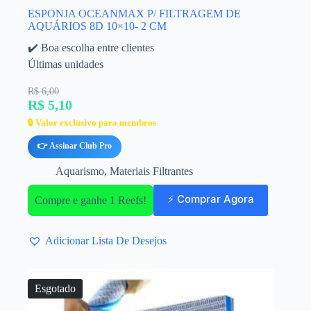
ESPONJA OCEANMAX P/ FILTRAGEM DE
AQUÁRIOS 8D 10×10- 2 CM
✔️ Boa escolha entre clientes
Últimas unidades
R$ 6,00
R$ 5,10
🔒 Valor exclusivo para membros
👉 Assinar Club Pro
Aquarismo
,
Materiais Filtrantes
⚡ Comprar Agora
Compre e ganhe 1 Reefs!
Adicionar Lista De Desejos
Esgotado