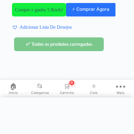
⚡ Comprar Agora
Compre e ganhe 5 Reefs!
Adicionar Lista De Desejos
✅ Todos os produtos carregados
0
🏠
📂
🛒
⭐
•••
Início
Categorias
Carrinho
Club
Mais
✕
Mais opções
👤
Minha Conta