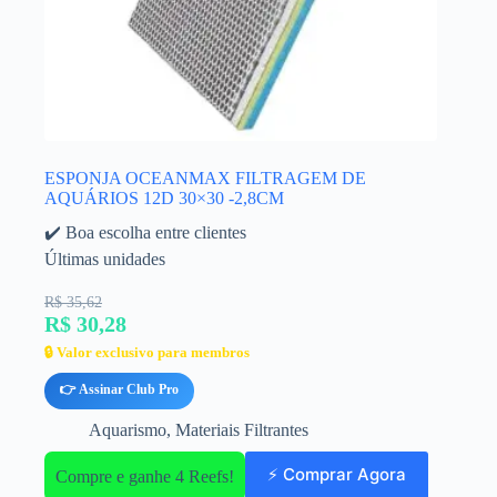
ESPONJA OCEANMAX FILTRAGEM DE
AQUÁRIOS 12D 30×30 -2,8CM
✔️ Boa escolha entre clientes
Últimas unidades
R$ 35,62
R$ 30,28
🔒 Valor exclusivo para membros
👉 Assinar Club Pro
Aquarismo
,
Materiais Filtrantes
⚡ Comprar Agora
Compre e ganhe 4 Reefs!