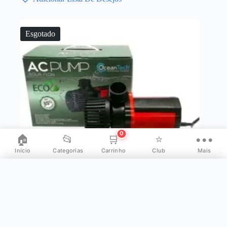
Esgotado
0
🏠
📂
🛒
⭐
•••
Início
Categorias
Carrinho
Club
Mais
✕
Mais opções
👤
Minha Conta
BOMBA SUBMERSA AC-30000 220V – OCEAN
TECH