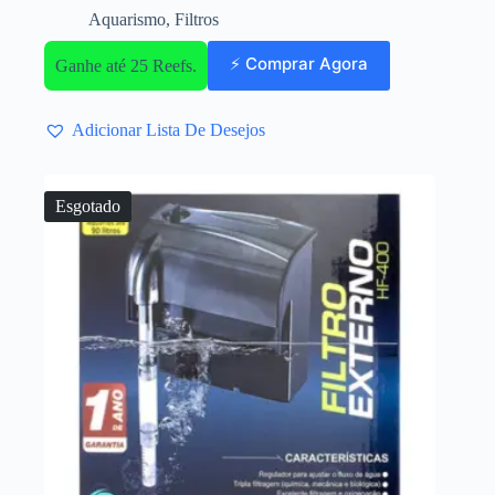
Aquarismo
,
Filtros
⚡ Comprar Agora
Ganhe até 25 Reefs.
Adicionar Lista De Desejos
Esgotado