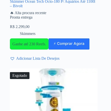
Skimmer Ocean Tech Octo-180 P/ Aquários Até 1100l
– Bivolt
🔥 Alta procura recente
Pronta entrega
R$
2.299,00
Skimmers
⚡ Comprar Agora
Ganhe até 230 Reefs.
Adicionar Lista De Desejos
Esgotado