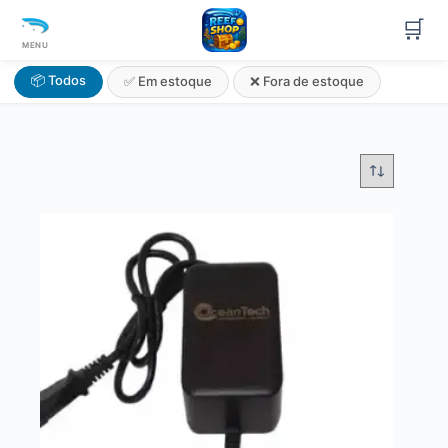
🛒
MENU
📦 Todos
✅ Em estoque
❌ Fora de estoque