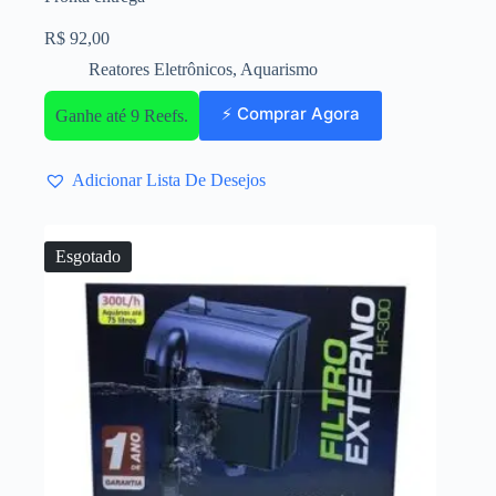
R$
92,00
Reatores Eletrônicos
,
Aquarismo
⚡ Comprar Agora
Ganhe até 9 Reefs.
Adicionar Lista De Desejos
Esgotado