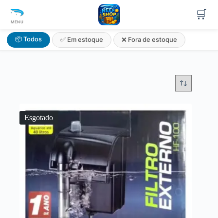
🛒
MENU
📦 Todos
✅ Em estoque
❌ Fora de estoque
Esgotado