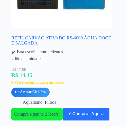
REFIL CARVÃO ATIVADO RS-4000 ÁGUA DOCE
E SALGADA
✔️ Boa escolha entre clientes
Últimas unidades
R$ 17,00
R$ 14,45
🔒 Valor exclusivo para membros
👉 Assinar Club Pro
Aquarismo
,
Filtros
⚡ Comprar Agora
Compre e ganhe 2 Reefs!