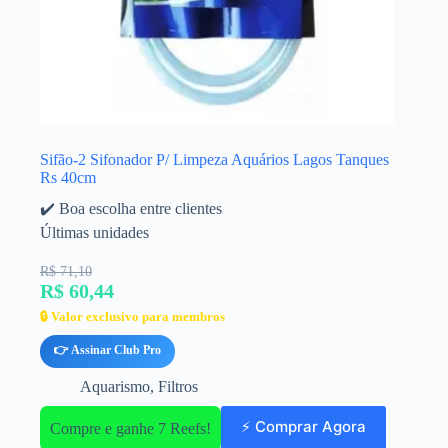
Sifão-2 Sifonador P/ Limpeza Aquários Lagos Tanques
Rs 40cm
✔️ Boa escolha entre clientes
Últimas unidades
R$ 71,10
R$ 60,44
🔒 Valor exclusivo para membros
👉 Assinar Club Pro
Aquarismo
,
Filtros
⚡ Comprar Agora
Compre e ganhe 7 Reefs!