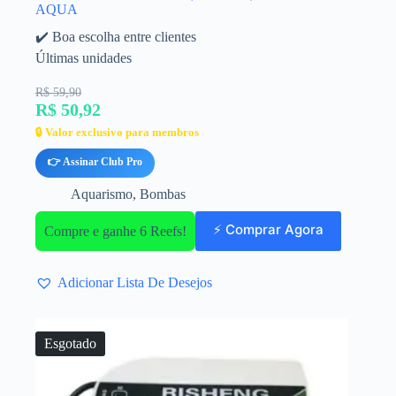
AQUA
✔️ Boa escolha entre clientes
Últimas unidades
R$ 59,90
R$ 50,92
🔒 Valor exclusivo para membros
👉 Assinar Club Pro
Aquarismo
,
Bombas
⚡ Comprar Agora
Compre e ganhe 6 Reefs!
Adicionar Lista De Desejos
Esgotado