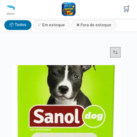
🛒
MENU
📦 Todos
✅ Em estoque
❌ Fora de estoque