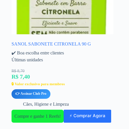
SANOL SABONETE CITRONELA 90 G
✔️ Boa escolha entre clientes
Últimas unidades
R$ 8,70
R$ 7,40
🔒 Valor exclusivo para membros
👉 Assinar Club Pro
Cães
,
Higiene e Limpeza
⚡ Comprar Agora
Compre e ganhe 1 Reefs!