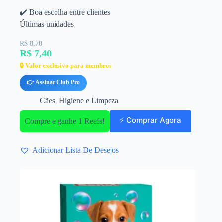
✔️ Boa escolha entre clientes
Últimas unidades
R$ 8,70
R$ 7,40
🔒 Valor exclusivo para membros
👉 Assinar Club Pro
Cães
,
Higiene e Limpeza
⚡ Comprar Agora
Compre e ganhe 1 Reefs!
Adicionar Lista De Desejos