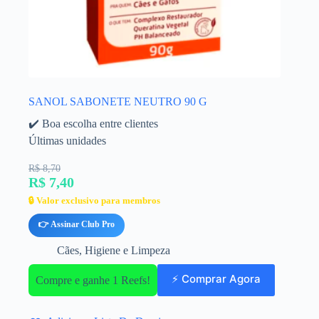
SANOL SABONETE NEUTRO 90 G
✔️ Boa escolha entre clientes
Últimas unidades
R$ 8,70
R$ 7,40
🔒 Valor exclusivo para membros
👉 Assinar Club Pro
Cães
,
Higiene e Limpeza
⚡ Comprar Agora
Compre e ganhe 1 Reefs!