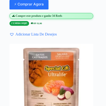
⚡ Comprar Agora
🌊 Compre este produto e ganhe 34 Reefs
⚡ CHEGA HOJE!
🚚 R$ 15,90
Adicionar Lista De Desejos