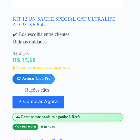
KIT 12 UN SACHE SPECIAL CAT ULTRALIFE
AD PEIXE 85G
✔️ Boa escolha entre clientes
Últimas unidades
R$ 41,88
R$ 35,60
🔒 Valor exclusivo para membros
👉 Assinar Club Pro
Rações cães
⚡ Comprar Agora
🌊 Compre este produto e ganhe 8 Reefs
⚡ CHEGA HOJE!
🚚 R$ 15,90