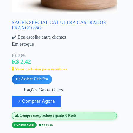
SACHE SPECIAL CAT ULTRA CASTRADOS
FRANGO 85G
✔️ Boa escolha entre clientes
Em estoque
R$ 2,85
R$ 2,42
🔒 Valor exclusivo para membros
👉 Assinar Club Pro
Rações Gatos
,
Gatos
⚡ Comprar Agora
🌊 Compre este produto e ganhe 0 Reefs
⚡ CHEGA HOJE!
🚚 R$ 15,90