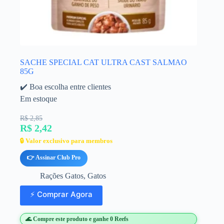
SACHE SPECIAL CAT ULTRA CAST SALMAO
85G
✔️ Boa escolha entre clientes
Em estoque
R$ 2,85
R$ 2,42
🔒 Valor exclusivo para membros
👉 Assinar Club Pro
Rações Gatos
,
Gatos
⚡ Comprar Agora
🌊 Compre este produto e ganhe 0 Reefs