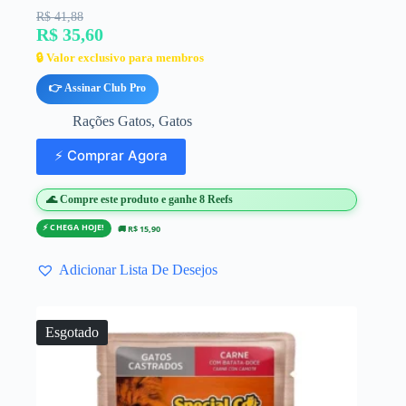
R$ 41,88
R$ 35,60
🔒 Valor exclusivo para membros
👉 Assinar Club Pro
Rações Gatos
,
Gatos
⚡ Comprar Agora
🌊 Compre este produto e ganhe 8 Reefs
⚡ CHEGA HOJE!
🚚 R$ 15,90
Adicionar Lista De Desejos
Esgotado