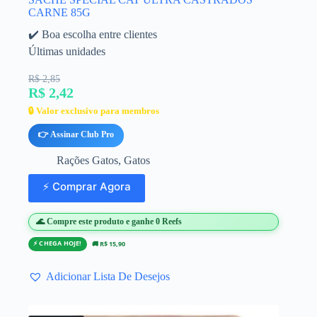
CARNE 85G
✔️ Boa escolha entre clientes
Últimas unidades
R$ 2,85
R$ 2,42
🔒 Valor exclusivo para membros
👉 Assinar Club Pro
Rações Gatos
,
Gatos
⚡ Comprar Agora
🌊 Compre este produto e ganhe 0 Reefs
⚡ CHEGA HOJE!
🚚 R$ 15,90
Adicionar Lista De Desejos