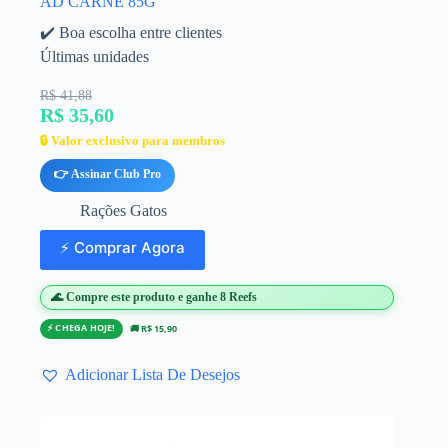
AD CARNE 85G
✔️ Boa escolha entre clientes
Últimas unidades
R$ 41,88
R$ 35,60
🔒 Valor exclusivo para membros
👉 Assinar Club Pro
Rações Gatos
⚡ Comprar Agora
🌊 Compre este produto e ganhe 8 Reefs
⚡ CHEGA HOJE!
🚚 R$ 15,90
Adicionar Lista De Desejos