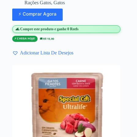
Rações Gatos
,
Gatos
⚡ Comprar Agora
🌊 Compre este produto e ganhe 0 Reefs
⚡ CHEGA HOJE!
🚚 R$ 15,90
Adicionar Lista De Desejos