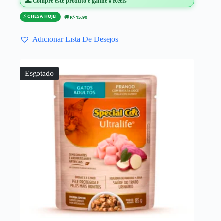
🌊 Compre este produto e ganhe 8 Reefs
⚡ CHEGA HOJE!
🚚 R$ 15,90
Adicionar Lista De Desejos
Esgotado