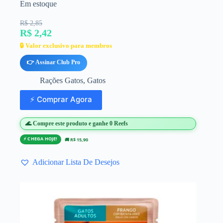
Em estoque
R$ 2,85
R$ 2,42
🔒 Valor exclusivo para membros
👉 Assinar Club Pro
Rações Gatos
,
Gatos
⚡ Comprar Agora
🌊 Compre este produto e ganhe 0 Reefs
⚡ CHEGA HOJE!
🚚 R$ 15,90
Adicionar Lista De Desejos