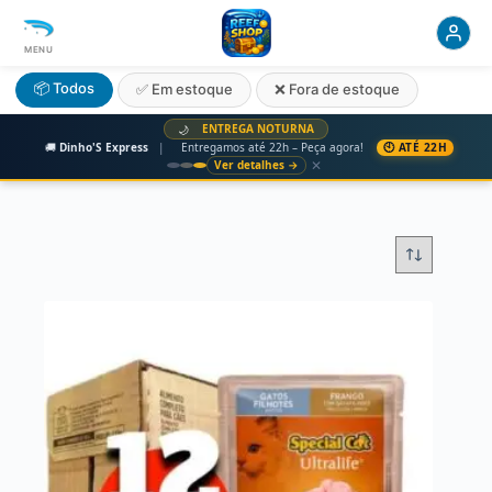
MENU
📦 Todos
✅ Em estoque
❌ Fora de estoque
ENTREGA NOTURNA
🌙
🚚
Dinho'S Express
|
Entregamos até 22h – Peça agora!
🕙 ATÉ 22H
✕
Ver detalhes →