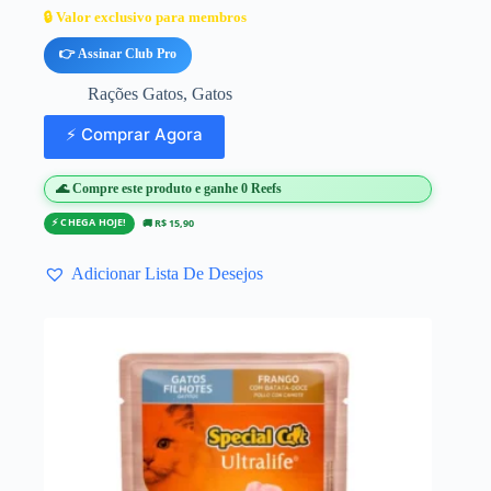
🔒 Valor exclusivo para membros
👉 Assinar Club Pro
Rações Gatos
,
Gatos
⚡ Comprar Agora
🌊 Compre este produto e ganhe 0 Reefs
⚡ CHEGA HOJE!
🚚 R$ 15,90
Adicionar Lista De Desejos