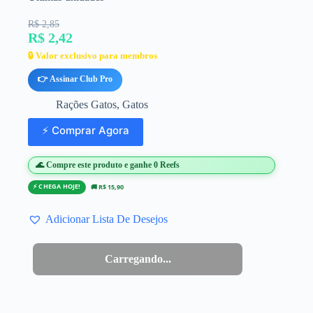
R$ 2,85
R$ 2,42
🔒 Valor exclusivo para membros
👉 Assinar Club Pro
Rações Gatos
,
Gatos
⚡ Comprar Agora
🌊 Compre este produto e ganhe 0 Reefs
⚡ CHEGA HOJE!
🚚 R$ 15,90
Adicionar Lista De Desejos
Carregando...