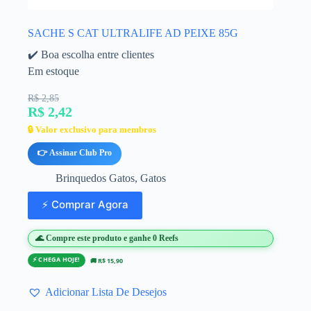
SACHE S CAT ULTRALIFE AD PEIXE 85G
✔️ Boa escolha entre clientes
Em estoque
R$ 2,85
R$ 2,42
🔒 Valor exclusivo para membros
👉 Assinar Club Pro
Brinquedos Gatos
,
Gatos
⚡ Comprar Agora
🌊 Compre este produto e ganhe 0 Reefs
⚡ CHEGA HOJE!
🚚 R$ 15,90
Adicionar Lista De Desejos