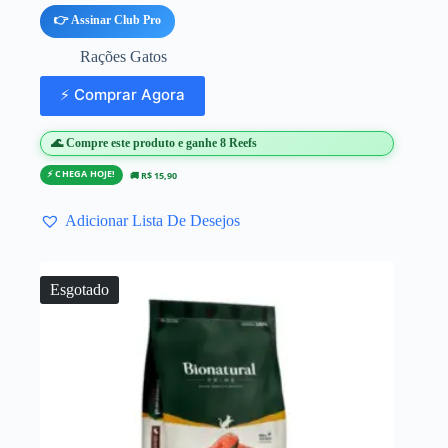
👉 Assinar Club Pro
Rações Gatos
⚡ Comprar Agora
🌊 Compre este produto e ganhe 8 Reefs
⚡ CHEGA HOJE!
🚚 R$ 15,90
Adicionar Lista De Desejos
Esgotado