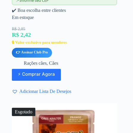
📍
Informe seu CEP
✔️ Boa escolha entre clientes
Em estoque
R$ 2,85
R$ 2,42
🔒 Valor exclusivo para membros
👉 Assinar Club Pro
Rações cães
,
Cães
⚡ Comprar Agora
Adicionar Lista De Desejos
Esgotado