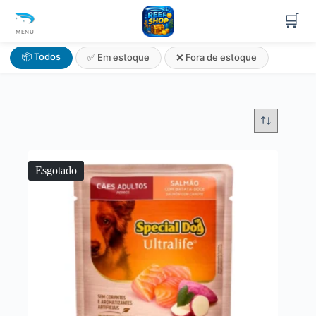
🛒
MENU
📦 Todos
✅ Em estoque
❌ Fora de estoque
Esgotado