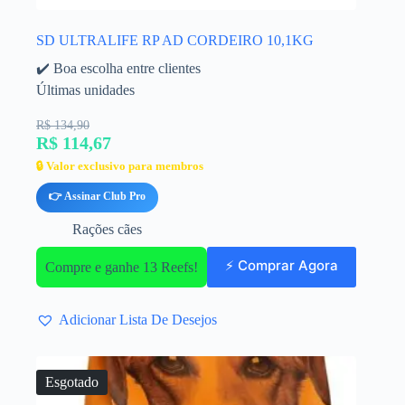
SD ULTRALIFE RP AD CORDEIRO 10,1KG
✔️ Boa escolha entre clientes
Últimas unidades
R$ 134,90
R$ 114,67
🔒 Valor exclusivo para membros
👉 Assinar Club Pro
Rações cães
⚡ Comprar Agora
Compre e ganhe 13 Reefs!
Adicionar Lista De Desejos
Esgotado