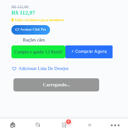
R$ 132,90
R$ 112,97
🔒 Valor exclusivo para membros
👉 Assinar Club Pro
Rações cães
⚡ Comprar Agora
Compre e ganhe 13 Reefs!
Adicionar Lista De Desejos
Esgotado
0
🏠
📂
🛒
⭐
•••