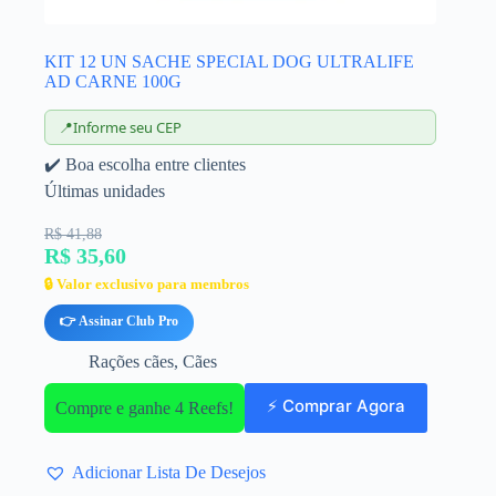
KIT 12 UN SACHE SPECIAL DOG ULTRALIFE
AD CARNE 100G
📍
Informe seu CEP
✔️ Boa escolha entre clientes
Últimas unidades
R$ 41,88
R$ 35,60
🔒 Valor exclusivo para membros
👉 Assinar Club Pro
Rações cães
,
Cães
⚡ Comprar Agora
Compre e ganhe 4 Reefs!
Adicionar Lista De Desejos