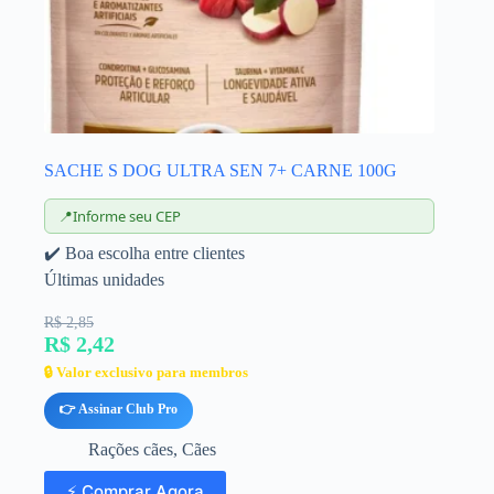
SACHE S DOG ULTRA SEN 7+ CARNE 100G
📍
Informe seu CEP
✔️ Boa escolha entre clientes
Últimas unidades
R$ 2,85
R$ 2,42
🔒 Valor exclusivo para membros
👉 Assinar Club Pro
Rações cães
,
Cães
⚡ Comprar Agora