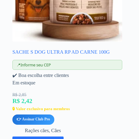
SACHE S DOG ULTRA RP AD CARNE 100G
📍
Informe seu CEP
✔️ Boa escolha entre clientes
Em estoque
R$ 2,85
R$ 2,42
🔒 Valor exclusivo para membros
👉 Assinar Club Pro
Rações cães
,
Cães