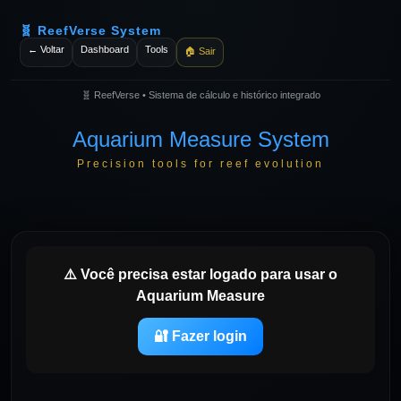
Pular
para
🧬 ReefVerse System
o
← Voltar
Dashboard
Tools
🏠 Sair
conteúdo
🧬 ReefVerse • Sistema de cálculo e histórico integrado
Aquarium Measure System
Precision tools for reef evolution
⚠️ Você precisa estar logado para usar o
Aquarium Measure
🔐 Fazer login