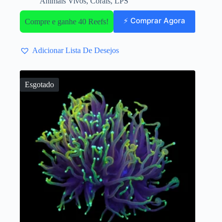
Animais Vivos
,
Corais
,
LPS
⚡ Comprar Agora
Compre e ganhe 40 Reefs!
Adicionar Lista De Desejos
Esgotado