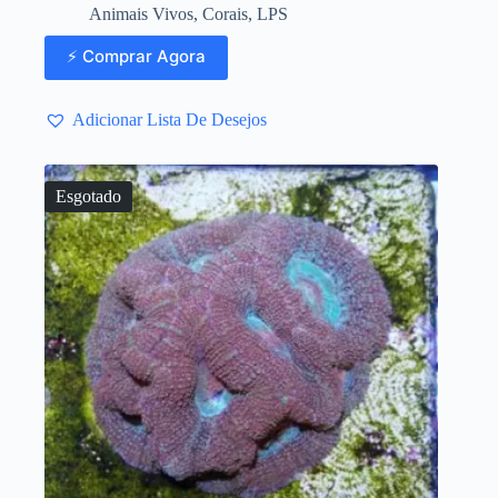
Animais Vivos
,
Corais
,
LPS
⚡ Comprar Agora
Adicionar Lista De Desejos
Esgotado