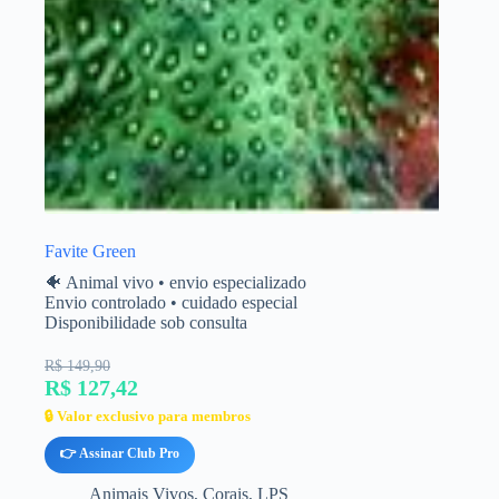
Favite Green
🐠 Animal vivo • envio especializado
Envio controlado • cuidado especial
Disponibilidade sob consulta
R$ 149,90
R$ 127,42
🔒 Valor exclusivo para membros
👉 Assinar Club Pro
Animais Vivos
,
Corais
,
LPS