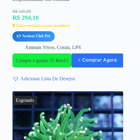
R$ 346,00
R$ 294,10
🔒 Valor exclusivo para membros
👉 Assinar Club Pro
Animais Vivos
,
Corais
,
LPS
⚡ Comprar Agora
Compre e ganhe 35 Reefs!
Adicionar Lista De Desejos
Esgotado