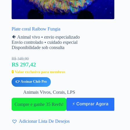
Plate coral Raibow Fungia
🐠 Animal vivo • envio especializado
Envio controlado • cuidado especial
Disponibilidade sob consulta
R$ 349,90
R$ 297,42
🔒 Valor exclusivo para membros
👉 Assinar Club Pro
Animais Vivos
,
Corais
,
LPS
⚡ Comprar Agora
Compre e ganhe 35 Reefs!
Adicionar Lista De Desejos