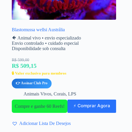
Blastomussa wellsi Austrália
🐠 Animal vivo • envio especializado
Envio controlado • cuidado especial
Disponibilidade sob consulta
R$ 599,00
R$ 509,15
🔒 Valor exclusivo para membros
👉 Assinar Club Pro
Animais Vivos
,
Corais
,
LPS
⚡ Comprar Agora
Compre e ganhe 60 Reefs!
Adicionar Lista De Desejos