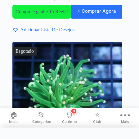
⚡ Comprar Agora
Compre e ganhe 15 Reefs!
Adicionar Lista De Desejos
Esgotado
0
🏠
📂
🛒
⭐
•••
Início
Categorias
Carrinho
Club
Mais
✕
Mais opções