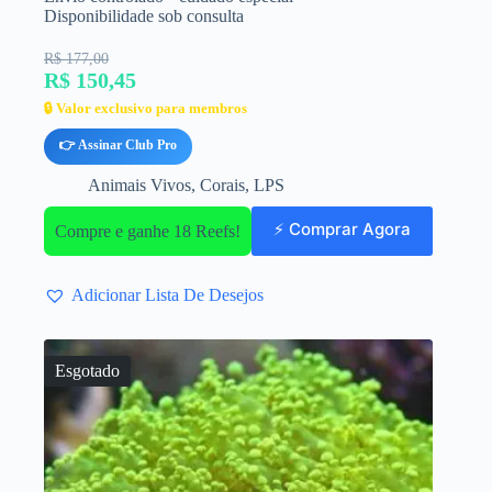
Disponibilidade sob consulta
R$ 177,00
R$ 150,45
🔒 Valor exclusivo para membros
👉 Assinar Club Pro
Animais Vivos
,
Corais
,
LPS
⚡ Comprar Agora
Compre e ganhe 18 Reefs!
Adicionar Lista De Desejos
Esgotado