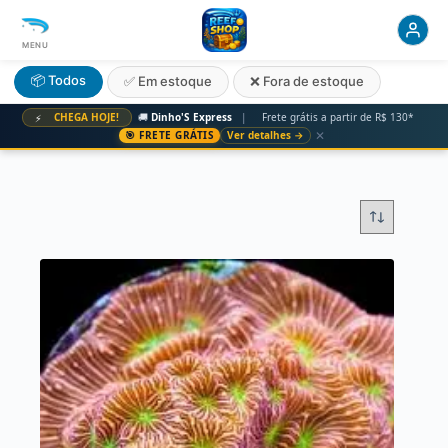
MENU
📦 Todos
✅ Em estoque
❌ Fora de estoque
CHEGA HOJE!
🚚
Dinho'S Express
|
Frete grátis a partir de R$ 130*
⚡
✕
🎯 FRETE GRÁTIS
Ver detalhes →