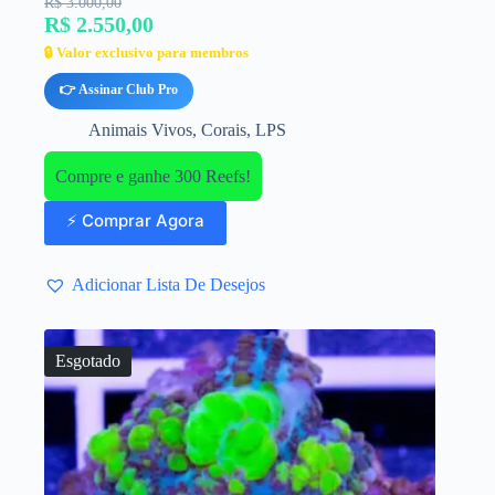
R$ 3.000,00
R$ 2.550,00
🔒 Valor exclusivo para membros
👉 Assinar Club Pro
Animais Vivos
,
Corais
,
LPS
Compre e ganhe 300 Reefs!
⚡ Comprar Agora
Adicionar Lista De Desejos
Esgotado