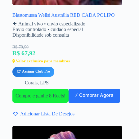
Blastomussa Wellsi Austrália RED CADA POLIPO
🐠 Animal vivo • envio especializado
Envio controlado • cuidado especial
Disponibilidade sob consulta
R$ 79,90
R$ 67,92
🔒 Valor exclusivo para membros
👉 Assinar Club Pro
Corais
,
LPS
⚡ Comprar Agora
Compre e ganhe 8 Reefs!
Adicionar Lista De Desejos