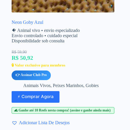
Neon Goby Azul
🐠 Animal vivo • envio especializado
Envio controlado • cuidado especial
Disponibilidade sob consulta
R$ 59,90
R$ 50,92
🔒 Valor exclusivo para membros
👉 Assinar Club Pro
Animais Vivos
,
Peixes Marinhos
,
Gobies
⚡ Comprar Agora
🌊 Ganhe até 10 Reefs nesta compra! (assine e ganhe ainda mais)
Adicionar Lista De Desejos