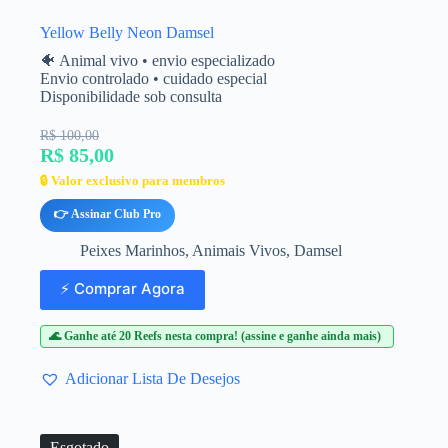
Yellow Belly Neon Damsel
🐠 Animal vivo • envio especializado
Envio controlado • cuidado especial
Disponibilidade sob consulta
R$ 100,00
R$ 85,00
🔒 Valor exclusivo para membros
👉 Assinar Club Pro
Peixes Marinhos
,
Animais Vivos
,
Damsel
⚡ Comprar Agora
🌊 Ganhe até 20 Reefs nesta compra! (assine e ganhe ainda mais)
Adicionar Lista De Desejos
Esgotado