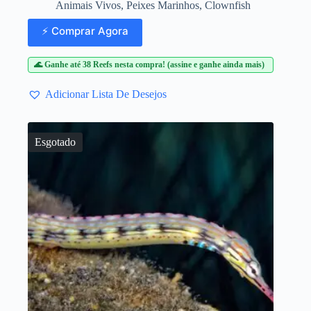
Animais Vivos
,
Peixes Marinhos
,
Clownfish
⚡ Comprar Agora
🌊 Ganhe até 38 Reefs nesta compra! (assine e ganhe ainda mais)
Adicionar Lista De Desejos
Esgotado