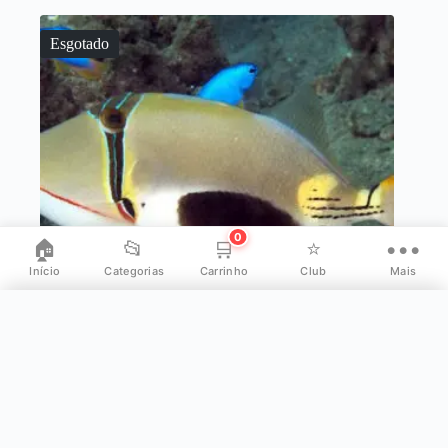
Esgotado
0
🏠
📂
🛒
⭐
•••
Início
Categorias
Carrinho
Club
Mais
✕
Mais opções
👤
Minha Conta
Bursa Trigger INDO
🐠 Animal vivo • envio especializado