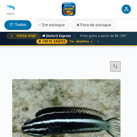
MENU
📦 Todos
✅ Em estoque
❌ Fora de estoque
CHEGA HOJE!
🚚
Dinho'S Express
|
Frete grátis a partir de R$ 130*
⚡
✕
🎯 FRETE GRÁTIS
Ver detalhes →