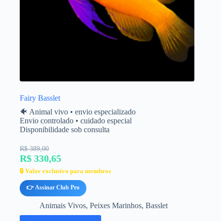
Fairy Basslet
🐠 Animal vivo • envio especializado
Envio controlado • cuidado especial
Disponibilidade sob consulta
R$ 389,00
R$ 330,65
🔒 Valor exclusivo para membros
👉 Assinar Club Pro
Animais Vivos
,
Peixes Marinhos
,
Basslet