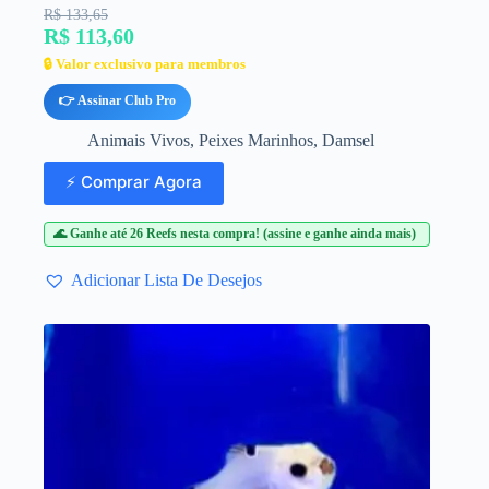
R$ 133,65
R$ 113,60
🔒 Valor exclusivo para membros
👉 Assinar Club Pro
Animais Vivos
,
Peixes Marinhos
,
Damsel
⚡ Comprar Agora
🌊 Ganhe até 26 Reefs nesta compra! (assine e ganhe ainda mais)
Adicionar Lista De Desejos