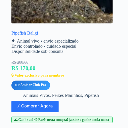
Pipefish Baligi
🐠 Animal vivo • envio especializado
Envio controlado • cuidado especial
Disponibilidade sob consulta
R$ 200,00
R$ 170,00
🔒 Valor exclusivo para membros
👉 Assinar Club Pro
Animais Vivos
,
Peixes Marinhos
,
Pipefish
⚡ Comprar Agora
🌊 Ganhe até 40 Reefs nesta compra! (assine e ganhe ainda mais)