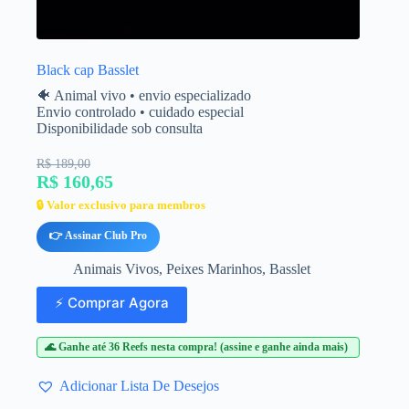
Black cap Basslet
🐠 Animal vivo • envio especializado
Envio controlado • cuidado especial
Disponibilidade sob consulta
R$ 189,00
R$ 160,65
🔒 Valor exclusivo para membros
👉 Assinar Club Pro
Animais Vivos
,
Peixes Marinhos
,
Basslet
⚡ Comprar Agora
🌊 Ganhe até 36 Reefs nesta compra! (assine e ganhe ainda mais)
Adicionar Lista De Desejos