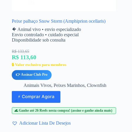
Peixe palhaço Snow Storm (Amphiprion ocellaris)
🐠 Animal vivo • envio especializado
Envio controlado • cuidado especial
Disponibilidade sob consulta
R$ 133,65
R$ 113,60
🔒 Valor exclusivo para membros
👉 Assinar Club Pro
Animais Vivos
,
Peixes Marinhos
,
Clownfish
⚡ Comprar Agora
🌊 Ganhe até 26 Reefs nesta compra! (assine e ganhe ainda mais)
Adicionar Lista De Desejos