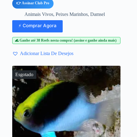
👉 Assinar Club Pro
Animais Vivos
,
Peixes Marinhos
,
Damsel
⚡ Comprar Agora
🌊 Ganhe até 38 Reefs nesta compra! (assine e ganhe ainda mais)
Adicionar Lista De Desejos
Esgotado