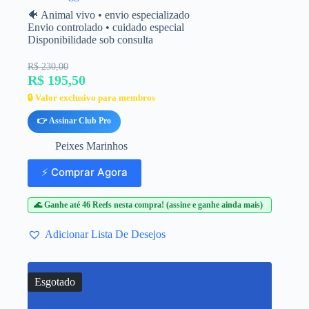
🐠 Animal vivo • envio especializado
Envio controlado • cuidado especial
Disponibilidade sob consulta
R$ 230,00
R$ 195,50
🔒 Valor exclusivo para membros
👉 Assinar Club Pro
Peixes Marinhos
⚡ Comprar Agora
🌊 Ganhe até 46 Reefs nesta compra! (assine e ganhe ainda mais)
Adicionar Lista De Desejos
Esgotado