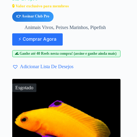
🔒 Valor exclusivo para membros
👉 Assinar Club Pro
Animais Vivos
,
Peixes Marinhos
,
Pipefish
⚡ Comprar Agora
🌊 Ganhe até 40 Reefs nesta compra! (assine e ganhe ainda mais)
Adicionar Lista De Desejos
Esgotado