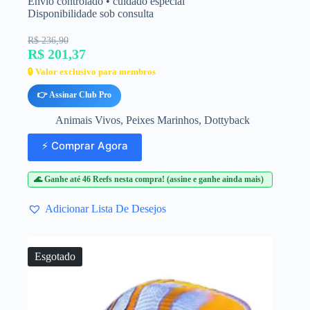
Envio controlado • cuidado especial
Disponibilidade sob consulta
R$ 236,90
R$ 201,37
🔒 Valor exclusivo para membros
👉 Assinar Club Pro
Animais Vivos
,
Peixes Marinhos
,
Dottyback
⚡ Comprar Agora
🌊 Ganhe até 46 Reefs nesta compra! (assine e ganhe ainda mais)
Adicionar Lista De Desejos
Esgotado