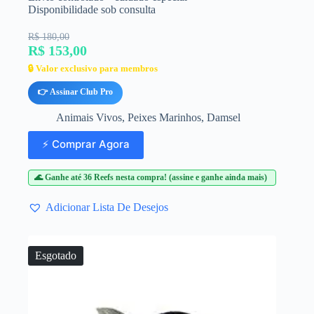
Disponibilidade sob consulta
R$ 180,00
R$ 153,00
🔒 Valor exclusivo para membros
👉 Assinar Club Pro
Animais Vivos
,
Peixes Marinhos
,
Damsel
⚡ Comprar Agora
🌊 Ganhe até 36 Reefs nesta compra! (assine e ganhe ainda mais)
Adicionar Lista De Desejos
Esgotado