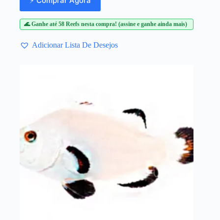
⚡ Comprar Agora
🌊 Ganhe até 58 Reefs nesta compra! (assine e ganhe ainda mais)
Adicionar Lista De Desejos