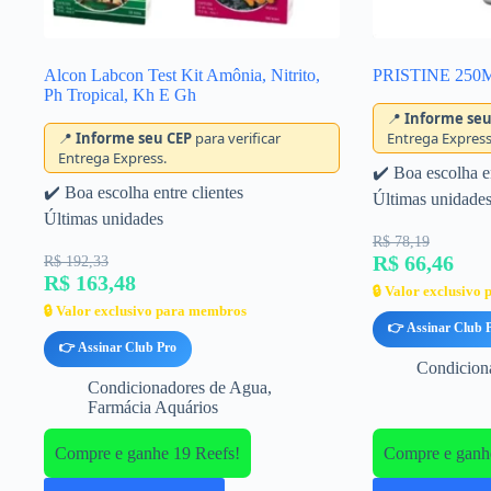
Alcon Labcon Test Kit Amônia, Nitrito,
PRISTINE 250
Ph Tropical, Kh E Gh
📍
Informe seu
📍
Informe seu CEP
para verificar
Entrega Express
Entrega Express.
✔️ Boa escolha en
✔️ Boa escolha entre clientes
Últimas unidade
Últimas unidades
R$ 78,19
R$ 66,46
R$ 192,33
R$ 163,48
🔒 Valor exclusivo
🔒 Valor exclusivo para membros
👉 Assinar Club 
👉 Assinar Club Pro
Condicion
Condicionadores de Agua
,
Farmácia Aquários
Compre e ganhe 19 Reefs!
Compre e ganhe