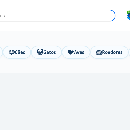
🐶
🐱
🐦
🐹
Cães
Gatos
Aves
Roedores