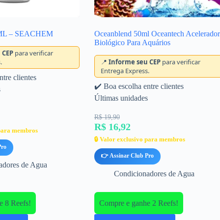
ML – SEACHEM
Oceanblend 50ml Oceantech Acelerador
Biológico Para Aquários
 CEP
para verificar
.
📍
Informe seu CEP
para verificar
Entrega Express.
tre clientes
✔️ Boa escolha entre clientes
s
Últimas unidades
R$ 19,90
R$ 16,92
 para membros
🔒 Valor exclusivo para membros
Pro
👉 Assinar Club Pro
adores de Agua
Condicionadores de Agua
 8 Reefs!
Compre e ganhe 2 Reefs!