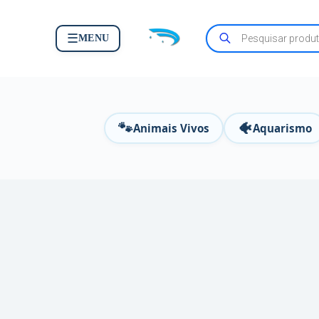
☰
MENU
🐾
🐠
Animais Vivos
Aquarismo