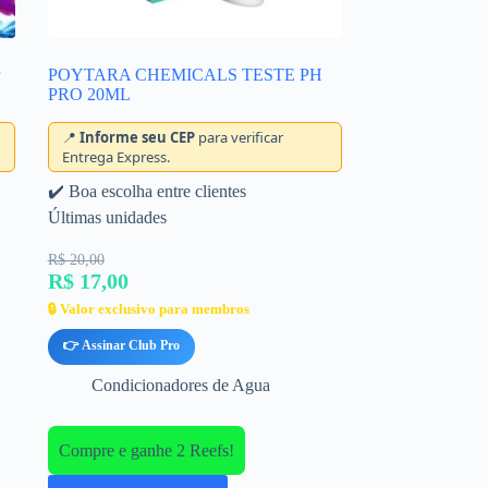
POYTARA CHEMICALS TESTE PH
PRO 20ML
📍
Informe seu CEP
para verificar
Entrega Express.
✔️ Boa escolha entre clientes
Últimas unidades
R$ 20,00
R$ 17,00
🔒 Valor exclusivo para membros
👉 Assinar Club Pro
Condicionadores de Agua
Compre e ganhe 2 Reefs!