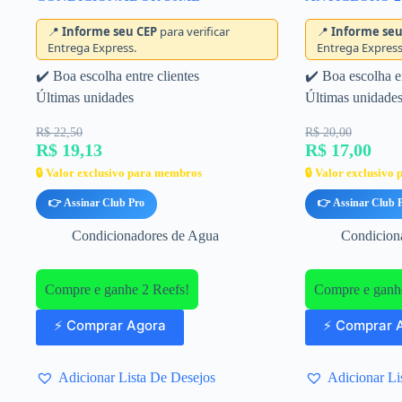
📍
Informe seu CEP
para verificar
📍
Informe seu
Entrega Express.
Entrega Express
✔️ Boa escolha entre clientes
✔️ Boa escolha en
Últimas unidades
Últimas unidade
R$ 22,50
R$ 20,00
R$ 19,13
R$ 17,00
🔒 Valor exclusivo para membros
🔒 Valor exclusivo
👉 Assinar Club Pro
👉 Assinar Club 
Condicionadores de Agua
Condicion
Compre e ganhe 2 Reefs!
Compre e ganhe
⚡ Comprar Agora
⚡ Comprar 
Adicionar Lista De Desejos
Adicionar Li