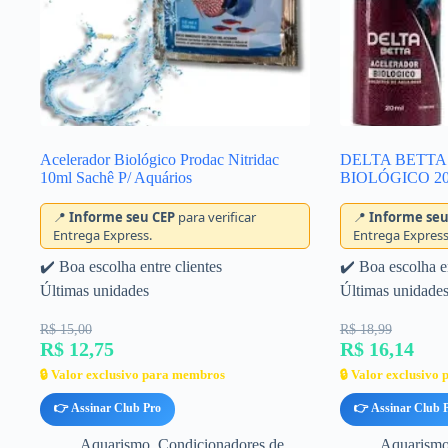
Acelerador Biológico Prodac Nitridac
DELTA BETT
10ml Sachê P/ Aquários
BIOLÓGICO 2
📍
Informe seu CEP
para verificar
📍
Informe seu
Entrega Express.
Entrega Express
✔️ Boa escolha entre clientes
✔️ Boa escolha en
Últimas unidades
Últimas unidade
R$ 15,00
R$ 18,99
R$ 12,75
R$ 16,14
🔒 Valor exclusivo para membros
🔒 Valor exclusivo
👉 Assinar Club Pro
👉 Assinar Club 
Aquarismo
,
Condicionadores de
Aquarism