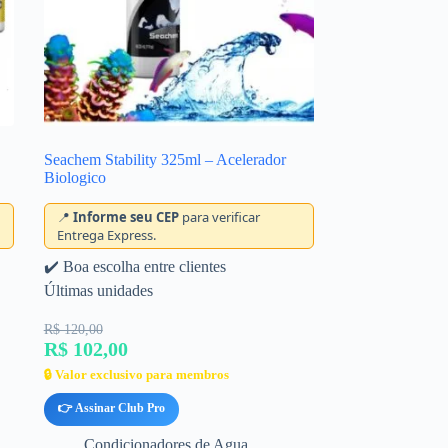
Seachem Stability 325ml – Acelerador
Biologico
📍
Informe seu CEP
para verificar
Entrega Express.
✔️ Boa escolha entre clientes
Últimas unidades
R$ 120,00
R$ 102,00
🔒 Valor exclusivo para membros
👉 Assinar Club Pro
Condicionadores de Agua