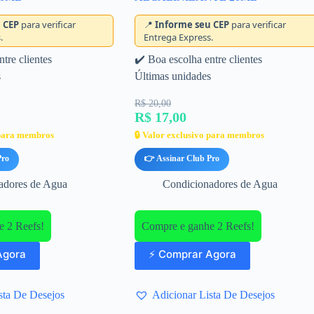
 CEP
para verificar
📍
Informe seu CEP
para verificar
.
Entrega Express.
tre clientes
✔️ Boa escolha entre clientes
s
Últimas unidades
R$ 20,00
R$ 17,00
 para membros
🔒 Valor exclusivo para membros
Pro
👉 Assinar Club Pro
adores de Agua
Condicionadores de Agua
 2 Reefs!
Compre e ganhe 2 Reefs!
Agora
⚡ Comprar Agora
sta De Desejos
Adicionar Lista De Desejos