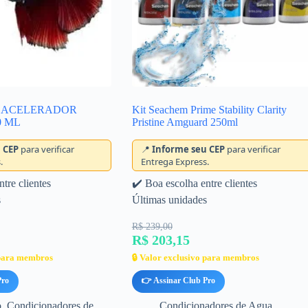
A ACELERADOR
Kit Seachem Prime Stability Clarity
0 ML
Pristine Amguard 250ml
 CEP
para verificar
📍
Informe seu CEP
para verificar
.
Entrega Express.
tre clientes
✔️ Boa escolha entre clientes
s
Últimas unidades
R$ 239,00
R$ 203,15
 para membros
🔒 Valor exclusivo para membros
Pro
👉 Assinar Club Pro
o
,
Condicionadores de
Condicionadores de Agua