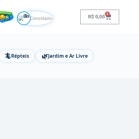
0
R$
0,00
Convidado
🦎
🌿
Répteis
Jardim e Ar Livre