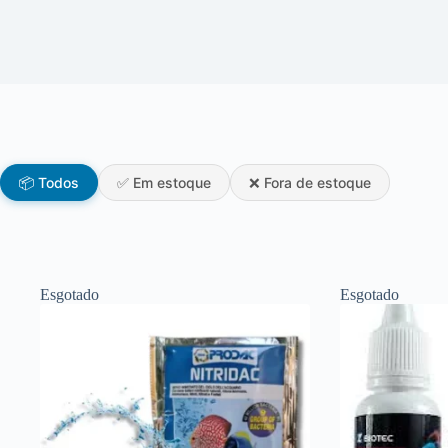
📦 Todos
✅ Em estoque
❌ Fora de estoque
Esgotado
Esgotado