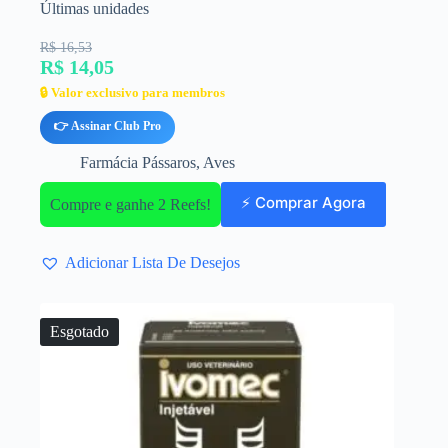
Últimas unidades
R$ 16,53
R$ 14,05
🔒 Valor exclusivo para membros
👉 Assinar Club Pro
Farmácia Pássaros
,
Aves
⚡ Comprar Agora
Compre e ganhe 2 Reefs!
Adicionar Lista De Desejos
Esgotado