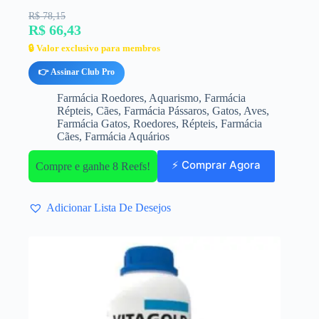
R$ 78,15
R$ 66,43
🔒 Valor exclusivo para membros
👉 Assinar Club Pro
Farmácia Roedores
,
Aquarismo
,
Farmácia
Répteis
,
Cães
,
Farmácia Pássaros
,
Gatos
,
Aves
,
Farmácia Gatos
,
Roedores
,
Répteis
,
Farmácia
Cães
,
Farmácia Aquários
⚡ Comprar Agora
Compre e ganhe 8 Reefs!
Adicionar Lista De Desejos