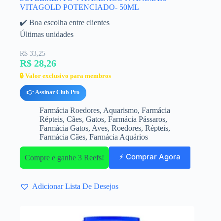
VITAGOLD POTENCIADO- 50ML
✔️ Boa escolha entre clientes
Últimas unidades
R$ 33,25
R$ 28,26
🔒 Valor exclusivo para membros
👉 Assinar Club Pro
Farmácia Roedores
,
Aquarismo
,
Farmácia
Répteis
,
Cães
,
Gatos
,
Farmácia Pássaros
,
Farmácia Gatos
,
Aves
,
Roedores
,
Répteis
,
Farmácia Cães
,
Farmácia Aquários
⚡ Comprar Agora
Compre e ganhe 3 Reefs!
Adicionar Lista De Desejos