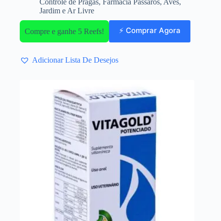
Controle de Pragas
,
Farmácia Pássaros
,
Aves
,
Jardim e Ar Livre
⚡ Comprar Agora
Compre e ganhe 5 Reefs!
Adicionar Lista De Desejos