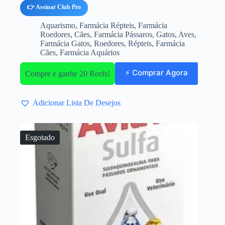
👉 Assinar Club Pro
Aquarismo
,
Farmácia Répteis
,
Farmácia
Roedores
,
Cães
,
Farmácia Pássaros
,
Gatos
,
Aves
,
Farmácia Gatos
,
Roedores
,
Répteis
,
Farmácia
Cães
,
Farmácia Aquários
⚡ Comprar Agora
Compre e ganhe 20 Reefs!
Adicionar Lista De Desejos
Esgotado