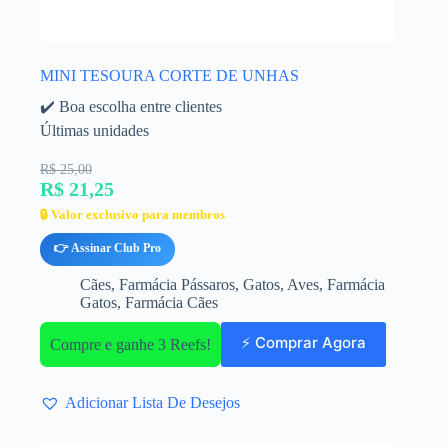
MINI TESOURA CORTE DE UNHAS
✔️ Boa escolha entre clientes
Últimas unidades
R$ 25,00
R$ 21,25
🔒 Valor exclusivo para membros
👉 Assinar Club Pro
Cães
,
Farmácia Pássaros
,
Gatos
,
Aves
,
Farmácia
Gatos
,
Farmácia Cães
⚡ Comprar Agora
Compre e ganhe 3 Reefs!
Adicionar Lista De Desejos