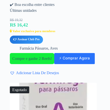
✔️ Boa escolha entre clientes
Últimas unidades
R$ 19,32
R$ 16,42
🔒 Valor exclusivo para membros
👉 Assinar Club Pro
Farmácia Pássaros
,
Aves
⚡ Comprar Agora
Compre e ganhe 2 Reefs!
Adicionar Lista De Desejos
Esgotado