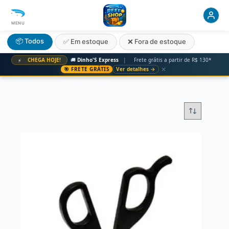
MENU
📦 Todos
✅ Em estoque
❌ Fora de estoque
CHEGA HOJE!
🚚
Dinho'S Express
|
Frete grátis a partir de R$ 130*
⚡
✕
🎯 FRETE GRÁTIS
Ver detalhes →