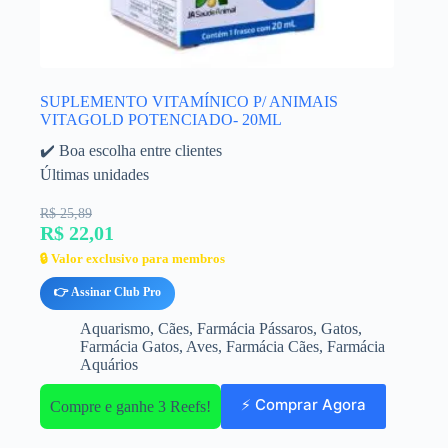
SUPLEMENTO VITAMÍNICO P/ ANIMAIS
VITAGOLD POTENCIADO- 20ML
✔️ Boa escolha entre clientes
Últimas unidades
R$ 25,89
R$ 22,01
🔒 Valor exclusivo para membros
👉 Assinar Club Pro
Aquarismo
,
Cães
,
Farmácia Pássaros
,
Gatos
,
Farmácia Gatos
,
Aves
,
Farmácia Cães
,
Farmácia
Aquários
⚡ Comprar Agora
Compre e ganhe 3 Reefs!