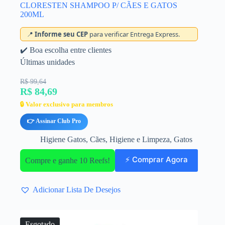
CLORESTEN SHAMPOO P/ CÃES E GATOS
200ML
📍
Informe seu CEP
para verificar Entrega Express.
✔️ Boa escolha entre clientes
Últimas unidades
R$ 99,64
R$ 84,69
🔒 Valor exclusivo para membros
👉 Assinar Club Pro
Higiene Gatos
,
Cães
,
Higiene e Limpeza
,
Gatos
⚡ Comprar Agora
Compre e ganhe 10 Reefs!
Adicionar Lista De Desejos
Esgotado