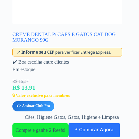
CREME DENTAL P/ CÃES E GATOS CAT DOG
MORANGO 90G
📍
Informe seu CEP
para verificar Entrega Express.
✔️ Boa escolha entre clientes
Em estoque
R$ 16,37
R$ 13,91
🔒 Valor exclusivo para membros
👉 Assinar Club Pro
Cães
,
Higiene Gatos
,
Gatos
,
Higiene e Limpeza
⚡ Comprar Agora
Compre e ganhe 2 Reefs!