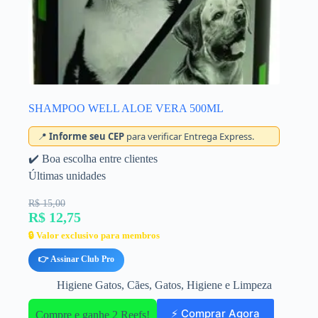
SHAMPOO WELL ALOE VERA 500ML
📍
Informe seu CEP
para verificar Entrega Express.
✔️ Boa escolha entre clientes
Últimas unidades
R$ 15,00
R$ 12,75
🔒 Valor exclusivo para membros
👉 Assinar Club Pro
Higiene Gatos
,
Cães
,
Gatos
,
Higiene e Limpeza
⚡ Comprar Agora
Compre e ganhe 2 Reefs!