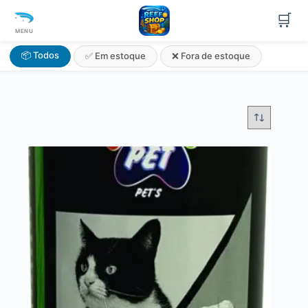
🛒
MENU
📦 Todos
✅ Em estoque
❌ Fora de estoque