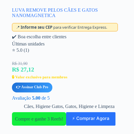
LUVA REMOVE PELOS CÃES E GATOS
NANOMAGNETICA
📍
Informe seu CEP
para verificar Entrega Express.
✔️ Boa escolha entre clientes
Últimas unidades
⭐ 5.0 (1)
R$ 31,90
R$ 27,12
🔒 Valor exclusivo para membros
👉 Assinar Club Pro
Avaliação
5.00
de 5
Cães
,
Higiene Gatos
,
Gatos
,
Higiene e Limpeza
⚡ Comprar Agora
Compre e ganhe 3 Reefs!