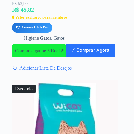
R$ 53,90
R$ 45,82
🔒 Valor exclusivo para membros
👉 Assinar Club Pro
Higiene Gatos
,
Gatos
⚡ Comprar Agora
Compre e ganhe 5 Reefs!
Adicionar Lista De Desejos
Esgotado