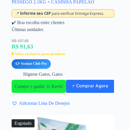
PESSEGO 2.1KG + CASINHA PAPELÃO
📍
Informe seu CEP
para verificar Entrega Express.
✔️ Boa escolha entre clientes
Últimas unidades
R$ 107,80
R$ 91,63
🔒 Valor exclusivo para membros
👉 Assinar Club Pro
Higiene Gatos
,
Gatos
⚡ Comprar Agora
Compre e ganhe 11 Reefs!
Adicionar Lista De Desejos
Esgotado