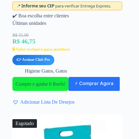
📍
Informe seu CEP
para verificar Entrega Express.
✔️ Boa escolha entre clientes
Últimas unidades
R$ 55,00
R$ 46,75
🔒 Valor exclusivo para membros
👉 Assinar Club Pro
Higiene Gatos
,
Gatos
⚡ Comprar Agora
Compre e ganhe 6 Reefs!
Adicionar Lista De Desejos
Esgotado