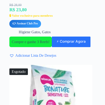
R$ 28,00
R$ 23,80
🔒 Valor exclusivo para membros
👉 Assinar Club Pro
Higiene Gatos
,
Gatos
⚡ Comprar Agora
Compre e ganhe 3 Reefs!
Adicionar Lista De Desejos
Esgotado