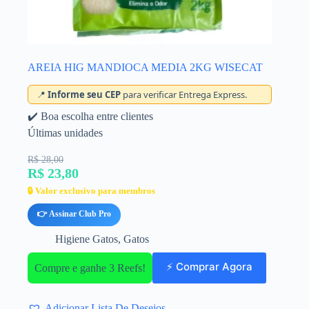
AREIA HIG MANDIOCA MEDIA 2KG WISECAT
📍
Informe seu CEP
para verificar Entrega Express.
✔️ Boa escolha entre clientes
Últimas unidades
R$ 28,00
R$ 23,80
🔒 Valor exclusivo para membros
👉 Assinar Club Pro
Higiene Gatos
,
Gatos
⚡ Comprar Agora
Compre e ganhe 3 Reefs!
Adicionar Lista De Desejos