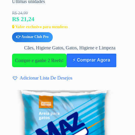
Últimas unidades
R$ 24,99
R$ 21,24
🔒 Valor exclusivo para membros
👉 Assinar Club Pro
Cães
,
Higiene Gatos
,
Gatos
,
Higiene e Limpeza
⚡ Comprar Agora
Compre e ganhe 2 Reefs!
Adicionar Lista De Desejos