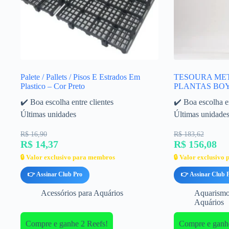
Palete / Pallets / Pisos E Estrados Em
TESOURA MET
Plastico – Cor Preto
PLANTAS BOY
✔️ Boa escolha entre clientes
✔️ Boa escolha en
Últimas unidades
Últimas unidade
R$ 16,90
R$ 183,62
R$ 14,37
R$ 156,08
🔒 Valor exclusivo para membros
🔒 Valor exclusivo
👉 Assinar Club Pro
👉 Assinar Club 
Acessórios para Aquários
Aquarism
Aquários
Compre e ganhe 2 Reefs!
Compre e ganh