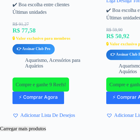
Liga Desliga To
✔️ Boa escolha entre clientes
✔️ Boa escolha en
Últimas unidades
Últimas unidade
R$ 91,27
R$ 77,58
R$ 59,90
R$ 50,92
🔒 Valor exclusivo para membros
🔒 Valor exclusivo
👉 Assinar Club Pro
👉 Assinar Club 
Aquarismo
,
Acessórios para
Aquários
Aquarism
Aquários
Compre e ganhe 9 Reefs!
Compre e ganhe
⚡ Comprar Agora
⚡ Comprar 
Adicionar Lista De Desejos
Adicionar Li
Carregar mais produtos