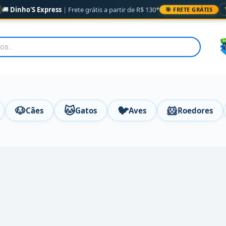
🚚
Dinho'S Express
|
Frete grátis a partir de R$ 130*
🎯 FRETE GRÁTIS
🐶
🐱
🐦
🐹
Cães
Gatos
Aves
Roedores