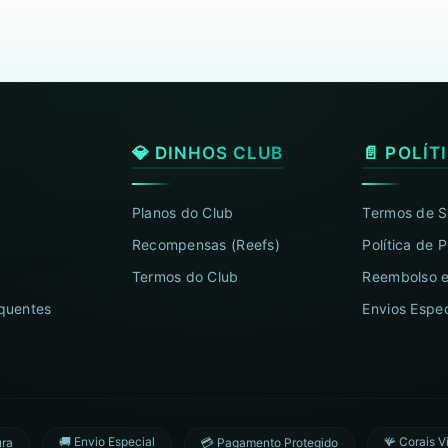
💎 DINHOS CLUB
📄 POLÍT
Planos do Club
Termos de S
Recompensas (Reefs)
Política de 
Termos do Club
Reembolso e
quentes
Envios Espec
🚚 Envio Especial
🪸 Corais V
ura
💳 Pagamento Protegido