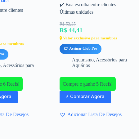
mada
✔️ Boa escolha entre clientes
tre clientes
Últimas unidades
s
R$ 52,25
R$ 44,41
🔒 Valor exclusivo para membros
 para membros
👉 Assinar Club Pro
Pro
Aquarismo
,
Acessórios para
o
,
Acessórios para
Aquários
 6 Reefs!
Compre e ganhe 5 Reefs!
Agora
⚡ Comprar Agora
sta De Desejos
Adicionar Lista De Desejos