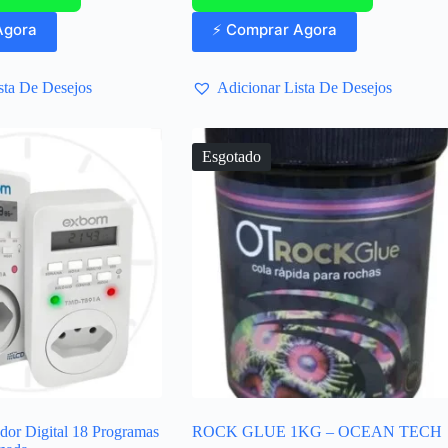
Agora
⚡ Comprar Agora
sta De Desejos
Adicionar Lista De Desejos
Esgotado
dor Digital 18 Programas
ROCK GLUE 1KG – OCEAN TECH