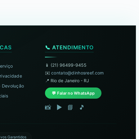
ICAS
📞 ATENDIMENTO
📱 (21) 96499-9455
erviço
✉️
contato@dinhosreef.com
Privacidade
📍 Rio de Janeiro - RJ
 Devolução
💬 Falar no WhatsApp
iais
📸
▶️
📘
🎵
ivos Garantidos