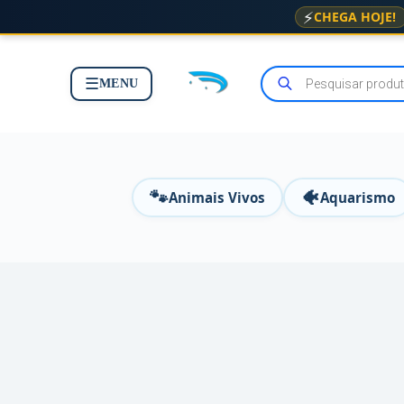
⚡
CHEGA HOJE!
☰
MENU
🐾
🐠
Animais Vivos
Aquarismo