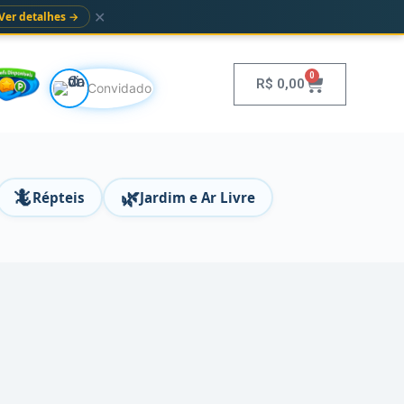
✕
Ver detalhes →
0
R$
0,00
Convidado
🦎
🌿
Répteis
Jardim e Ar Livre