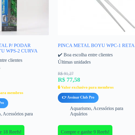
AL P/ PODAR
PINCA METAL BOYU WPC-1 RETA
U WPS-2 CURVA
✔️ Boa escolha entre clientes
tre clientes
Últimas unidades
s
R$ 91,27
R$ 77,58
🔒 Valor exclusivo para membros
 para membros
👉 Assinar Club Pro
Pro
Aquarismo
,
Acessórios para
o
,
Acessórios para
Aquários
e 18 Reefs!
Compre e ganhe 9 Reefs!