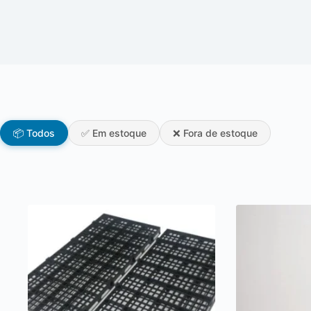
📦 Todos
✅ Em estoque
❌ Fora de estoque