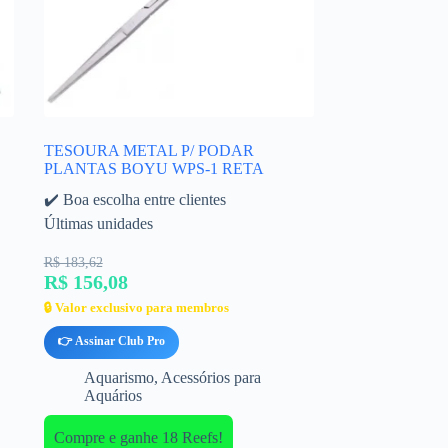
TESOURA METAL P/ PODAR
PLANTAS BOYU WPS-1 RETA
✔️ Boa escolha entre clientes
Últimas unidades
R$ 183,62
R$ 156,08
🔒 Valor exclusivo para membros
👉 Assinar Club Pro
Aquarismo
,
Acessórios para
Aquários
Compre e ganhe 18 Reefs!