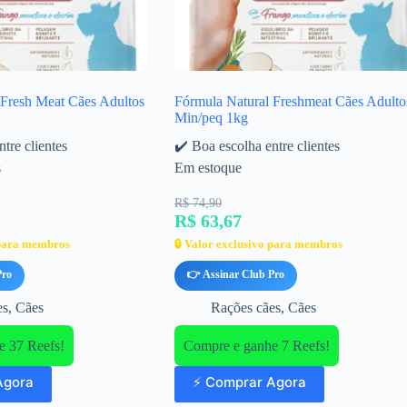
 Fresh Meat Cães Adultos
Fórmula Natural Freshmeat Cães Adulto
Min/peq 1kg
tre clientes
✔️ Boa escolha entre clientes
s
Em estoque
R$ 74,90
R$ 63,67
 para membros
🔒 Valor exclusivo para membros
Pro
👉 Assinar Club Pro
es
,
Cães
Rações cães
,
Cães
e 37 Reefs!
Compre e ganhe 7 Reefs!
Agora
⚡ Comprar Agora