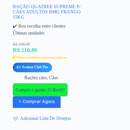
RAÇÃO QUATREE SUPREME P/
CÃES ADULTOS RMG FRANGO
15KG
✔️ Boa escolha entre clientes
Últimas unidades
R$ 248,00
R$ 210,80
🔒 Valor exclusivo para membros
👉 Assinar Club Pro
Rações cães
,
Cães
Compre e ganhe 25 Reefs!
⚡ Comprar Agora
Adicionar Lista De Desejos