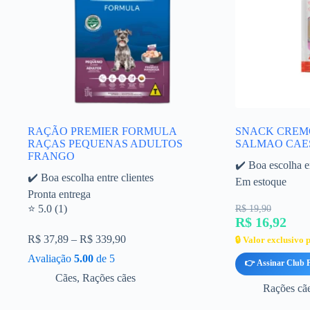
RAÇÃO PREMIER FORMULA
SNACK CREM
RAÇAS PEQUENAS ADULTOS
SALMAO CAE
FRANGO
✔️ Boa escolha en
✔️ Boa escolha entre clientes
Em estoque
Pronta entrega
⭐ 5.0 (1)
R$ 19,90
R$ 16,92
R$
37,89
–
R$
339,90
🔒 Valor exclusivo
Avaliação
5.00
de 5
👉 Assinar Club 
Cães
,
Rações cães
Rações cã