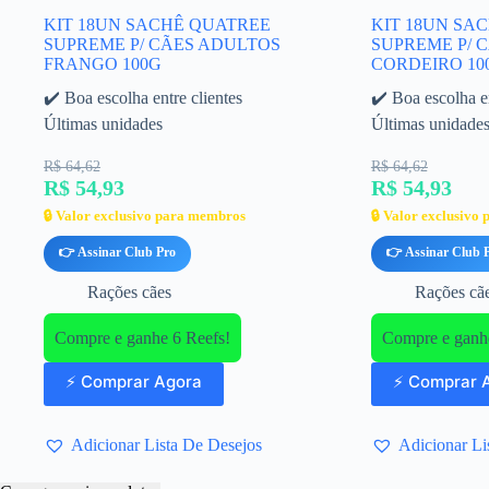
KIT 18UN SACHÊ QUATREE
KIT 18UN SA
SUPREME P/ CÃES ADULTOS
SUPREME P/ 
FRANGO 100G
CORDEIRO 10
✔️ Boa escolha entre clientes
✔️ Boa escolha en
Últimas unidades
Últimas unidade
R$ 64,62
R$ 64,62
R$ 54,93
R$ 54,93
🔒 Valor exclusivo para membros
🔒 Valor exclusivo
👉 Assinar Club Pro
👉 Assinar Club 
Rações cães
Rações cã
Compre e ganhe 6 Reefs!
Compre e ganhe
⚡ Comprar Agora
⚡ Comprar 
Adicionar Lista De Desejos
Adicionar Li