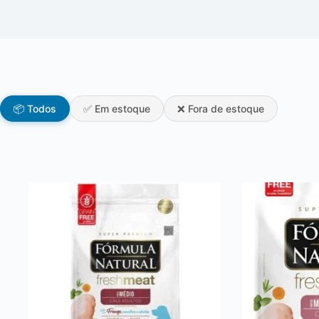
📦 Todos
✅ Em estoque
❌ Fora de estoque