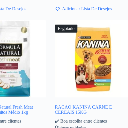
sta De Desejos
Adicionar Lista De Desejos
Esgotado
atural Fresh Meat
RACAO KANINA CARNE E
ltos Médio 1kg
CEREAIS 15KG
tre clientes
✔️ Boa escolha entre clientes
s
Últimas unidades