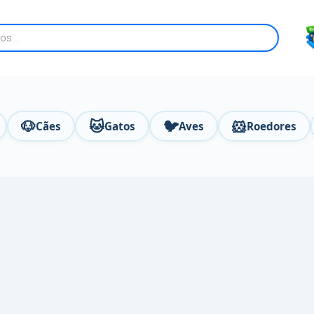
🐶
🐱
🐦
🐹
Cães
Gatos
Aves
Roedores