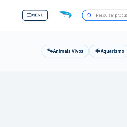
☰
MENU
🐾
🐠
Animais Vivos
Aquarismo