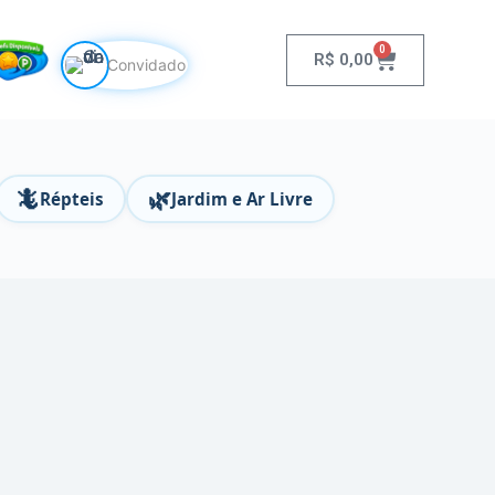
0
R$
0,00
Convidado
🦎
🌿
Répteis
Jardim e Ar Livre