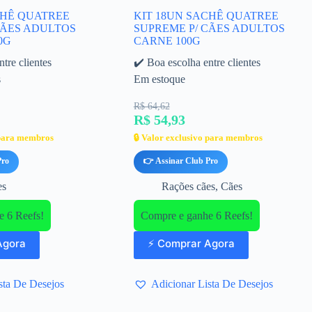
CHÊ QUATREE
KIT 18UN SACHÊ QUATREE
CÃES ADULTOS
SUPREME P/ CÃES ADULTOS
0G
CARNE 100G
tre clientes
✔️ Boa escolha entre clientes
s
Em estoque
R$ 64,62
R$ 54,93
 para membros
🔒 Valor exclusivo para membros
Pro
👉 Assinar Club Pro
es
Rações cães
,
Cães
 6 Reefs!
Compre e ganhe 6 Reefs!
Agora
⚡ Comprar Agora
sta De Desejos
Adicionar Lista De Desejos