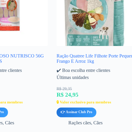
OSO NUTRISCO 56G
Ração Quatree Life Filhote Porte Peque
S
Frango E Arroz 1kg
tre clientes
✔️ Boa escolha entre clientes
Últimas unidades
R$ 29,35
R$ 24,95
 para membros
🔒 Valor exclusivo para membros
Pro
👉 Assinar Club Pro
es
,
Cães
Rações cães
,
Cães