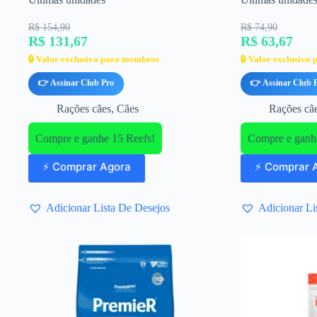
R$ 154,90
R$ 74,90
R$ 131,67
R$ 63,67
🔒 Valor exclusivo para membros
🔒 Valor exclusivo
👉 Assinar Club Pro
👉 Assinar Club 
Rações cães
,
Cães
Rações cã
Compre e ganhe 15 Reefs!
Compre e ganhe
⚡ Comprar Agora
⚡ Comprar 
Adicionar Lista De Desejos
Adicionar Li