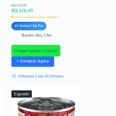
R$ 129,99
R$ 110,49
🔒 Valor exclusivo para membros
👉 Assinar Club Pro
Rações cães
,
Cães
Compre e ganhe 13 Reefs!
⚡ Comprar Agora
Adicionar Lista De Desejos
Esgotado