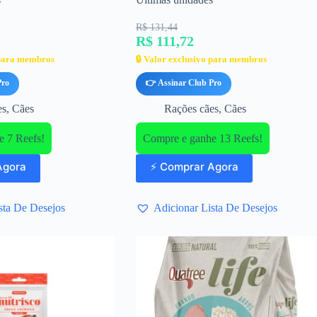
R$ 131,44
R$ 111,72
 para membros
🔒 Valor exclusivo para membros
Pro
👉 Assinar Club Pro
es
,
Cães
Rações cães
,
Cães
 7 Reefs!
Compre e ganhe 13 Reefs!
Agora
⚡ Comprar Agora
sta De Desejos
Adicionar Lista De Desejos