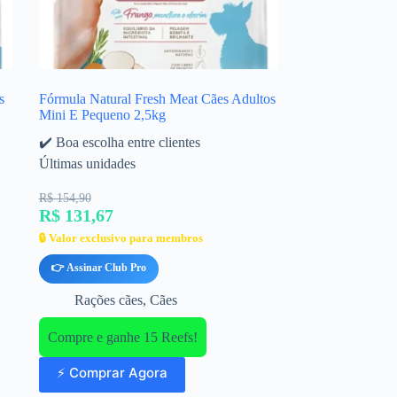
s
Fórmula Natural Fresh Meat Cães Adultos
Mini E Pequeno 2,5kg
✔️ Boa escolha entre clientes
Últimas unidades
R$ 154,90
R$ 131,67
🔒 Valor exclusivo para membros
👉 Assinar Club Pro
Rações cães
,
Cães
Compre e ganhe 15 Reefs!
⚡ Comprar Agora