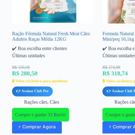
Ração Fórmula Natural Fresh Meat Cães
Formula Natural
Adultos Raças Média 12KG
Mini/peq 10,1kg
✔️ Boa escolha entre clientes
✔️ Boa escolha en
Últimas unidades
Últimas unidade
R$ 330,00
R$ 374,99
R$ 280,50
R$ 318,74
🔒 Valor exclusivo para membros
🔒 Valor exclusivo
👉 Assinar Club Pro
👉 Assinar Club 
Rações cães
,
Cães
Rações cã
Compre e ganhe 33 Reefs!
Compre e ganh
⚡ Comprar Agora
⚡ Comprar 