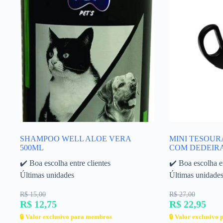
SHAMPOO WELL ALOE VERA
MINI TESOUR
500ML
COM DEDEIR
✔️ Boa escolha entre clientes
✔️ Boa escolha en
Últimas unidades
Últimas unidade
R$ 15,00
R$ 27,00
R$ 12,75
R$ 22,95
🔒 Valor exclusivo para membros
🔒 Valor exclusivo