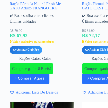
Ração Fórmula Natural Fresh Meat
Ração Fórmula N
GATO Adulto FRANGO 1KG
GATO CAST C
✔️ Boa escolha entre clientes
✔️ Boa escolha en
Últimas unidades
Últimas unidade
R$ 79,90
R$ 84,90
R$ 67,92
R$ 72,17
🔒 Valor exclusivo para membros
🔒 Valor exclusivo
👉 Assinar Club Pro
👉 Assinar Club 
Rações Gatos
,
Gatos
Rações Ga
Compre e ganhe 8 Reefs!
Compre e ganhe
⚡ Comprar Agora
⚡ Comprar 
Adicionar Lista De Desejos
Adicionar Li