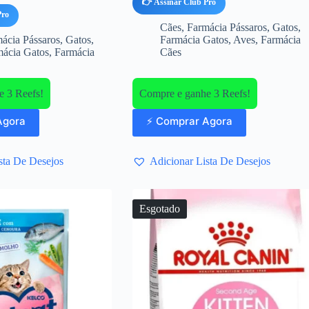
👉 Assinar Club Pro
Pro
Cães
,
Farmácia Pássaros
,
Gatos
,
ácia Pássaros
,
Gatos
,
Farmácia Gatos
,
Aves
,
Farmácia
mácia Gatos
,
Farmácia
Cães
 3 Reefs!
Compre e ganhe 3 Reefs!
Agora
⚡ Comprar Agora
sta De Desejos
Adicionar Lista De Desejos
Esgotado