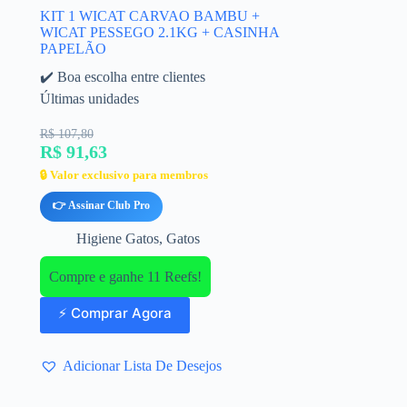
S
KIT 1 WICAT CARVAO BAMBU +
WICAT PESSEGO 2.1KG + CASINHA
PAPELÃO
✔️ Boa escolha entre clientes
Últimas unidades
R$ 107,80
R$ 91,63
🔒 Valor exclusivo para membros
👉 Assinar Club Pro
Higiene Gatos
,
Gatos
Compre e ganhe 11 Reefs!
⚡ Comprar Agora
Adicionar Lista De Desejos