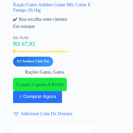
Ração Gatos Adultos Gatan Mix Carne E
Frango 10,1kg
✔️ Boa escolha entre clientes
Em estoque
R$ 79,90
R$ 67,92
🔒 Valor exclusivo para membros
👉 Assinar Club Pro
Rações Gatos
,
Gatos
Compre e ganhe 8 Reefs!
⚡ Comprar Agora
Adicionar Lista De Desejos