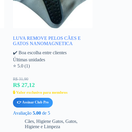
LUVA REMOVE PELOS CÃES E
GATOS NANOMAGNETICA
✔️ Boa escolha entre clientes
Últimas unidades
⭐ 5.0 (1)
R$ 31,90
R$ 27,12
🔒 Valor exclusivo para membros
👉 Assinar Club Pro
Avaliação
5.00
de 5
Cães
,
Higiene Gatos
,
Gatos
,
Higiene e Limpeza