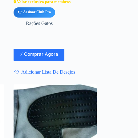
🔒 Valor exclusivo para membros
👉 Assinar Club Pro
Rações Gatos
⚡ Comprar Agora
Adicionar Lista De Desejos