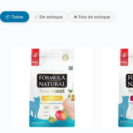
📦 Todos
✅ Em estoque
❌ Fora de estoque