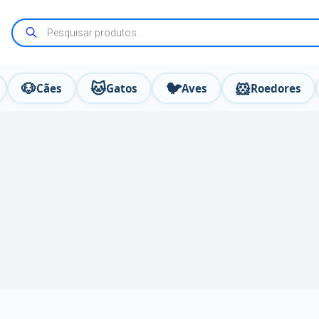
🐶
🐱
🐦
🐹
Cães
Gatos
Aves
Roedores