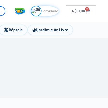
0
R$
0,00
Convidado
🦎
🌿
Répteis
Jardim e Ar Livre