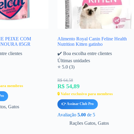
E PEIXE COM
Alimento Royal Canin Feline Health
ENOURA 85GR
Nutrition Kitten gatinho
tre clientes
✔️ Boa escolha entre clientes
Últimas unidades
⭐ 5.0 (3)
R$ 64,58
R$ 54,89
 para membros
🔒 Valor exclusivo para membros
Pro
👉 Assinar Club Pro
tos
,
Gatos
Avaliação
5.00
de 5
Rações Gatos
,
Gatos