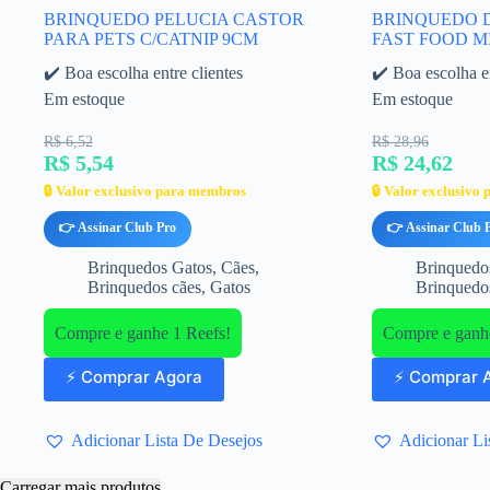
BRINQUEDO PELUCIA CASTOR
BRINQUEDO D
PARA PETS C/CATNIP 9CM
FAST FOOD M
✔️ Boa escolha entre clientes
✔️ Boa escolha en
Em estoque
Em estoque
R$ 6,52
R$ 28,96
R$ 5,54
R$ 24,62
🔒 Valor exclusivo para membros
🔒 Valor exclusivo
👉 Assinar Club Pro
👉 Assinar Club 
Brinquedos Gatos
,
Cães
,
Brinquedo
Brinquedos cães
,
Gatos
Brinquedo
Compre e ganhe 1 Reefs!
Compre e ganhe
⚡ Comprar Agora
⚡ Comprar 
Adicionar Lista De Desejos
Adicionar Li
Carregar mais produtos