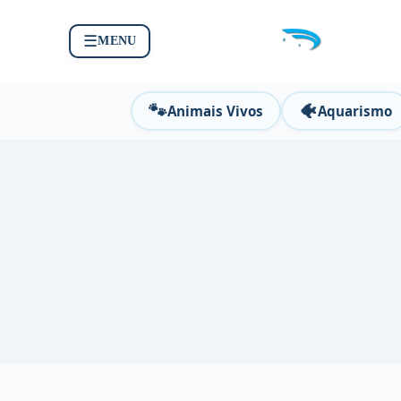
☰
MENU
🐾
🐠
Animais Vivos
Aquarismo