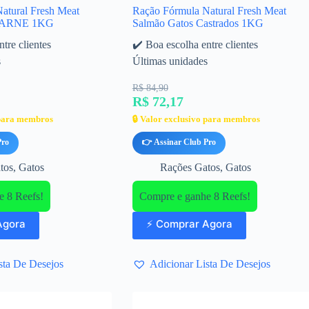
atural Fresh Meat
Ração Fórmula Natural Fresh Meat
ARNE 1KG
Salmão Gatos Castrados 1KG
tre clientes
✔️ Boa escolha entre clientes
s
Últimas unidades
R$ 84,90
R$ 72,17
 para membros
🔒 Valor exclusivo para membros
Pro
👉 Assinar Club Pro
tos
,
Gatos
Rações Gatos
,
Gatos
 8 Reefs!
Compre e ganhe 8 Reefs!
Agora
⚡ Comprar Agora
sta De Desejos
Adicionar Lista De Desejos