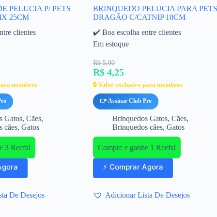
E PELUCIA P/ PETS
BRINQUEDO PELUCIA PARA PET
IX 25CM
DRAGÃO C/CATNIP 10CM
tre clientes
✔️ Boa escolha entre clientes
Em estoque
R$ 5,00
R$ 4,25
 para membros
🔒 Valor exclusivo para membros
Pro
👉 Assinar Club Pro
s Gatos
,
Cães
,
Brinquedos Gatos
,
Cães
,
s cães
,
Gatos
Brinquedos cães
,
Gatos
 3 Reefs!
Compre e ganhe 1 Reefs!
Agora
⚡ Comprar Agora
sta De Desejos
Adicionar Lista De Desejos