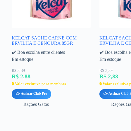
KELCAT SACHE CARNE COM
KELCAT SACH
ERVILHA E CENOURA 85GR
ERVILHA E C
✔️ Boa escolha entre clientes
✔️ Boa escolha en
Em estoque
Em estoque
R$ 3,39
R$ 3,39
R$ 2,88
R$ 2,88
🔒 Valor exclusivo para membros
🔒 Valor exclusivo
👉 Assinar Club Pro
👉 Assinar Club 
Rações Gatos
Rações Ga