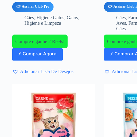
👉 Assinar Club Pro
👉 Assinar Club 
Cães
,
Higiene Gatos
,
Gatos
,
Cães
,
Farm
Higiene e Limpeza
Aves
,
Far
Cães
Compre e ganhe 2 Reefs!
Compre e ganhe
⚡ Comprar Agora
⚡ Comprar 
Adicionar Lista De Desejos
Adicionar Li