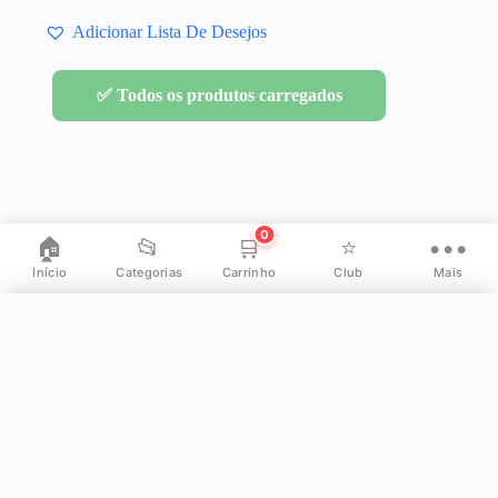
Adicionar Lista De Desejos
✅ Todos os produtos carregados
0
🏠
📂
🛒
⭐
•••
Início
Categorias
Carrinho
Club
Mais
✕
Mais opções
👤
Minha Conta
⭐
Meus Reefs