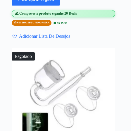
🌊 Compre este produto e ganhe 20 Reefs
⏳ RECEBA SEGUNDA-FEIRA
🚚 R$ 15,90
Adicionar Lista De Desejos
Esgotado