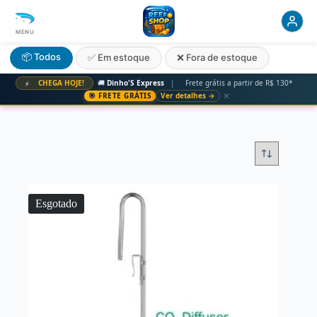
MENU
📦 Todos
✅ Em estoque
❌ Fora de estoque
CHEGA HOJE!
🚚
Dinho'S Express
|
Frete grátis a partir de R$ 130*
⚡
✕
🎯 FRETE GRÁTIS
Ver detalhes →
Esgotado