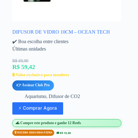
DIFUSOR DE VIDRO 10CM – OCEAN TECH
✔️ Boa escolha entre clientes
Últimas unidades
R$ 69,90
R$ 59,42
🔒 Valor exclusivo para membros
👉 Assinar Club Pro
Aquarismo
,
Difusor de CO2
⚡ Comprar Agora
🌊 Compre este produto e ganhe 12 Reefs
⏳ RECEBA SEGUNDA-FEIRA
🚚 R$ 15,90