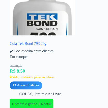
Cola Tek Bond 793 20g
✔️ Boa escolha entre clientes
Em estoque
R$ 10,00
R$ 8,50
🔒 Valor exclusivo para membros
👉 Assinar Club Pro
COLAS
,
Jardim e Ar Livre
Compre e ganhe 1 Reefs!