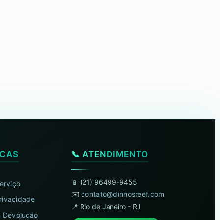
ICAS
📞 ATENDIMENTO
📱 (21) 96499-9455
erviço
✉️
contato@dinhosreef.com
Privacidade
📍 Rio de Janeiro - RJ
 Devolução