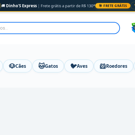
🚚
Dinho'S Express
|
Frete grátis a partir de R$ 130*
🎯 FRETE GRÁTIS
🐶
🐱
🐦
🐹
Cães
Gatos
Aves
Roedores