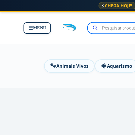
⚡
CHEGA HOJE!
☰
MENU
🐾
🐠
Animais Vivos
Aquarismo