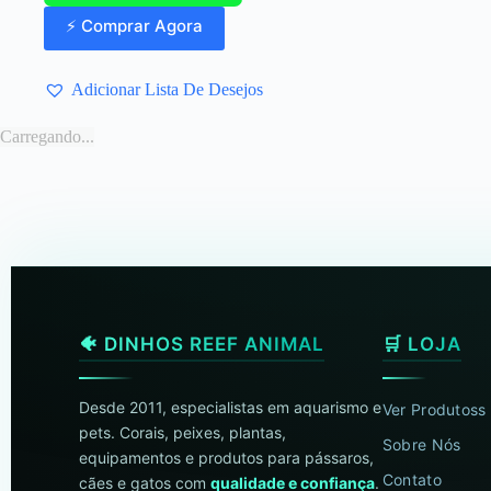
⚡ Comprar Agora
Adicionar Lista De Desejos
Carregando...
🐠 DINHOS REEF ANIMAL
🛒 LOJA
Desde 2011, especialistas em aquarismo e
Ver Produtoss
pets. Corais, peixes, plantas,
Sobre Nós
equipamentos e produtos para pássaros,
Contato
cães e gatos com
qualidade e confiança
.