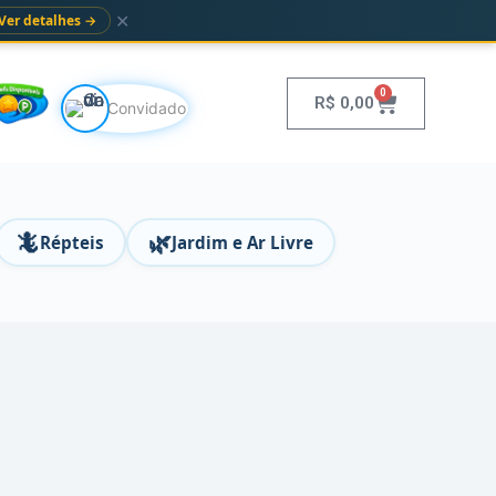
✕
Ver detalhes →
0
R$
0,00
Convidado
🦎
🌿
Répteis
Jardim e Ar Livre