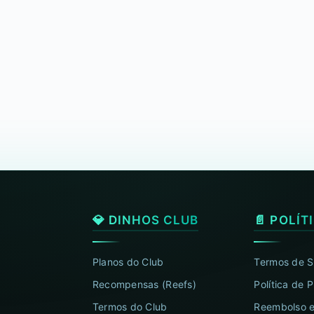
💎 DINHOS CLUB
📄 POLÍT
Planos do Club
Termos de S
Recompensas (Reefs)
Política de 
Termos do Club
Reembolso e