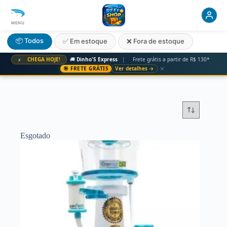
MENU
📦 Todos
✅ Em estoque
❌ Fora de estoque
CHEGA HOJE!
🚚
Dinho'S Express
|
Frete grátis a partir de R$ 130*
⚡
✕
🎯 FRETE GRÁTIS
Ver detalhes →
Esgotado