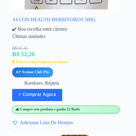
ALCON HEALTH HERBIVOROS 500G
✔️ Boa escolha entre clientes
Últimas unidades
R$ 61,41
R$ 52,20
🔒 Valor exclusivo para membros
👉 Assinar Club Pro
Roedores
,
Répteis
⚡ Comprar Agora
🌊 Compre este produto e ganhe 12 Reefs
Adicionar Lista De Desejos