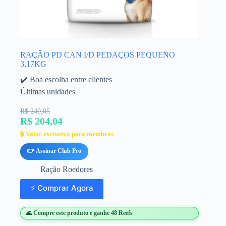
RAÇÂO PD CAN I/D PEDAÇOS PEQUENO
3,17KG
✔️ Boa escolha entre clientes
Últimas unidades
R$ 240,05
R$ 204,04
🔒 Valor exclusivo para membros
👉 Assinar Club Pro
Ração Roedores
⚡ Comprar Agora
🌊 Compre este produto e ganhe 48 Reefs