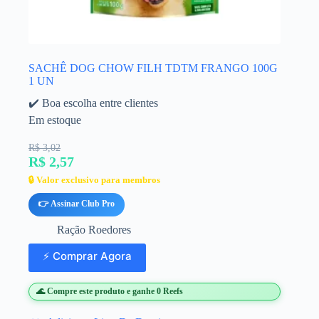
SACHÊ DOG CHOW FILH TDTM FRANGO 100G
1 UN
✔️ Boa escolha entre clientes
Em estoque
R$ 3,02
R$ 2,57
🔒 Valor exclusivo para membros
👉 Assinar Club Pro
Ração Roedores
⚡ Comprar Agora
🌊 Compre este produto e ganhe 0 Reefs