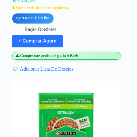
R$ 28,54
🔒 Valor exclusivo para membros
👉 Assinar Club Pro
Ração Roedores
⚡ Comprar Agora
🌊 Compre este produto e ganhe 6 Reefs
Adicionar Lista De Desejos