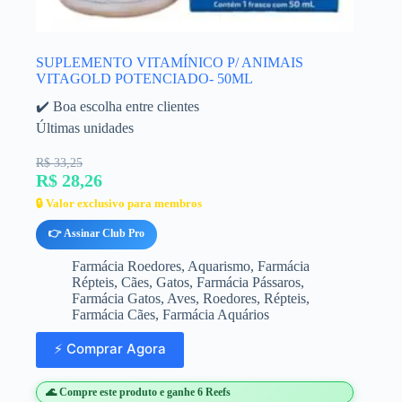
SUPLEMENTO VITAMÍNICO P/ ANIMAIS
VITAGOLD POTENCIADO- 50ML
✔️ Boa escolha entre clientes
Últimas unidades
R$ 33,25
R$ 28,26
🔒 Valor exclusivo para membros
👉 Assinar Club Pro
Farmácia Roedores
,
Aquarismo
,
Farmácia
Répteis
,
Cães
,
Gatos
,
Farmácia Pássaros
,
Farmácia Gatos
,
Aves
,
Roedores
,
Répteis
,
Farmácia Cães
,
Farmácia Aquários
⚡ Comprar Agora
🌊 Compre este produto e ganhe 6 Reefs