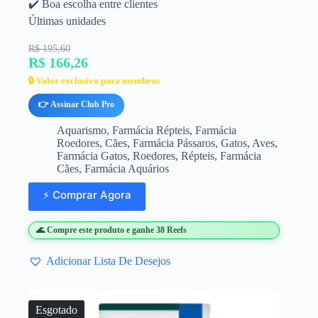
✔️ Boa escolha entre clientes
Últimas unidades
R$ 195,60
R$ 166,26
🔒 Valor exclusivo para membros
👉 Assinar Club Pro
Aquarismo
,
Farmácia Répteis
,
Farmácia
Roedores
,
Cães
,
Farmácia Pássaros
,
Gatos
,
Aves
,
Farmácia Gatos
,
Roedores
,
Répteis
,
Farmácia
Cães
,
Farmácia Aquários
⚡ Comprar Agora
🌊 Compre este produto e ganhe 38 Reefs
Adicionar Lista De Desejos
Esgotado