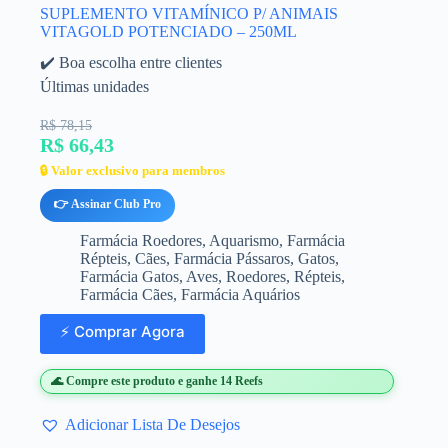
SUPLEMENTO VITAMÍNICO P/ ANIMAIS
VITAGOLD POTENCIADO – 250ML
✔️ Boa escolha entre clientes
Últimas unidades
R$ 78,15
R$ 66,43
🔒 Valor exclusivo para membros
👉 Assinar Club Pro
Farmácia Roedores
,
Aquarismo
,
Farmácia
Répteis
,
Cães
,
Farmácia Pássaros
,
Gatos
,
Farmácia Gatos
,
Aves
,
Roedores
,
Répteis
,
Farmácia Cães
,
Farmácia Aquários
⚡ Comprar Agora
🌊 Compre este produto e ganhe 14 Reefs
Adicionar Lista De Desejos