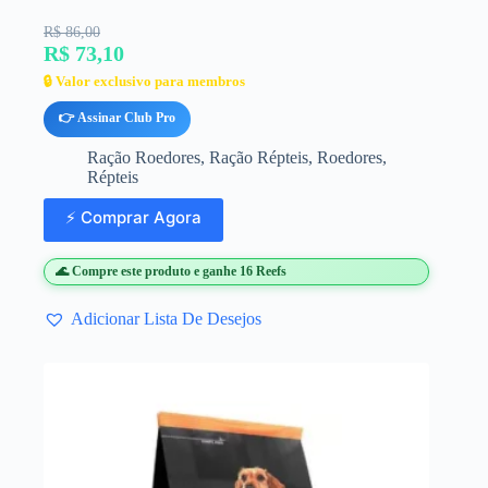
R$ 86,00
R$ 73,10
🔒 Valor exclusivo para membros
👉 Assinar Club Pro
Ração Roedores
,
Ração Répteis
,
Roedores
,
Répteis
⚡ Comprar Agora
🌊 Compre este produto e ganhe 16 Reefs
Adicionar Lista De Desejos