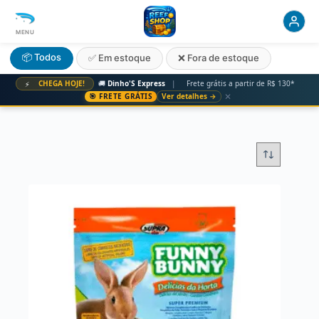
MENU
📦 Todos
✅ Em estoque
❌ Fora de estoque
CHEGA HOJE!
🚚
Dinho'S Express
|
Frete grátis a partir de R$ 130*
⚡
✕
🎯 FRETE GRÁTIS
Ver detalhes →