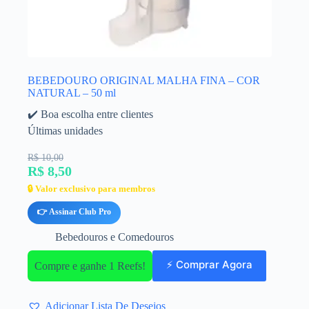
BEBEDOURO ORIGINAL MALHA FINA – COR
NATURAL – 50 ml
✔️ Boa escolha entre clientes
Últimas unidades
R$ 10,00
R$ 8,50
🔒 Valor exclusivo para membros
👉 Assinar Club Pro
Bebedouros e Comedouros
⚡ Comprar Agora
Compre e ganhe 1 Reefs!
Adicionar Lista De Desejos