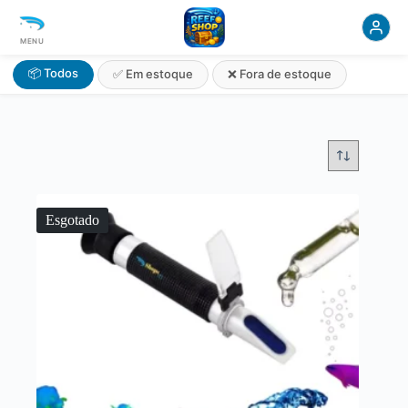
MENU
📦 Todos
✅ Em estoque
❌ Fora de estoque
Esgotado