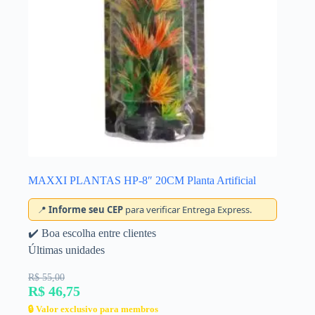
MAXXI PLANTAS HP-8″ 20CM Planta Artificial
📍
Informe seu CEP
para verificar Entrega Express.
✔️ Boa escolha entre clientes
Últimas unidades
R$ 55,00
R$ 46,75
🔒 Valor exclusivo para membros