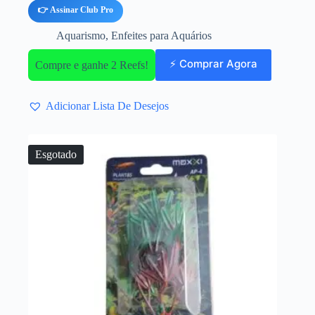
👉 Assinar Club Pro
Aquarismo
,
Enfeites para Aquários
⚡ Comprar Agora
Compre e ganhe 2 Reefs!
Adicionar Lista De Desejos
Esgotado