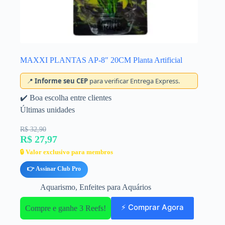
MAXXI PLANTAS AP-8″ 20CM Planta Artificial
📍
Informe seu CEP
para verificar Entrega Express.
✔️ Boa escolha entre clientes
Últimas unidades
R$ 32,90
R$ 27,97
🔒 Valor exclusivo para membros
👉 Assinar Club Pro
Aquarismo
,
Enfeites para Aquários
⚡ Comprar Agora
Compre e ganhe 3 Reefs!