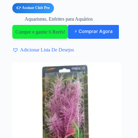
👉 Assinar Club Pro
Aquarismo
,
Enfeites para Aquários
⚡ Comprar Agora
Compre e ganhe 6 Reefs!
Adicionar Lista De Desejos