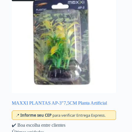
MAXXI PLANTAS AP-3″7,5CM Planta Artificial
📍
Informe seu CEP
para verificar Entrega Express.
✔️ Boa escolha entre clientes