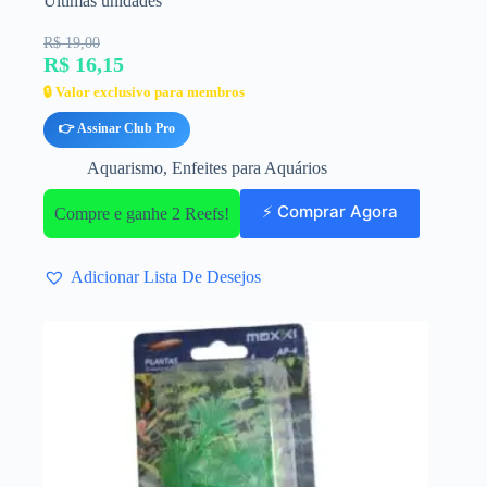
Últimas unidades
R$ 19,00
R$ 16,15
🔒 Valor exclusivo para membros
👉 Assinar Club Pro
Aquarismo
,
Enfeites para Aquários
⚡ Comprar Agora
Compre e ganhe 2 Reefs!
Adicionar Lista De Desejos