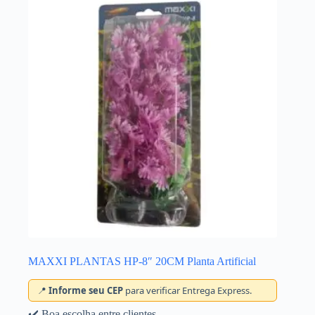
MAXXI PLANTAS HP-8″ 20CM Planta Artificial
📍
Informe seu CEP
para verificar Entrega Express.
✔️ Boa escolha entre clientes