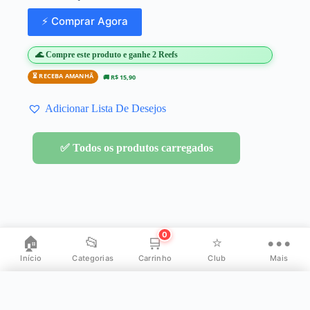
⚡ Comprar Agora
🌊 Compre este produto e ganhe 2 Reefs
⏳ RECEBA AMANHÃ
🚚 R$ 15,90
Adicionar Lista De Desejos
✅ Todos os produtos carregados
0
🏠
📂
🛒
⭐
•••
Início
Categorias
Carrinho
Club
Mais
✕
Mais opções