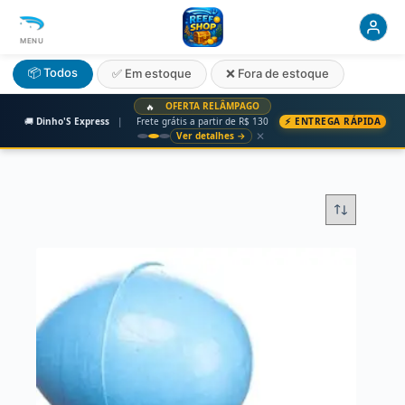
MENU
📦 Todos
✅ Em estoque
❌ Fora de estoque
OFERTA RELÂMPAGO
🔥
🚚
Dinho'S Express
|
Frete grátis a partir de R$ 130
⚡ ENTREGA RÁPIDA
✕
Ver detalhes →