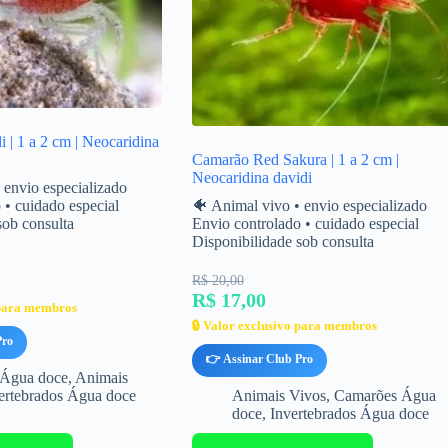
 | 1 a 2 cm | Neocaridina
Camarão Red Sakura | 1 a 2 cm |
Neocaridina davidi
 envio especializado
 • cuidado especial
🐠 Animal vivo • envio especializado
sob consulta
Envio controlado • cuidado especial
Disponibilidade sob consulta
R$ 20,00
R$ 17,00
 para membros
🔒 Valor exclusivo para membros
Pro
👉 Assinar Club Pro
Água doce
,
Animais
ertebrados Água doce
Animais Vivos
,
Camarões Água
doce
,
Invertebrados Água doce