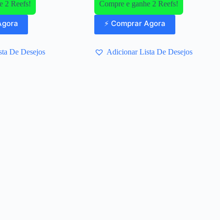
 2 Reefs!
Compre e ganhe 2 Reefs!
Agora
⚡ Comprar Agora
sta De Desejos
Adicionar Lista De Desejos