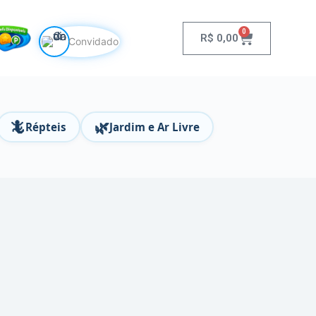
0
R$
0,00
Convidado
🦎
🌿
Répteis
Jardim e Ar Livre