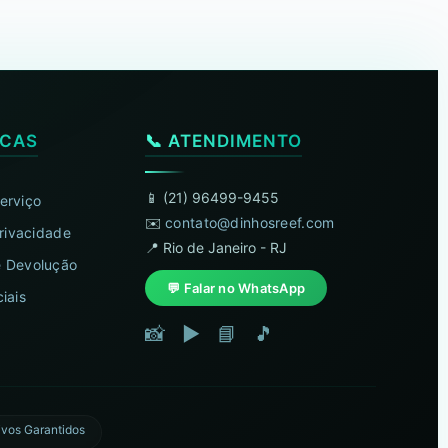
ICAS
📞 ATENDIMENTO
📱 (21) 96499-9455
erviço
✉️
contato@dinhosreef.com
Privacidade
📍 Rio de Janeiro - RJ
 Devolução
💬 Falar no WhatsApp
iais
📸
▶️
📘
🎵
ivos Garantidos