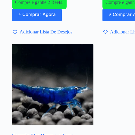
Compre e ganhe 2 Reefs!
Compre e ganhe
⚡ Comprar Agora
⚡ Comprar 
Adicionar Lista De Desejos
Adicionar Li