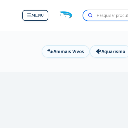
☰
MENU
🐾
🐠
Animais Vivos
Aquarismo