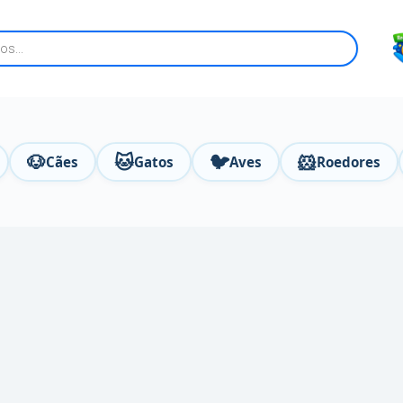
🐶
🐱
🐦
🐹
Cães
Gatos
Aves
Roedores