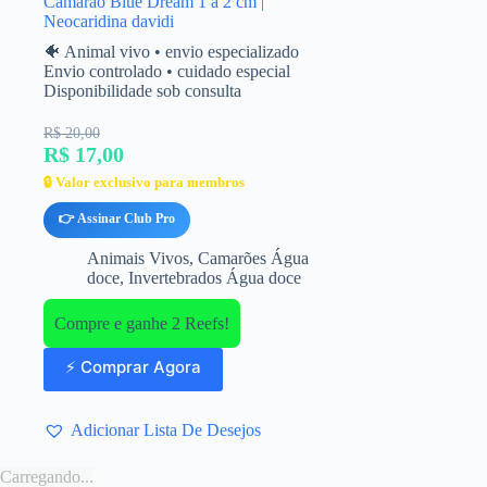
Camarão Blue Dream 1 a 2 cm |
Neocaridina davidi
🐠 Animal vivo • envio especializado
Envio controlado • cuidado especial
Disponibilidade sob consulta
R$ 20,00
R$ 17,00
🔒 Valor exclusivo para membros
👉 Assinar Club Pro
Animais Vivos
,
Camarões Água
doce
,
Invertebrados Água doce
Compre e ganhe 2 Reefs!
⚡ Comprar Agora
Adicionar Lista De Desejos
Carregando...