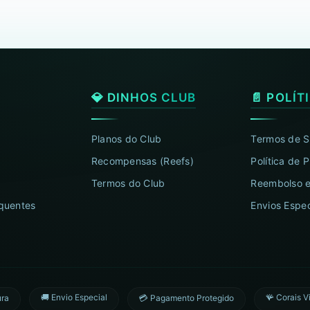
💎 DINHOS CLUB
📄 POLÍT
Planos do Club
Termos de S
Recompensas (Reefs)
Política de 
Termos do Club
Reembolso e
quentes
Envios Espec
🚚 Envio Especial
🪸 Corais V
ura
💳 Pagamento Protegido