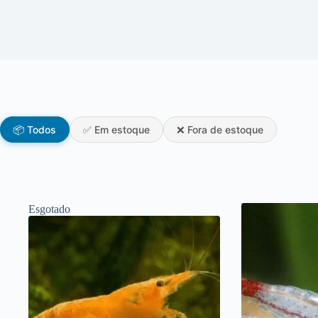
📦 Todos
✅ Em estoque
❌ Fora de estoque
Esgotado