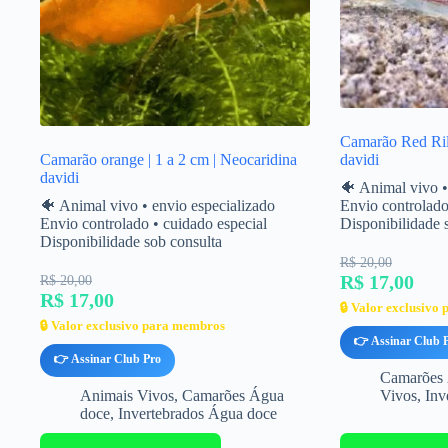
Camarão Red Rili
Camarão orange | 1 a 2 cm | Neocaridina
davidi
davidi
🐠 Animal vivo •
🐠 Animal vivo • envio especializado
Envio controlado
Envio controlado • cuidado especial
Disponibilidade 
Disponibilidade sob consulta
R$ 20,00
R$ 17,00
R$ 20,00
R$ 17,00
🔒 Valor exclusivo
🔒 Valor exclusivo para membros
👉 Assinar Club 
👉 Assinar Club Pro
Camarões 
Animais Vivos
,
Camarões Água
Vivos
,
Inv
doce
,
Invertebrados Água doce