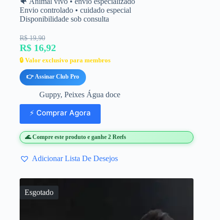
🐠 Animal vivo • envio especializado
Envio controlado • cuidado especial
Disponibilidade sob consulta
R$ 19,90
R$ 16,92
🔒 Valor exclusivo para membros
👉 Assinar Club Pro
Guppy
,
Peixes Água doce
⚡ Comprar Agora
🌊 Compre este produto e ganhe 2 Reefs
Adicionar Lista De Desejos
Esgotado