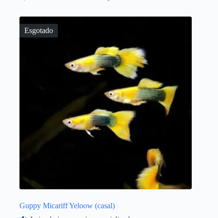
Esgotado
Guppy Micariff Yeloow (casal)