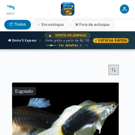
MENU
📦 Todos
✅ Em estoque
❌ Fora de estoque
OFERTA RELÂMPAGO
🔥
🚚
Dinho'S Express
|
Frete grátis a partir de R$ 130
⚡ ENTREGA RÁPIDA
✕
Ver detalhes →
Esgotado