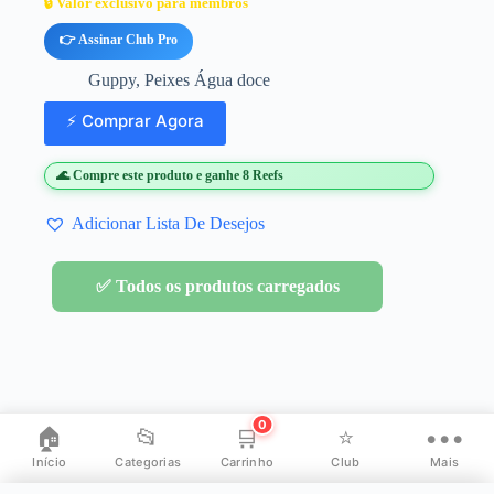
🔒 Valor exclusivo para membros
👉 Assinar Club Pro
Guppy
,
Peixes Água doce
⚡ Comprar Agora
🌊 Compre este produto e ganhe 8 Reefs
Adicionar Lista De Desejos
✅ Todos os produtos carregados
0
🏠
📂
🛒
⭐
•••
Início
Categorias
Carrinho
Club
Mais